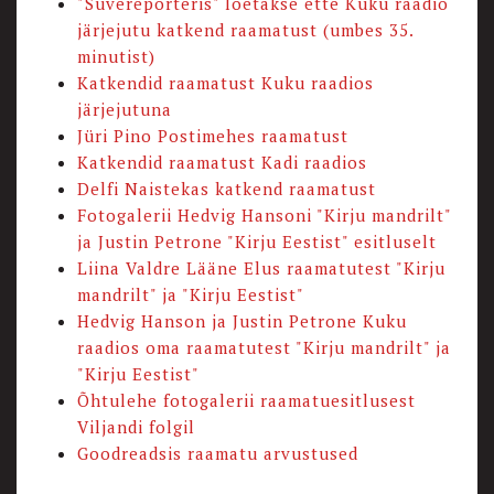
"Suvereporteris" loetakse ette Kuku raadio
järjejutu katkend raamatust (umbes 35.
minutist)
Katkendid raamatust Kuku raadios
järjejutuna
Jüri Pino Postimehes raamatust
Katkendid raamatust Kadi raadios
Delfi Naistekas katkend raamatust
Fotogalerii Hedvig Hansoni "Kirju mandrilt"
ja Justin Petrone "Kirju Eestist" esitluselt
Liina Valdre Lääne Elus raamatutest "Kirju
mandrilt" ja "Kirju Eestist"
Hedvig Hanson ja Justin Petrone Kuku
raadios oma raamatutest "Kirju mandrilt" ja
"Kirju Eestist"
Õhtulehe fotogalerii raamatuesitlusest
Viljandi folgil
Goodreadsis raamatu arvustused