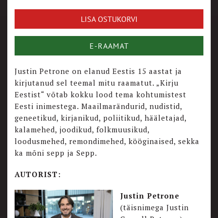
LISA OSTUKORVI
E-RAAMAT
Justin Petrone on elanud Eestis 15 aastat ja
kirjutanud sel teemal mitu raamatut. „Kirju
Eestist“ võtab kokku lood tema kohtumistest
Eesti inimestega. Maailmarändurid, nudistid,
geneetikud, kirjanikud, poliitikud, hääletajad,
kalamehed, joodikud, folkmuusikud,
loodusmehed, remondimehed, kööginaised, sekka
ka mõni sepp ja Sepp.
AUTORIST:
Justin Petrone
(täisnimega Justin