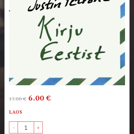
6.00
€
17.00
€
LAOS