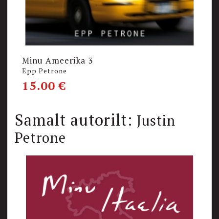
Minu Ameerika 3
M
Epp Petrone
M
15.00
€
1
Samalt autorilt:
Justin
Petrone