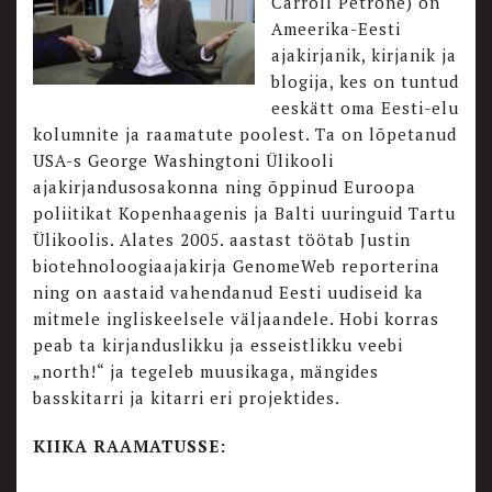
Carroll Petrone) on
Ameerika-Eesti
ajakirjanik, kirjanik ja
blogija, kes on tuntud
eeskätt oma Eesti-elu
kolumnite ja raamatute poolest. Ta on lõpetanud
USA-s George Washingtoni Ülikooli
ajakirjandusosakonna ning õppinud Euroopa
poliitikat Kopenhaagenis ja Balti uuringuid Tartu
Ülikoolis. Alates 2005. aastast töötab Justin
biotehnoloogiaajakirja GenomeWeb reporterina
ning on aastaid vahendanud Eesti uudiseid ka
mitmele ingliskeelsele väljaandele. Hobi korras
peab ta kirjanduslikku ja esseistlikku veebi
„north!“ ja tegeleb muusikaga, mängides
basskitarri ja kitarri eri projektides.
KIIKA RAAMATUSSE: