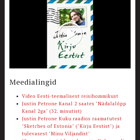
Meedialingid
Video Eesti-teemalisest reisihommikust
Justin Petrone Kanal 2 saates "Nädalalõpp
Kanal 2ga" (32. minutist)
Justin Petrone Kuku raadios raamatutest
"Sketches of Estonia" ("Kirju Eestist") ja
tulevasest "Minu Viljandist"