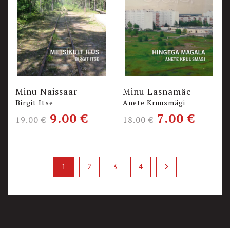
Minu Naissaar
Minu Lasnamäe
Birgit Itse
Anete Kruusmägi
9.00
€
7.00
€
19.00
€
18.00
€
1
2
3
4
