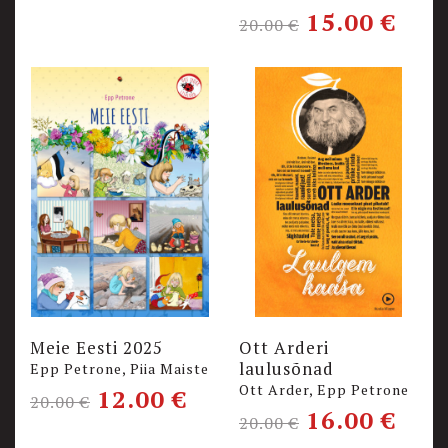
15.00
€
20.00
€
Meie Eesti 2025
Ott Arderi
laulusõnad
Epp Petrone, Piia Maiste
Ott Arder, Epp Petrone
12.00
€
20.00
€
16.00
€
20.00
€