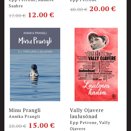
Saabre
20.00
€
40.00
€
12.00
€
17.00
€
Minu Prangli
Vally Ojavere
laulusõnad
Annika Prangli
Epp Petrone, Vally
15.00
€
20.00
€
Ojavere