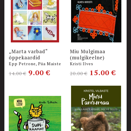
„Marta varbad“
Miu Mulgimaa
õppekaardid
(mulgikeelne)
Epp Petrone, Piia Maiste
Kristi Ilves
9.00
€
15.00
€
14.00
€
20.00
€