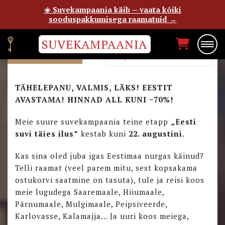
☀️ Suvekampaania käib — vaata kõiki
sooduspakkumisega raamatuid →
SUVEKAMPAANIA
SUVI 2026!
Järjesta uudsuse alusel
TÄHELEPANU, VALMIS, LÄKS! EESTIT
AVASTAMA! HINNAD ALL KUNI −70%!
Meie suure suvekampaania teine etapp
„Eesti
suvi täies ilus”
kestab kuni
22. augustini
.
Kas sina oled juba igas Eestimaa nurgas käinud?
Telli raamat (veel parem mitu, sest kopsakama
ostukorvi saatmine on tasuta), tule ja reisi koos
meie lugudega Saaremaale, Hiiumaale,
Pärnumaale, Mulgimaale, Peipsiveerde,
Karlovasse, Kalamajja… Ja uuri koos meiega,