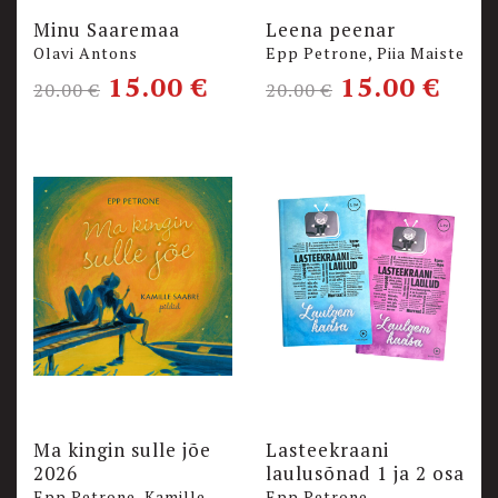
Minu Saaremaa
Leena peenar
Olavi Antons
Epp Petrone, Piia Maiste
15.00
€
15.00
€
20.00
€
20.00
€
Ma kingin sulle jõe
Lasteekraani
2026
laulusõnad 1 ja 2 osa
Epp Petrone, Kamille
Epp Petrone