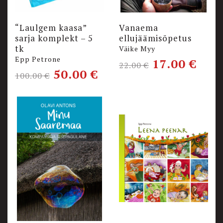
“Laulgem kaasa”
Vanaema
sarja komplekt – 5
ellujäämisõpetus
tk
Väike Myy
Epp Petrone
17.00
€
22.00
€
50.00
€
100.00
€