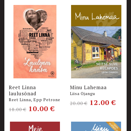
Reet Linna
Minu Lahemaa
laulusõnad
Liisa Ojangu
Reet Linna, Epp Petrone
12.00
€
20.00
€
10.00
€
18.00
€