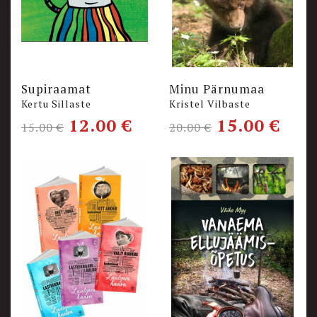
Supiraamat
Minu Pärnumaa
Kertu Sillaste
Kristel Vilbaste
12.00
€
15.00
€
15.00
€
20.00
€