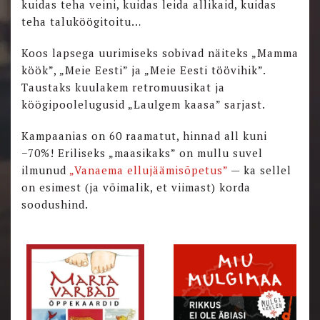
kuidas teha veini, kuidas leida allikaid, kuidas
teha taluköögitoitu…
Koos lapsega uurimiseks sobivad näiteks „Mamma
köök”, „Meie Eesti” ja „Meie Eesti töövihik”.
Taustaks kuulakem retromuusikat ja
köögipoolelugusid „Laulgem kaasa” sarjast.
Kampaanias on 60 raamatut, hinnad all kuni
−70%! Eriliseks „maasikaks” on mullu suvel
ilmunud
„Vanaema ellujäämisõpetus”
— ka sellel
on esimest (ja võimalik, et viimast) korda
soodushind.