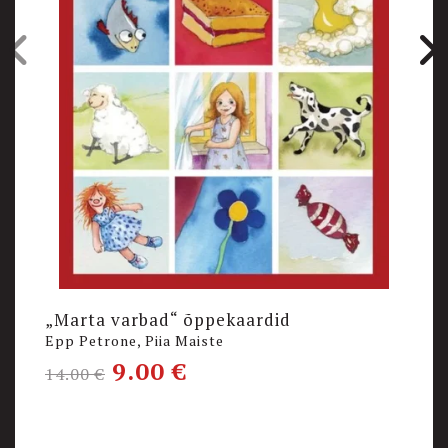
„Marta varbad“ õppekaardid
F
Epp Petrone, Piia Maiste
E
9.00
€
1
14.00
€