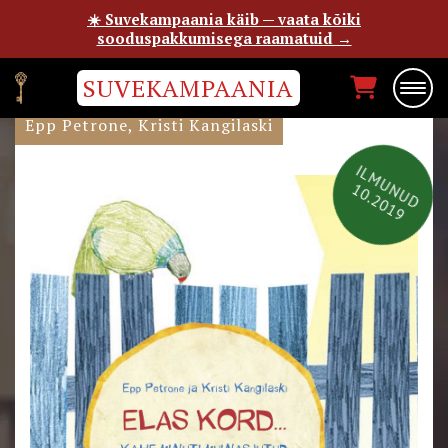
☀️ Suvekampaania käib — vaata kõiki
sooduspakkumisega raamatuid →
SUVEKAMPAANIA
ELAS KORD…
Epp Petrone, Kristi Kangilaski
ILMUNUD
10.2019