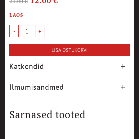
12.00
€
20.00
€
LAOS
LISA OSTUKORVI
Katkendid
Ilmumisandmed
Sarnased tooted