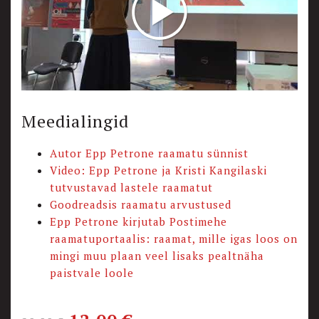
Meedialingid
Autor Epp Petrone raamatu sünnist
Video: Epp Petrone ja Kristi Kangilaski
tutvustavad lastele raamatut
Goodreadsis raamatu arvustused
Epp Petrone kirjutab Postimehe
raamatuportaalis: raamat, mille igas loos on
mingi muu plaan veel lisaks pealtnäha
paistvale loole