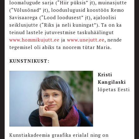
loomalugude sarja (“Hiir püksis” jt), muinasjutte
(“Võlusõnad” jt), looduslugusid koostöös Remo
Savisaarega (“Lood loodusest” jt), ajaloolisi
seiklusjutte (“Riks ja neli kuningat”). Ta on ka
teinud lastele jutuvestmise taskuhäälingut
www.hommikujutt.ee
ja
www.unejutt.ee
, nende
tegemisel oli abiks ta noorem tütar Maria.
KUNSTNIKUST:
Kristi
Kangilaski
lõpetas Eesti
Kunstiakadeemia graafika erialal ning on