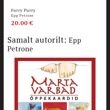
Furry Purry
R
Epp Petrone
A
20.00
€
1
Samalt autorilt:
Epp
Petrone