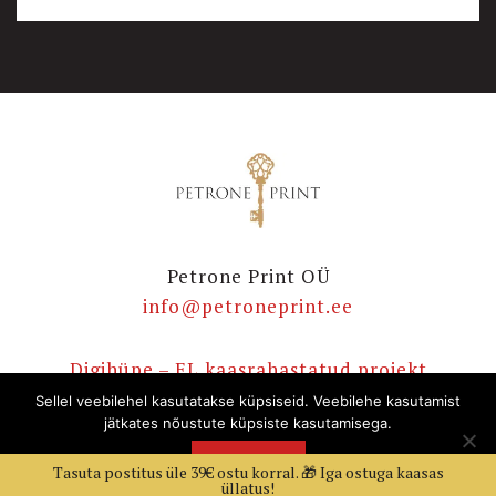
Petrone Print OÜ
info@petroneprint.ee
Digihüpe – EL kaasrahastatud projekt
E-poe ostutingimused
Sellel veebilehel kasutatakse küpsiseid. Veebilehe kasutamist
jätkates nõustute küpsiste kasutamisega.
Privaatsuspoliitika
E-raamatute korduvad küsimused
NÕUSTUN
AMA
Tasuta postitus üle 39€ ostu korral. 🎁 Iga ostuga kaasas
üllatus!