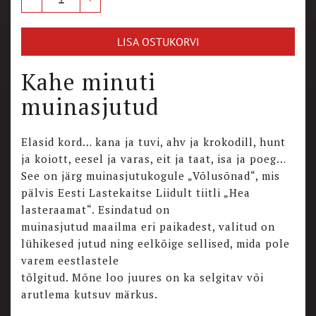
LISA OSTUKORVI
Kahe minuti
muinasjutud
Elasid kord… kana ja tuvi, ahv ja krokodill, hunt
ja koiott, eesel ja varas, eit ja taat, isa ja poeg…
See on järg muinasjutukogule „Võlusõnad“, mis
pälvis Eesti Lastekaitse Liidult tiitli „Hea
lasteraamat“. Esindatud on
muinasjutud maailma eri paikadest, valitud on
lühikesed jutud ning eelkõige sellised, mida pole
varem eestlastele
tõlgitud. Mõne loo juures on ka selgitav või
arutlema kutsuv märkus.