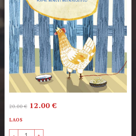
12.00
€
20.00
€
LAOS