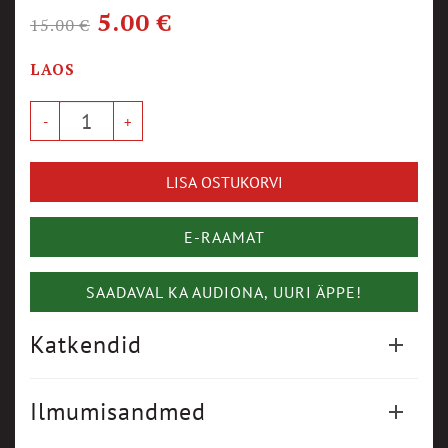
5.00
€
15.00
€
LAOS
LISA OSTUKORVI
E-RAAMAT
SAADAVAL KA AUDIONA, UURI ÄPPE!
Katkendid
Ilmumisandmed