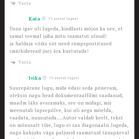
Vasta
Kata
13 aastat tagasi
Üsna igav oli lugeda, kindlasti mõjus ka see, et
samal teemal juba mitu raamatut olnud!
ja haldaja võiks siit need rämpspostitused
(märkideread jne) ära kustutada!
Vasta
Ivika
13 aastat tagasi
Suurepärane lugu, mida edasi seda põnevam,
oleksin nagu head dokumentaalfilmi vaadanud,
maailm läks avaramaks, see on midagi, mis
meenutab lapsepõlve, kui oli aega mõelda,
vaadata, nuusutada….Autor valdab keelt, tekst
on mõnusalt tihe, lugu ei saa diagonaalis lugeda,
nagu kahjuks väga paljusid raamatuid tänapäeval