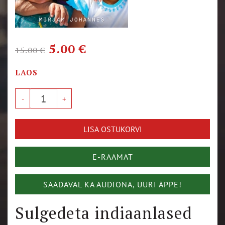
5.00
€
15.00
€
LAOS
LISA OSTUKORVI
E-RAAMAT
SAADAVAL KA AUDIONA, UURI ÄPPE!
Sulgedeta indiaanlased