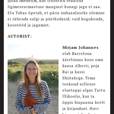
jaoks imedeilm, kus trööstitu reaalsus
ligimesearmastuse maagiast kunagi jagu ei saa.
Elu Tobas õpetab, et päris indiaanlaseks olemine
ei tähenda sulgi ja püstkodasid, vaid kogukonda,
koostööd ja jagamist.
AUTORIST:
Mirjam Johannes
elab Barcelona
äärelinnas koos oma
kaasa Alberti, poja
Rai ja kassi
Shiitakega. Tema
teekond sellesse
eluetappi algas Tartu
Ülikoolis, kus ta
õppis hispaania keelt
ja kirjandust. Huvi