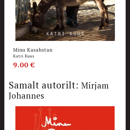
Minu Kasahstan
K
Katri Kuus
E
9.00
€
1
Samalt autorilt:
Mirjam
Johannes