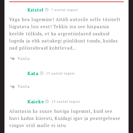
Kristel
7 aastat tagasi
Väga hea lugemine! Aitäh autorile selle tõsiselt
liigutava loo eest! Tekkis isu see hispaania
keelde tõlkida, et ka argentiinlased saaksid
lugeda ja ehk natukegi piinlikust tunda, kuidas
nad põlisrahvaid kohtlevad…
Vasta
Kata
13 aastat tagasi
Vasta
Kaieke
13 aastat tagasi
Alustasin ka suure huviga lugemist, kuid see
huvi kadus kiiresti, Kuidagi igav ja peategelease
vinguv stiil mulle ei istu