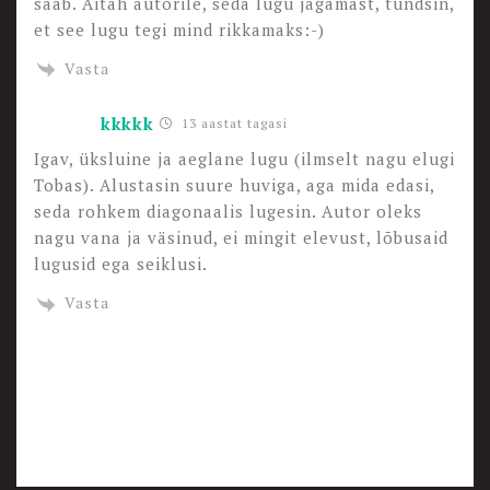
saab. Aitäh autorile, seda lugu jagamast, tundsin,
et see lugu tegi mind rikkamaks:-)
Vasta
kkkkk
13 aastat tagasi
Igav, üksluine ja aeglane lugu (ilmselt nagu elugi
Tobas). Alustasin suure huviga, aga mida edasi,
seda rohkem diagonaalis lugesin. Autor oleks
nagu vana ja väsinud, ei mingit elevust, lõbusaid
lugusid ega seiklusi.
Vasta