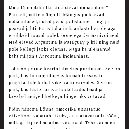
Mida tähendab olla tänapäeval indiaanlane?
Päriselt, mitte mängult. Mängus jooksevad
indiaanlased, suled peas, põlislaanes ringi ja
peavad jahti. Päris toba indiaanlastel ei ole aga
ei uhkeid rüüsid, sulekroone ega šamaanivõimeid.
Nad elavad Argentina ja Paraguay piiril ning neid
pole kellegi jaoks olemas. Nagu ka ülejäänud
kaht miljonit Argentina indiaanlast.
Toba on porine kvartal ilmetus piirilinnas. See on
paik, kus loojangutaevas kumab tossavate
prügikastide kohal vikerkaarevärvides. See on
paik, kus laste säravad šokolaadisilmad ja
kavalad muiged hetkega hingetuks võtavad.
Pidin minema Lõuna-Ameerika unustatud
väikelinna vabatahtlikuks, et taasavastada rõõm,
millega lapsed maailma vaatavad. Toba on minu