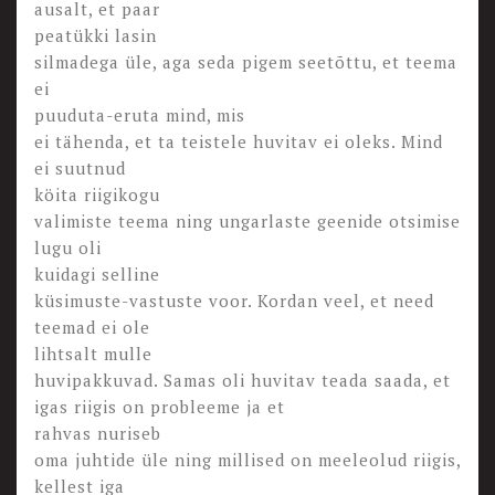
ausalt, et paar
peatükki lasin
silmadega üle, aga seda pigem seetõttu, et teema
ei
puuduta-eruta mind, mis
ei tähenda, et ta teistele huvitav ei oleks. Mind
ei suutnud
köita riigikogu
valimiste teema ning ungarlaste geenide otsimise
lugu oli
kuidagi selline
küsimuste-vastuste voor. Kordan veel, et need
teemad ei ole
lihtsalt mulle
huvipakkuvad. Samas oli huvitav teada saada, et
igas riigis on probleeme ja et
rahvas nuriseb
oma juhtide üle ning millised on meeleolud riigis,
kellest iga