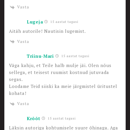
Vasta
Lugeja
15 aastat tagasi
Aitäh autorile! Nautisin lugemist.
Vasta
Triinu-Mari
15 aastat tagasi
Väga kahju, et Teile halb mulje jäi. Olen nõus
sellega, et teisest ruumist kostnud jutuvada
segas.
Loodame Teid siiski ka meie järgmistel üritustel
kohata!
Vasta
Krõõt
15 aastat tagasi
Läksin autoriga kohtumisele suure õhinaga. Aga