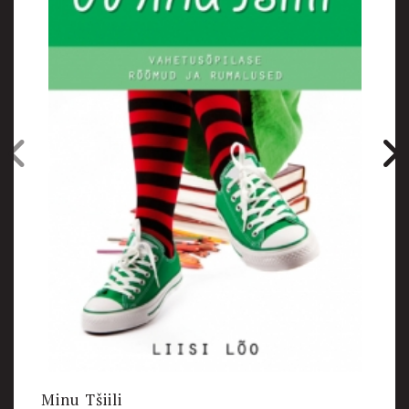
Minu Tšiili
M