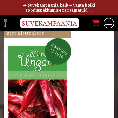
☀️ Suvekampaania käib — vaata kõiki
sooduspakkumisega raamatuid →
SUVEKAMPAANIA
MINU UNGARI 2010
Reet Klettenberg
ILMUNUD
11.2010