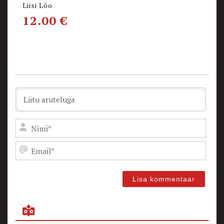
Liisi Lõo
M
12.00
€
1
Nam
Emai