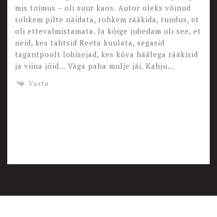
mis toimus – oli suur kaos. Autor oleks võinud
rohkem pilte näidata, rohkem rääkida, tundus, et
oli ettevalmistamata. Ja kõige jubedam oli see, et
neid, kes tahtsid Reeta kuulata, segasid
tagantpoolt lobisejad, kes kõva häälega rääkisid
ja viina jõid… Väga paha mulje jäi. Kahju…
Vasta