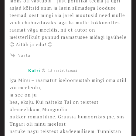
jaoks oli vastupid – just poliitika teema ja ugri
asjad köitsid enim ja lasin silmadega looduse
teemad, sest mingi aja järel muutusid need mulle
veidi ebahuvitavaks. aga ka mulle kokkuvõttes
raamat väga meeldis, nii et autor on
meisterlikult pannud raamatusee midagi igaühele
🙂 Aitäh ja edu! 🙂
Vasta
Katri
15 aastat tagasi
Iga Minu – raamatut iseloomustab mingi oma stiil
või meeleolu,
ja see on ju
hea, eksju. Kui näiteks Tai on teistest
ülemeelikum, Mongoolia
nukker-romantiline, Gruusia humoorikas jne, siis
Ungari oli minu meelest
natuke nagu teistest akadeemilisem. Tunnistan