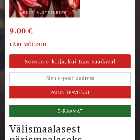
9.00
€
LÄBI MÜÜDUD
Soovin e-kirja, kui taas saadaval
E-RAAMAT
Välismaalasest
pärismaalaseks