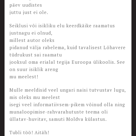
päev uudistes
juttu just ei ole.
Seiklusi või isikliku elu keerdkäike raamatus
justnagu ei olnud,
millest autor oleks
pidanud välja rabelema, kuid tavalisest Lõhavere
tüdrukust sai raamatu
jooksul oma erialal tegija Euroopa ülikoolis. See
on suur isiklik areng
mu meelest!
Mulle meeldisid veel ungari naisi tutvustav lugu,
mis oleks mu meelest
isegi veel informatiivsem-pikem võinud olla ning
munaloopimise-rahvarahutuste teema oli
üllatav-huvitav, samuti Moldva külastus.
Tubli töö! Aitäh!