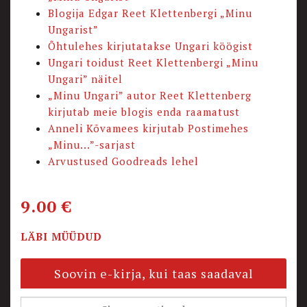
Blogija Edgar Reet Klettenbergi „Minu
Ungarist”
Õhtulehes kirjutatakse Ungari köögist
Ungari toidust Reet Klettenbergi „Minu
Ungari” näitel
„Minu Ungari” autor Reet Klettenberg
kirjutab meie blogis enda raamatust
Anneli Kõvamees kirjutab Postimehes
„Minu...”-sarjast
Arvustused Goodreads lehel
9.00
€
LÄBI MÜÜDUD
Soovin e-kirja, kui taas saadaval