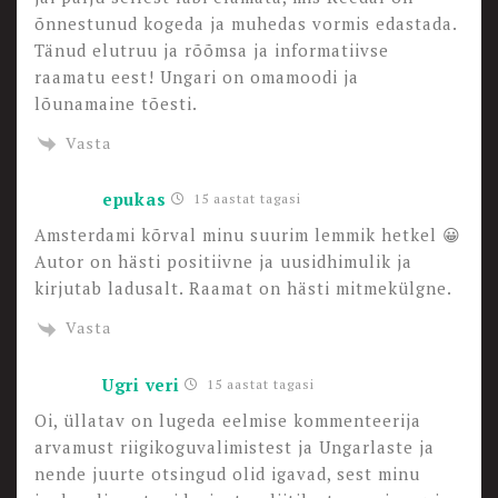
õnnestunud kogeda ja muhedas vormis edastada.
Tänud elutruu ja rõõmsa ja informatiivse
raamatu eest! Ungari on omamoodi ja
lõunamaine tõesti.
Vasta
epukas
15 aastat tagasi
Amsterdami kõrval minu suurim lemmik hetkel 😀
Autor on hästi positiivne ja uusidhimulik ja
kirjutab ladusalt. Raamat on hästi mitmekülgne.
Vasta
Ugri veri
15 aastat tagasi
Oi, üllatav on lugeda eelmise kommenteerija
arvamust riigikoguvalimistest ja Ungarlaste ja
nende juurte otsingud olid igavad, sest minu