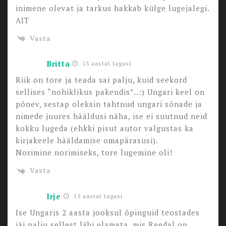
inimene olevat ja tarkus hakkab külge lugejalegi.
AIT
Vasta
Britta
13 aastat tagasi
Riik on tore ja teada sai palju, kuid seekord
sellises “nohiklikus pakendis”..:) Ungari keel on
põnev, sestap oleksin tahtnud ungari sõnade ja
nimede juures hääldusi näha, ise ei suutnud neid
kokku lugeda (ehkki pisut autor valgustas ka
kirjakeele hääldamise omapärasusi).
Norimine norimiseks, tore lugemine oli!
Vasta
Irje
15 aastat tagasi
Ise Ungaris 2 aasta jooksul õpinguid teostades
jäi palju sellest läbi elamata, mis Reedal on