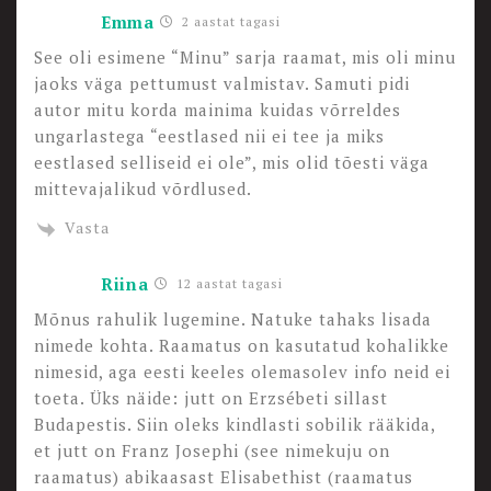
Emma
2 aastat tagasi
See oli esimene “Minu” sarja raamat, mis oli minu
jaoks väga pettumust valmistav. Samuti pidi
autor mitu korda mainima kuidas võrreldes
ungarlastega “eestlased nii ei tee ja miks
eestlased selliseid ei ole”, mis olid tõesti väga
mittevajalikud võrdlused.
Vasta
Riina
12 aastat tagasi
Mõnus rahulik lugemine. Natuke tahaks lisada
nimede kohta. Raamatus on kasutatud kohalikke
nimesid, aga eesti keeles olemasolev info neid ei
toeta. Üks näide: jutt on Erzsébeti sillast
Budapestis. Siin oleks kindlasti sobilik rääkida,
et jutt on Franz Josephi (see nimekuju on
raamatus) abikaasast Elisabethist (raamatus