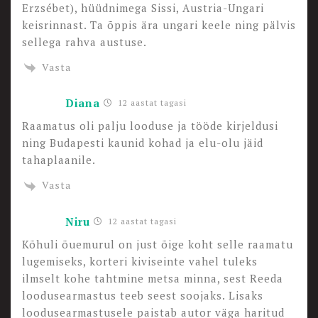
Erzsébet), hüüdnimega Sissi, Austria-Ungari
keisrinnast. Ta õppis ära ungari keele ning pälvis
sellega rahva austuse.
Vasta
Diana
12 aastat tagasi
Raamatus oli palju looduse ja tööde kirjeldusi
ning Budapesti kaunid kohad ja elu-olu jäid
tahaplaanile.
Vasta
Niru
12 aastat tagasi
Kõhuli õuemurul on just õige koht selle raamatu
lugemiseks, korteri kiviseinte vahel tuleks
ilmselt kohe tahtmine metsa minna, sest Reeda
loodusearmastus teeb seest soojaks. Lisaks
loodusearmastusele paistab autor väga haritud