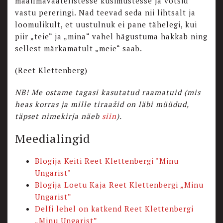
maailmavaatelistesse küsimustesse ja võtsid
vastu pereringi. Nad teevad seda nii lihtsalt ja
loomulikult, et uustulnuk ei pane tähelegi, kui
piir „teie“ ja „mina“ vahel hägustuma hakkab ning
sellest märkamatult „meie“ saab.
(Reet Klettenberg)
NB! Me ostame tagasi kasutatud raamatuid (mis
heas korras ja mille tiraažid on läbi müüdud,
täpset nimekirja näeb
siin
).
Meedialingid
Blogija Keiti Reet Klettenbergi "Minu
Ungarist"
Blogija Loetu Kaja Reet Klettenbergi „Minu
Ungarist”
Delfi lehel on katkend Reet Klettenbergi
„Minu Ungarist”