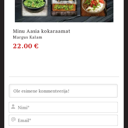
Minu Aasia kokaraamat
M
Margus Kalam
M
22.00
€
1
Nam
Emai