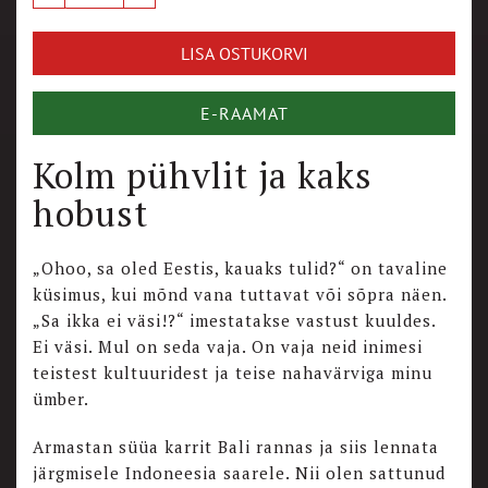
LISA OSTUKORVI
E-RAAMAT
Kolm pühvlit ja kaks
hobust
„Ohoo, sa oled Eestis, kauaks tulid?“ on tavaline
küsimus, kui mõnd vana tuttavat või sõpra näen.
„Sa ikka ei väsi!?“ imestatakse vastust kuuldes.
Ei väsi. Mul on seda vaja. On vaja neid inimesi
teistest kultuuridest ja teise nahavärviga minu
ümber.
Armastan süüa karrit Bali rannas ja siis lennata
järgmisele Indoneesia saarele. Nii olen sattunud