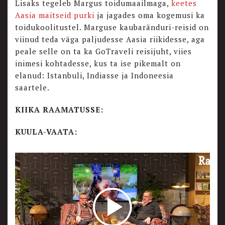
Lisaks tegeleb Margus toidumaailmaga,
keetes
Aasia maitseid purki
ja jagades oma kogemusi ka
toidukoolitustel. Marguse kaubaränduri-reisid on
viinud teda väga paljudesse Aasia riikidesse, aga
peale selle on ta ka GoTraveli reisijuht, viies
inimesi kohtadesse, kus ta ise pikemalt on
elanud: Istanbuli, Indiasse ja Indoneesia
saartele.
KIIKA RAAMATUSSE:
KUULA-VAATA: