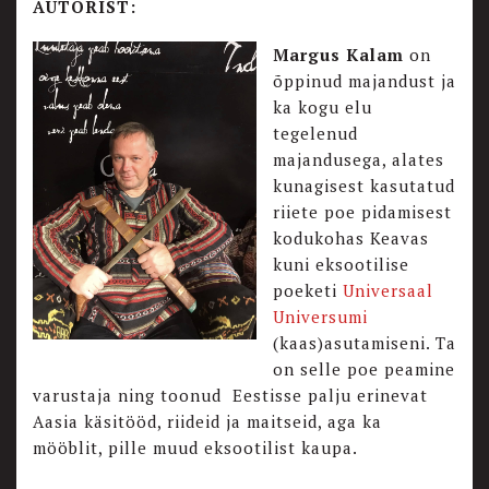
AUTORIST:
Margus Kalam
on
õppinud majandust ja
ka kogu elu
tegelenud
majandusega, alates
kunagisest kasutatud
riiete poe pidamisest
kodukohas Keavas
kuni eksootilise
poeketi
Universaal
Universumi
(kaas)asutamiseni. Ta
on selle poe peamine
varustaja ning toonud Eestisse palju erinevat
Aasia käsitööd, riideid ja maitseid, aga ka
mööblit, pille muud eksootilist kaupa.