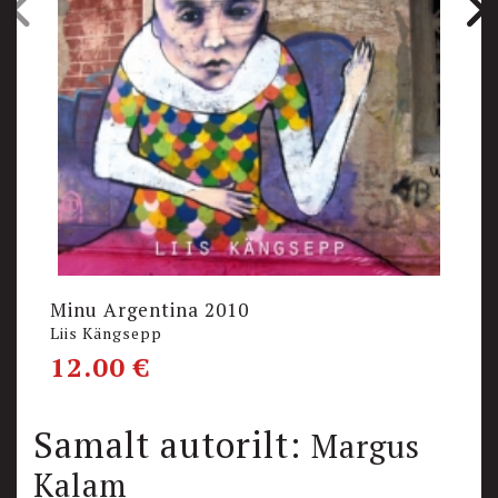
Minu Argentina 2010
M
Liis Kängsepp
Kr
12.00
€
1
Samalt autorilt:
Margus
Kalam