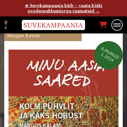
☀️ Suvekampaania käib — vaata kõiki
sooduspakkumisega raamatuid →
SUVEKAMPAANIA
MINU AASIA SAARED
Margus Kalam
ILMUNUD
1.2024