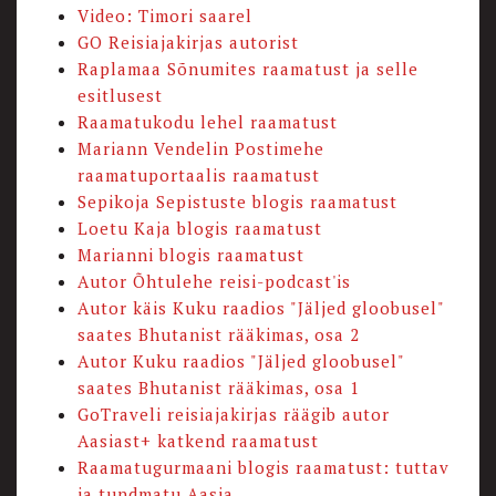
Video: Timori saarel
GO Reisiajakirjas autorist
Raplamaa Sõnumites raamatust ja selle
esitlusest
Raamatukodu lehel raamatust
Mariann Vendelin Postimehe
raamatuportaalis raamatust
Sepikoja Sepistuste blogis raamatust
Loetu Kaja blogis raamatust
Marianni blogis raamatust
Autor Õhtulehe reisi-podcast'is
Autor käis Kuku raadios "Jäljed gloobusel"
saates Bhutanist rääkimas, osa 2
Autor Kuku raadios "Jäljed gloobusel"
saates Bhutanist rääkimas, osa 1
GoTraveli reisiajakirjas räägib autor
Aasiast+ katkend raamatust
Raamatugurmaani blogis raamatust: tuttav
ja tundmatu Aasia