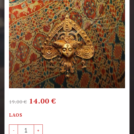
14.00
€
19.00
€
LAOS