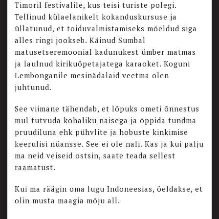
Timoril festivalile, kus teisi turiste polegi.
Tellinud külaelanikelt kokanduskursuse ja
üllatunud, et toiduvalmistamiseks mõeldud siga
alles ringi jookseb. Käinud Sumbal
matusetseremoonial kadunukest ümber matmas
ja laulnud kirikuõpetajatega karaoket. Koguni
Lembonganile mesinädalaid veetma olen
juhtunud.
See viimane tähendab, et lõpuks ometi õnnestus
mul tutvuda kohaliku naisega ja õppida tundma
pruudiluna ehk pühvlite ja hobuste kinkimise
keerulisi nüansse. See ei ole nali. Kas ja kui palju
ma neid veiseid ostsin, saate teada sellest
raamatust.
Kui ma räägin oma lugu Indoneesias, öeldakse, et
olin musta maagia mõju all.