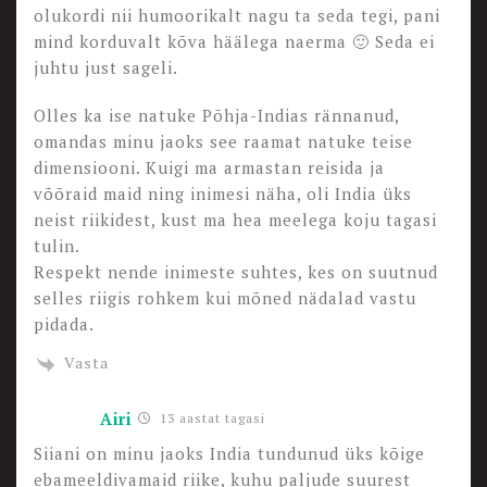
olukordi nii humoorikalt nagu ta seda tegi, pani
mind korduvalt kõva häälega naerma 🙂 Seda ei
juhtu just sageli.
Olles ka ise natuke Põhja-Indias rännanud,
omandas minu jaoks see raamat natuke teise
dimensiooni. Kuigi ma armastan reisida ja
võõraid maid ning inimesi näha, oli India üks
neist riikidest, kust ma hea meelega koju tagasi
tulin.
Respekt nende inimeste suhtes, kes on suutnud
selles riigis rohkem kui mõned nädalad vastu
pidada.
Vasta
Airi
13 aastat tagasi
Siiani on minu jaoks India tundunud üks kõige
ebameeldivamaid riike, kuhu paljude suurest