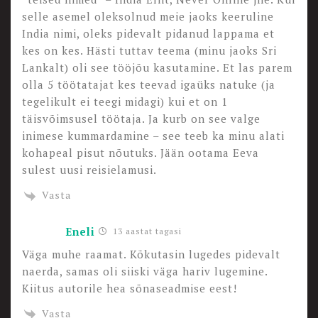
selle asemel oleksolnud meie jaoks keeruline
India nimi, oleks pidevalt pidanud lappama et
kes on kes. Hästi tuttav teema (minu jaoks Sri
Lankalt) oli see tööjõu kasutamine. Et las parem
olla 5 töötatajat kes teevad igaüks natuke (ja
tegelikult ei teegi midagi) kui et on 1
täisvõimsusel töötaja. Ja kurb on see valge
inimese kummardamine – see teeb ka minu alati
kohapeal pisut nõutuks. Jään ootama Eeva
sulest uusi reisielamusi.
Vasta
Eneli
13 aastat tagasi
Väga muhe raamat. Kõkutasin lugedes pidevalt
naerda, samas oli siiski väga hariv lugemine.
Kiitus autorile hea sõnaseadmise eest!
Vasta