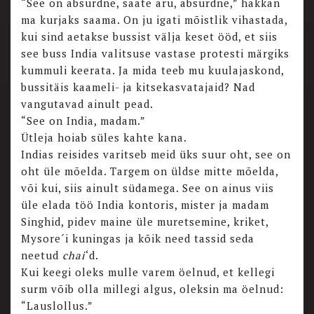
“See on absurdne, saate aru, absurdne,” hakkan
ma kurjaks saama. On ju igati mõistlik vihastada,
kui sind aetakse bussist välja keset ööd, et siis
see buss India valitsuse vastase protesti märgiks
kummuli keerata. Ja mida teeb mu kuulajaskond,
bussitäis kaameli- ja kitsekasvatajaid? Nad
vangutavad ainult pead.
“See on India, madam.”
Ütleja hoiab süles kahte kana.
Indias reisides varitseb meid üks suur oht, see on
oht üle mõelda. Targem on üldse mitte mõelda,
või kui, siis ainult südamega. See on ainus viis
üle elada töö India kontoris, mister ja madam
Singhid, pidev maine üle muretsemine, kriket,
Mysore´i kuningas ja kõik need tassid seda
neetud
chai
‘d.
Kui keegi oleks mulle varem öelnud, et kellegi
surm võib olla millegi algus, oleksin ma öelnud:
“Lauslollus.”