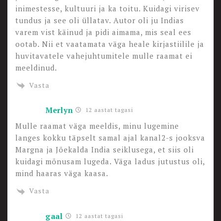
inimestesse, kultuuri ja ka toitu. Kuidagi virisev
tundus ja see oli üllatav. Autor oli ju Indias
varem vist käinud ja pidi aimama, mis seal ees
ootab. Nii et vaatamata väga heale kirjastiilile ja
huvitavatele vahejuhtumitele mulle raamat ei
meeldinud.
Vasta
Merlyn
12 aastat tagasi
Mulle raamat väga meeldis, minu lugemine
langes kokku täpselt samal ajal kanal2-s jooksva
Margna ja Jõekalda India seiklusega, et siis oli
kuidagi mõnusam lugeda. Väga ladus jutustus oli,
mind haaras väga kaasa.
Vasta
gaal
12 aastat tagasi