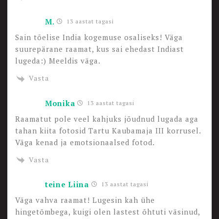
M.
13 aastat tagasi
Sain tõelise India kogemuse osaliseks! Väga
suurepärane raamat, kus sai ehedast Indiast
lugeda:) Meeldis väga.
Vasta
Monika
13 aastat tagasi
Raamatut pole veel kahjuks jõudnud lugada aga
tahan kiita fotosid Tartu Kaubamaja III korrusel.
Väga kenad ja emotsionaalsed fotod.
Vasta
teine Liina
13 aastat tagasi
Väga vahva raamat! Lugesin kah ühe
hingetõmbega, kuigi olen lastest õhtuti väsinud,