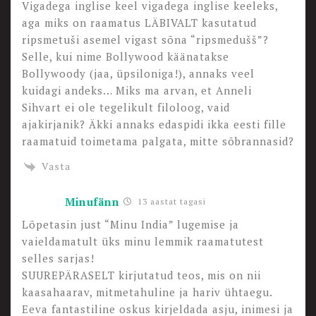
Vigadega inglise keel vigadega inglise keeleks,
aga miks on raamatus LÄBIVALT kasutatud
ripsmetuši asemel vigast sõna “ripsmedušš”?
Selle, kui nime Bollywood käänatakse
Bollywoody (jaa, üpsiloniga!), annaks veel
kuidagi andeks… Miks ma arvan, et Anneli
Sihvart ei ole tegelikult filoloog, vaid
ajakirjanik? Äkki annaks edaspidi ikka eesti fille
raamatuid toimetama palgata, mitte sõbrannasid?
Vasta
Minufänn
13 aastat tagasi
Lõpetasin just “Minu India” lugemise ja
vaieldamatult üks minu lemmik raamatutest
selles sarjas!
SUUREPÄRASELT kirjutatud teos, mis on nii
kaasahaarav, mitmetahuline ja hariv ühtaegu.
Eeva fantastiline oskus kirjeldada asju, inimesi ja