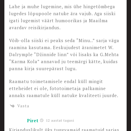
Lahe ja muhe lugemine, mis ühe hingetõmbega
lugedes lõpupoole natuke ära vajub. Aga siiski
igati lugemist väärt humoorikas ja Maailma
avardav reisikirjandus.
Võib-olla siiski ei peaks seda “Minu..” sarja väga
raamina kasutama. Eeskujudest äranimetet W.
Dalrymple “Džinnide linn” või lisaks ka G.Mehta
“Karma Kola” annavad ju teemärgi kätte, kuidas
panna kirja suurepärast lugu.
Raamatu toimetamisele endal küll mingit
etteheidet ei ole, fototoimetaja palkamine
annaks raamatule küll natuke kvaliteeti juurde.
Vasta
Piret
12 aastat tagasi
Kirjanduslikult üks tugevamaid raamatuid sarjas.