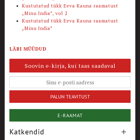
Kustutatud tükk Eeva Kauna raamatust
„Minu India”, vol 2
Kustutatud tükk Eeva Kauna raamatust
„Minu India”
LÄBI MÜÜDUD
Soovin e-kirja, kui taas saadaval
E-RAAMAT
Katkendid