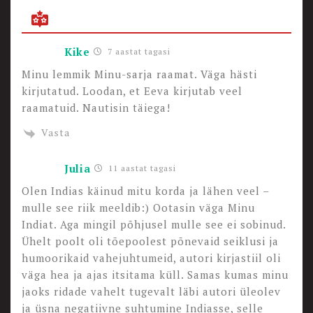
Kike
7 aastat tagasi
Minu lemmik Minu-sarja raamat. Väga hästi
kirjutatud. Loodan, et Eeva kirjutab veel
raamatuid. Nautisin täiega!
Vasta
Julia
11 aastat tagasi
Olen Indias käinud mitu korda ja lähen veel –
mulle see riik meeldib:) Ootasin väga Minu
Indiat. Aga mingil põhjusel mulle see ei sobinud.
Ühelt poolt oli tõepoolest põnevaid seiklusi ja
humoorikaid vahejuhtumeid, autori kirjastiil oli
väga hea ja ajas itsitama küll. Samas kumas minu
jaoks ridade vahelt tugevalt läbi autori üleolev
ja üsna negatiivne suhtumine Indiasse, selle