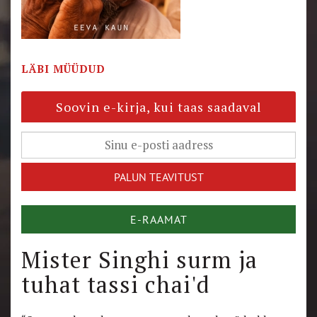
LÄBI MÜÜDUD
Soovin e-kirja, kui taas saadaval
E-RAAMAT
Mister Singhi surm ja
tuhat tassi chai'd