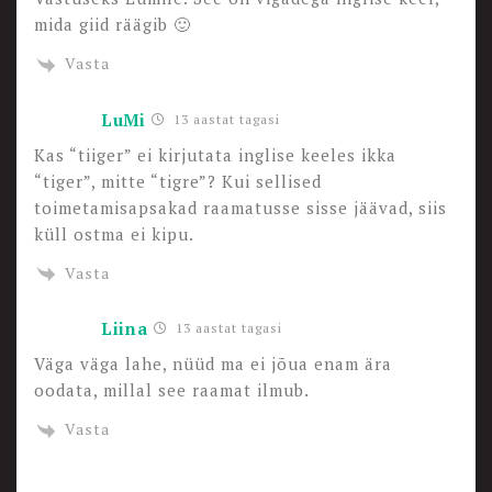
mida giid räägib 🙂
Vasta
LuMi
13 aastat tagasi
Kas “tiiger” ei kirjutata inglise keeles ikka
“tiger”, mitte “tigre”? Kui sellised
toimetamisapsakad raamatusse sisse jäävad, siis
küll ostma ei kipu.
Vasta
Liina
13 aastat tagasi
Väga väga lahe, nüüd ma ei jõua enam ära
oodata, millal see raamat ilmub.
Vasta