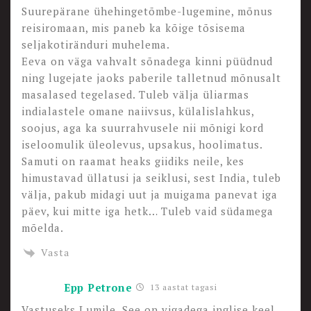
Suurepärane ühehingetõmbe-lugemine, mõnus
reisiromaan, mis paneb ka kõige tõsisema
seljakotiränduri muhelema.
Eeva on väga vahvalt sõnadega kinni püüdnud
ning lugejate jaoks paberile talletnud mõnusalt
masalased tegelased. Tuleb välja üliarmas
indialastele omane naiivsus, külalislahkus,
soojus, aga ka suurrahvusele nii mõnigi kord
iseloomulik üleolevus, upsakus, hoolimatus.
Samuti on raamat heaks giidiks neile, kes
himustavad üllatusi ja seiklusi, sest India, tuleb
välja, pakub midagi uut ja muigama panevat iga
päev, kui mitte iga hetk… Tuleb vaid südamega
mõelda.
Vasta
Epp Petrone
13 aastat tagasi
Vastuseks Lumile. See on vigadega inglise keel,