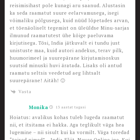
reisimisihast pole kunagi aru saanud. Alustasin
ka seda raamatut suure eelarvamusega, isegi
võimaliku põlgusega, kuid nüüd lõpetades arvan,
et tõenäoliselt tegemist on üleüldse Minu-sarjas
ilmunud raamatutest ühe kõige paeluvama
kirjutisega. Tõsi, India jätkuvalt ei tundu just
unistuste maa, kuid autori andekus, terav pilk,
huumorimeel ja suurepärane kirjutamisoskus
suutsid minuski huvi äratada. Lisaks oli antud
raamatu seltsis veedetud aeg lihtsalt
suurepärane! Aitäh! 🙂
Vasta
Monika
13 aastat tagasi
Hoiatus: avalikus kohas tuleb lugeda raamatut
nii, et itsitama ei hakka. Aga teglikult väga hea
lugemine – nii sisult kui ka vormilt. Väga toredad
“teised nimed” – India Eliit, Never Online jne. Kui