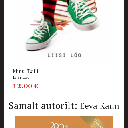
Minu Tšiili
M
Liisi Lõo
L
12.00
€
1
Samalt autorilt:
Eeva Kaun