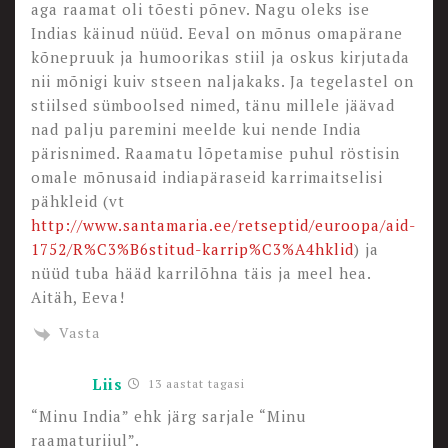
aga raamat oli tõesti põnev. Nagu oleks ise
Indias käinud nüüd. Eeval on mõnus omapärane
kõnepruuk ja humoorikas stiil ja oskus kirjutada
nii mõnigi kuiv stseen naljakaks. Ja tegelastel on
stiilsed sümboolsed nimed, tänu millele jäävad
nad palju paremini meelde kui nende India
pärisnimed. Raamatu lõpetamise puhul röstisin
omale mõnusaid indiapäraseid karrimaitselisi
pähkleid (vt
http://www.santamaria.ee/retseptid/euroopa/aid-
1752/R%C3%B6stitud-karrip%C3%A4hklid
) ja
nüüd tuba hääd karrilõhna täis ja meel hea.
Aitäh, Eeva!
Vasta
Liis
13 aastat tagasi
“Minu India” ehk järg sarjale “Minu
raamaturiiul”.