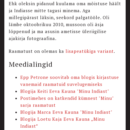
Ehk oleksin pidanud kuulama oma mõistuse häält
ja Indiasse mitte tagasi minema. Aga
millegipärast läksin, seekord palgatööle. Oli
lämbe oktoobrikuu 2010, mussoon oli äsja
lõppenud ja ma asusin ametisse üleriigilise
ajakirja fotograafina.
Raamatust on olemas ka
lisapeatükiga variant
.
Meedialingid
Epp Petrone soovitab oma blogis kirjastuse
vanemaid raamatuid suvelugemiseks
Blogija Keiti Eeva Kauna "Minu Indiast"
Postimehes on katkendid kümnest "Minu"
sarja raamatust
Blogija Marca Eeva Kauna "Minu Indiast"
Blogija Loetu Kaja Eeva Kauna „Minu
Indiast”