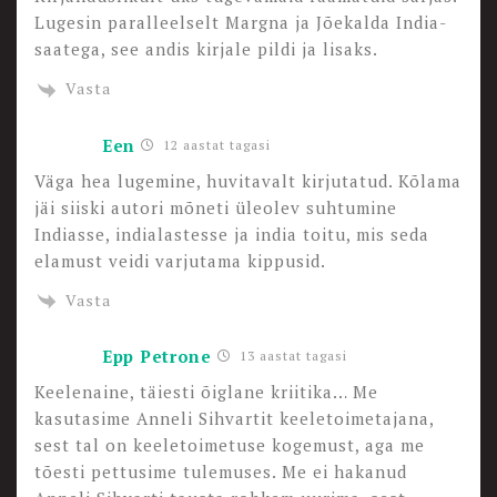
Lugesin paralleelselt Margna ja Jõekalda India-
saatega, see andis kirjale pildi ja lisaks.
Vasta
Een
12 aastat tagasi
Väga hea lugemine, huvitavalt kirjutatud. Kõlama
jäi siiski autori mõneti üleolev suhtumine
Indiasse, indialastesse ja india toitu, mis seda
elamust veidi varjutama kippusid.
Vasta
Epp Petrone
13 aastat tagasi
Keelenaine, täiesti õiglane kriitika… Me
kasutasime Anneli Sihvartit keeletoimetajana,
sest tal on keeletoimetuse kogemust, aga me
tõesti pettusime tulemuses. Me ei hakanud