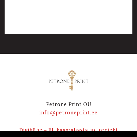
Petrone Print OÜ
info@petroneprint.ee
Digihüpe – EL kaasrahastatud projekt