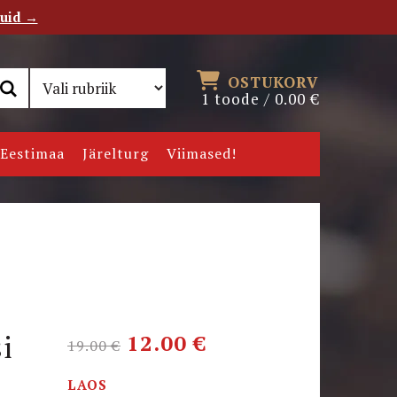
tuid →
RSS
Uudiskiri
OSTUKORV
1 toode /
0.00
€
Eestimaa
Järelturg
Viimased!
i
12.00
€
19.00
€
LAOS