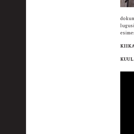
dokum
lugus
esime
KIIK
KUUL