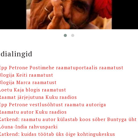
dialingid
Epp Petrone Postimehe raamatuportaalis raamatust
Blogija Keiti raamatust
Blogija Marca raamatust
Loetu Kaja blogis raamatust
Raamat järjejutuna Kuku raadios
Epp Petrone vestlusõhtust raamatu autoriga
Raamatu autor Kuku raadios
Katkend: raamatu autor külastab koos sõber Buntyga üht
Lõuna-India rahvusparki
Katkend: kuidas töötab üks õige kohtingukeskus