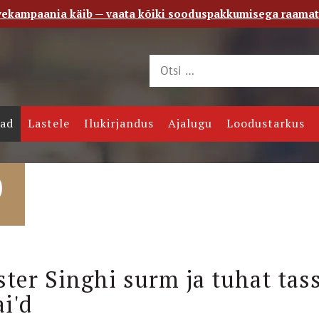
vekampaania käib — vaata kõiki sooduspakkumisega raama
 saade
Kontakt
jad
Lastele
Ilukirjandus
Ajalugu
Loodustarkus
0
ster Singhi surm ja tuhat tass
i'd