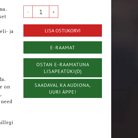
ma.
set
LISA OSTUKORVI
li- ja
E-RAAMAT
OSTAN E-RAAMATUNA
LISAPEATÜKI(D)
da.
SAADAVAL KA AUDIONA,
ee on
UURI ÄPPE!
,
k need
illegi