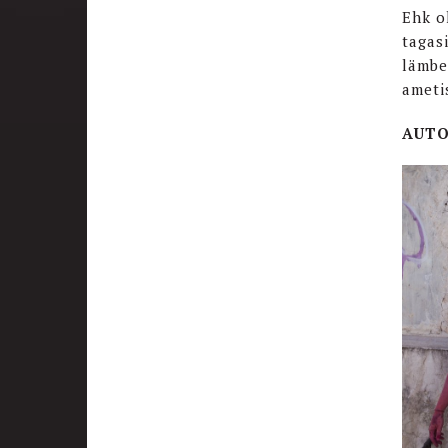
Ehk o
tagas
lämbe
ametis
AUTO