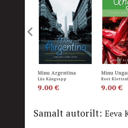
Minu Argentina
Minu Ungar
Liis Kängsepp
Reet Kletten
9.00
€
9.00
€
Samalt autorilt:
Eeva 