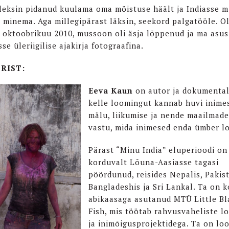
leksin pidanud kuulama oma mõistuse häält ja Indiasse m
i minema. Aga millegipärast läksin, seekord palgatööle. Ol
 oktoobrikuu 2010, mussoon oli äsja lõppenud ja ma asus
se üleriigilise ajakirja fotograafina.
RIST:
Eeva Kaun
on autor ja dokumental
kelle loomingut kannab huvi inimes
mälu, liikumise ja nende maailmade
vastu, mida inimesed enda ümber l
Pärast “Minu India” eluperioodi on
korduvalt Lõuna-Aasiasse tagasi
pöördunud, reisides Nepalis, Pakist
Bangladeshis ja Sri Lankal. Ta on 
abikaasaga asutanud MTÜ Little Bl
Fish, mis töötab rahvusvaheliste l
ja inimõigusprojektidega. Ta on lo