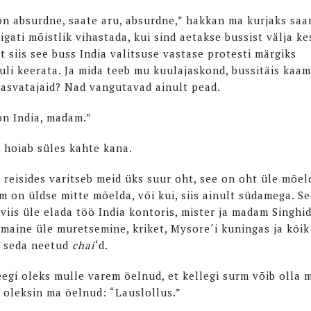
on absurdne, saate aru, absurdne,” hakkan ma kurjaks saa
igati mõistlik vihastada, kui sind aetakse bussist välja ke
t siis see buss India valitsuse vastase protesti märgiks
li keerata. Ja mida teeb mu kuulajaskond, bussitäis kaame
kasvatajaid? Nad vangutavad ainult pead.
on India, madam.”
a hoiab süles kahte kana.
s reisides varitseb meid üks suur oht, see on oht üle mõel
m on üldse mitte mõelda, või kui, siis ainult südamega. S
 viis üle elada töö India kontoris, mister ja madam Singhid
 maine üle muretsemine, kriket, Mysore´i kuningas ja kõi
d seda neetud
chai
‘d.
eegi oleks mulle varem öelnud, et kellegi surm võib olla m
, oleksin ma öelnud: “Lauslollus.”