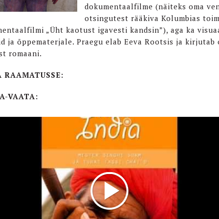
dokumentaalfilme (näiteks oma ve
otsingutest rääkiva Kolumbias toi
entaalfilmi „Üht kaotust igavesti kandsin”), aga ka visua
id ja õppematerjale. Praegu elab Eeva Rootsis ja kirjutab
st romaani.
A RAAMATUSSE:
A-VAATA: