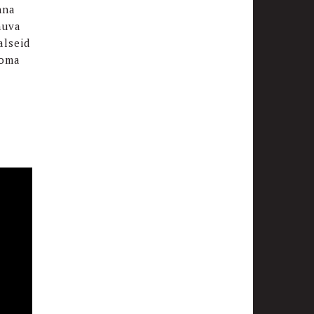
nna
muva
alseid
 oma