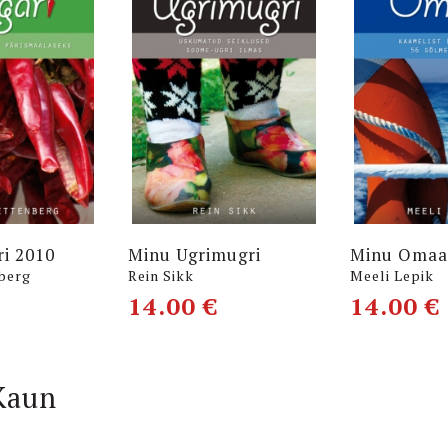
i 2010
Minu Ugrimugri
Minu Oma
berg
Rein Sikk
Meeli Lepik
14.00
€
14.00
€
Kaun