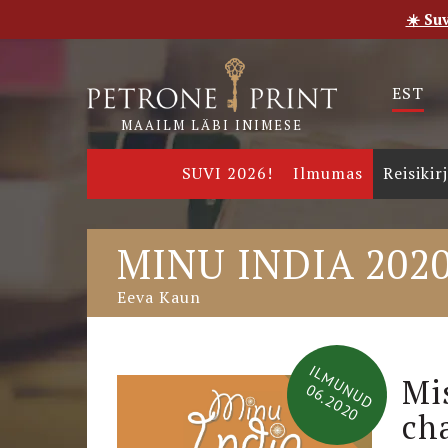
☀️ Su
Esileht
Pood
E-raamatud
Uudised
Meie
EST
MAAILM LÄBI INIMESE
SUVI 2026!
Ilmumas
Reisikir
MINU INDIA 202
Eeva Kaun
ILMUNUD
Mi
06.2020
cha