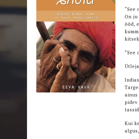
“See 
On ju 
ööd, e
kummu
kitse
“See 
Ütlej
India
Targe
ainus
pidev
tassi
Kui k
algus