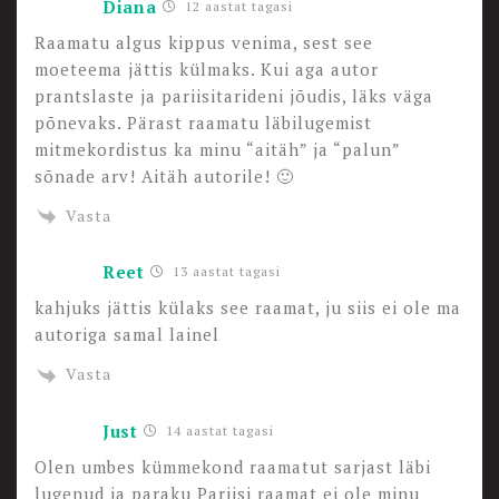
Diana
12 aastat tagasi
Raamatu algus kippus venima, sest see
moeteema jättis külmaks. Kui aga autor
prantslaste ja pariisitarideni jõudis, läks väga
põnevaks. Pärast raamatu läbilugemist
mitmekordistus ka minu “aitäh” ja “palun”
sõnade arv! Aitäh autorile! 🙂
Vasta
Reet
13 aastat tagasi
kahjuks jättis külaks see raamat, ju siis ei ole ma
autoriga samal lainel
Vasta
Just
14 aastat tagasi
Olen umbes kümmekond raamatut sarjast läbi
lugenud ja paraku Pariisi raamat ei ole minu