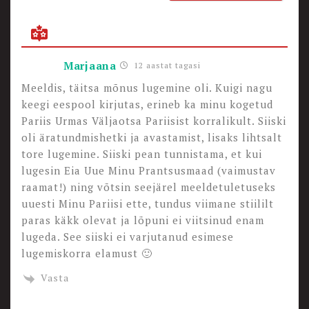
Marjaana
12 aastat tagasi
Meeldis, täitsa mõnus lugemine oli. Kuigi nagu
keegi eespool kirjutas, erineb ka minu kogetud
Pariis Urmas Väljaotsa Pariisist korralikult. Siiski
oli äratundmishetki ja avastamist, lisaks lihtsalt
tore lugemine. Siiski pean tunnistama, et kui
lugesin Eia Uue Minu Prantsusmaad (vaimustav
raamat!) ning võtsin seejärel meeldetuletuseks
uuesti Minu Pariisi ette, tundus viimane stiililt
paras käkk olevat ja lõpuni ei viitsinud enam
lugeda. See siiski ei varjutanud esimese
lugemiskorra elamust 🙂
Vasta