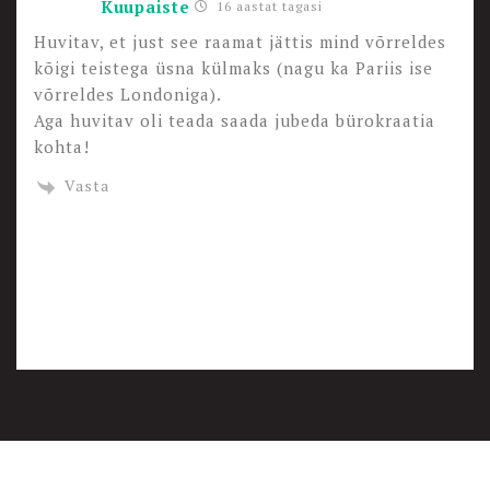
Kuupaiste
16 aastat tagasi
Huvitav, et just see raamat jättis mind võrreldes
kõigi teistega üsna külmaks (nagu ka Pariis ise
võrreldes Londoniga).
Aga huvitav oli teada saada jubeda bürokraatia
kohta!
Vasta