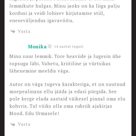
lemmikute hulgas. Minu jaoks on ka liiga palju
kordusi ja veidi lohisev kirjutamise stiil,
eneseväljendus igavavõitu.
Vasta
Monika
14 aastat tagasi
Minu suur lemmik. Tore heaviide ja lugesin ühe
ropsuga läbi. Vahetu, kriitiline ja vürtsikas
lähenemine meeldis väga.
Autor on väga tugeva karakteriga, et on suutnud
moepealinans ellu jääda ja edasi pürgida. See
pole kerge elada aastaid väikesel pinnal oma elu
kohvris. Tal võiks olla oma rubriik ajakirjas
Mood. Edu Urmasele!
Vasta