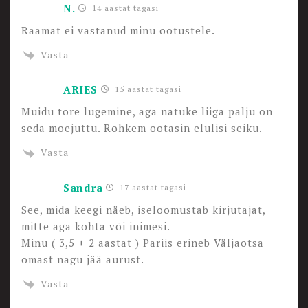
N.
14 aastat tagasi
Raamat ei vastanud minu ootustele.
Vasta
ARIES
15 aastat tagasi
Muidu tore lugemine, aga natuke liiga palju on
seda moejuttu. Rohkem ootasin elulisi seiku.
Vasta
Sandra
17 aastat tagasi
See, mida keegi näeb, iseloomustab kirjutajat,
mitte aga kohta või inimesi.
Minu ( 3,5 + 2 aastat ) Pariis erineb Väljaotsa
omast nagu jää aurust.
Vasta