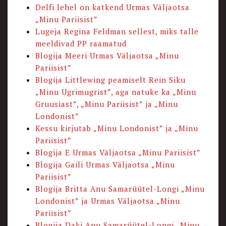
Delfi lehel on katkend Urmas Väljaotsa
„Minu Pariisist”
Lugeja Regina Feldman sellest, miks talle
meeldivad PP raamatud
Blogija Meeri Urmas Väljaotsa „Minu
Pariisist”
Blogija Littlewing peamiselt Rein Siku
„Minu Ugrimugrist”, aga natuke ka „Minu
Gruusiast”, „Minu Pariisist” ja „Minu
Londonist”
Kessu kirjutab „Minu Londonist” ja „Minu
Pariisist”
Blogija E Urmas Väljaotsa „Minu Pariisist”
Blogija Gaili Urmas Väljaotsa „Minu
Pariisist”
Blogija Britta Anu Samarüütel-Longi „Minu
Londonist” ja Urmas Väljaotsa „Minu
Pariisist”
Blogija Daki Anu Samarüütel-Longi „Minu