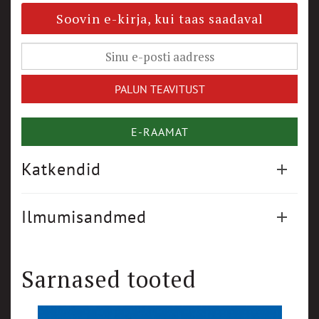
Soovin e-kirja, kui taas saadaval
E-RAAMAT
Katkendid
Ilmumisandmed
Sarnased tooted