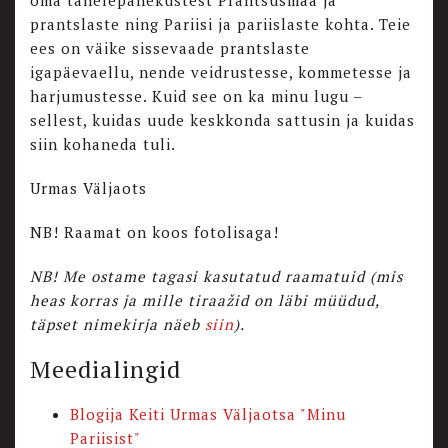
prantslaste ning Pariisi ja pariislaste kohta. Teie
ees on väike sissevaade prantslaste
igapäevaellu, nende veidrustesse, kommetesse ja
harjumustesse. Kuid see on ka minu lugu –
sellest, kuidas uude keskkonda sattusin ja kuidas
siin kohaneda tuli.
Urmas Väljaots
NB! Raamat on koos fotolisaga!
NB! Me ostame tagasi kasutatud raamatuid (mis
heas korras ja mille tiraažid on läbi müüdud,
täpset nimekirja näeb
siin
).
Meedialingid
Blogija Keiti Urmas Väljaotsa "Minu
Pariisist"