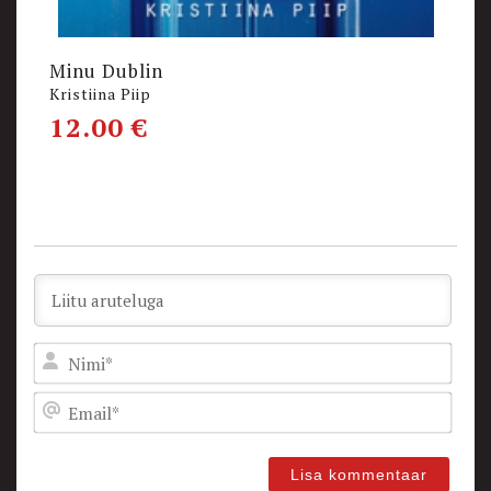
Minu Dublin
K
Kristiina Piip
E
12.00
€
1
Nam
Emai