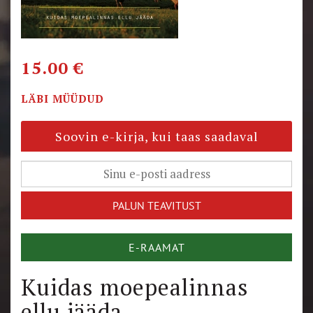
15.00
€
LÄBI MÜÜDUD
Soovin e-kirja, kui taas saadaval
E-RAAMAT
Kuidas moepealinnas
ellu jääda