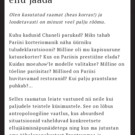
Olen kasutatud raamat (heas korras!) ja
loodetavasti on minust veel palju rõõmu.
Kuhu kadusid Chaneli parukad? Miks tahab
Pariisi korteriomanik näha üürniku
tuludeklaratsiooni? Milline oli mu kapisuurune
katusekorter? Kus on Pariisis prestiižne elada?
Kuidas moe
show
’le modelle valitakse? Milline on
tõeline pariisitar? Millised on Pariisi
huvitavamad restoranid? Kui palju prantslane
puhkab?…
Selles raamatus leiate vastused nii neile kui
paljudele teistele küsimustele. See on lõbus
antropoloogiline vaatlus, kus absurdsed
situatsioonid vahelduvad konkreetsete
ellujäämisnäpunäidetega ning kus ma jutustan
oma tähelepanekustest Prantsusmaa ja