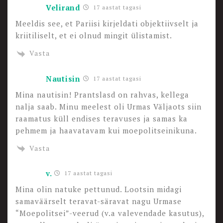
Velirand
17 aastat tagasi
Meeldis see, et Pariisi kirjeldati objektiivselt ja
kriitiliselt, et ei olnud mingit ülistamist.
Vasta
Nautisin
17 aastat tagasi
Mina nautisin! Prantslasd on rahvas, kellega
nalja saab. Minu meelest oli Urmas Väljaots siin
raamatus küll endises teravuses ja samas ka
pehmem ja haavatavam kui moepolitseinikuna.
Vasta
v.
17 aastat tagasi
Mina olin natuke pettunud. Lootsin midagi
samaväärselt teravat-säravat nagu Urmase
“Moepolitsei”-veerud (v.a valevendade kasutus),