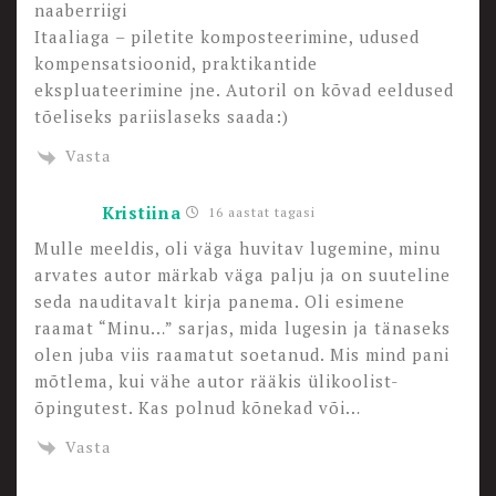
naaberriigi
Itaaliaga – piletite komposteerimine, udused
kompensatsioonid, praktikantide
ekspluateerimine jne. Autoril on kõvad eeldused
tõeliseks pariislaseks saada:)
Vasta
Kristiina
16 aastat tagasi
Mulle meeldis, oli väga huvitav lugemine, minu
arvates autor märkab väga palju ja on suuteline
seda nauditavalt kirja panema. Oli esimene
raamat “Minu…” sarjas, mida lugesin ja tänaseks
olen juba viis raamatut soetanud. Mis mind pani
mõtlema, kui vähe autor rääkis ülikoolist-
õpingutest. Kas polnud kõnekad või…
Vasta