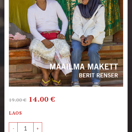
14.00
€
19.00
€
LAOS