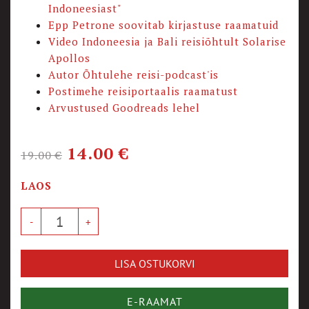
Indoneesiast"
Epp Petrone soovitab kirjastuse raamatuid
Video Indoneesia ja Bali reisiõhtult Solarise
Apollos
Autor Õhtulehe reisi-podcast'is
Postimehe reisiportaalis raamatust
Arvustused Goodreads lehel
14.00
€
19.00
€
LAOS
LISA OSTUKORVI
E-RAAMAT