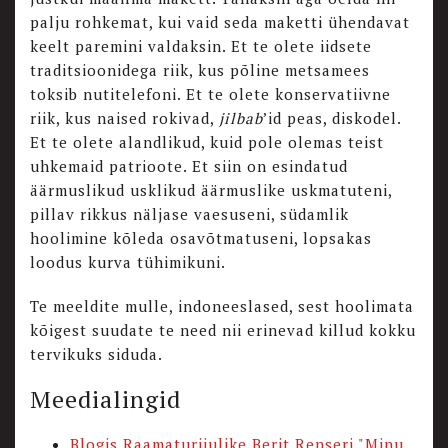
palju rohkemat, kui vaid seda maketti ühendavat
keelt paremini valdaksin. Et te olete iidsete
traditsioonidega riik, kus põline metsamees
toksib nutitelefoni. Et te olete konservatiivne
riik, kus naised rokivad,
jilbab
’id peas, diskodel.
Et te olete alandlikud, kuid pole olemas teist
uhkemaid patrioote. Et siin on esindatud
äärmuslikud usklikud äärmuslike uskmatuteni,
pillav rikkus näljase vaesuseni, südamlik
hoolimine kõleda osavõtmatuseni, lopsakas
loodus kurva tühimikuni.
Te meeldite mulle, indoneeslased, sest hoolimata
kõigest suudate te need nii erinevad killud kokku
tervikuks siduda.
Meedialingid
Blogis Raamaturiiulike Berit Renseri "Minu