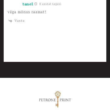
tanel
8 aastat tagasi
väga mõnus raamat!
Vasta