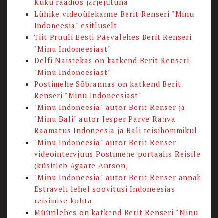
Kuku raadios järjejutuna
Lühike videoülekanne Berit Renseri "Minu
Indoneesia" esitluselt
Tiit Pruuli Eesti Päevalehes Berit Renseri
"Minu Indoneesiast"
Delfi Naistekas on katkend Berit Renseri
"Minu Indoneesiast"
Postimehe Sõbrannas on katkend Berit
Renseri "Minu Indoneesiast"
"Minu Indoneesia" autor Berit Renser ja
"Minu Bali" autor Jesper Parve Rahva
Raamatus Indoneesia ja Bali reisihommikul
"Minu Indoneesia" autor Berit Renser
videointervjuus Postimehe portaalis Reisile
(küsitleb Agaate Antson)
"Minu Indoneesia" autor Berit Renser annab
Estraveli lehel soovitusi Indoneesias
reisimise kohta
Müürilehes on katkend Berit Renseri "Minu