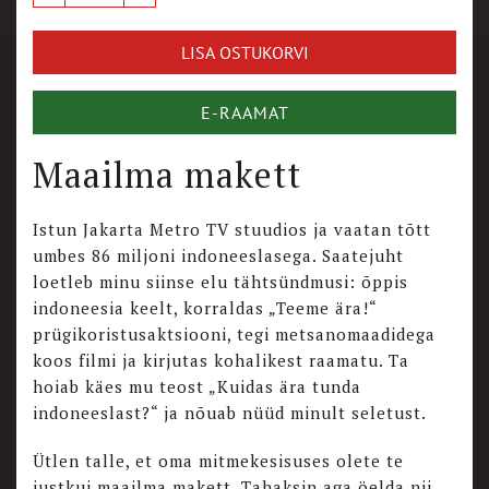
LISA OSTUKORVI
E-RAAMAT
Maailma makett
Istun Jakarta Metro TV stuudios ja vaatan tõtt
umbes 86 miljoni indoneeslasega. Saatejuht
loetleb minu siinse elu tähtsündmusi: õppis
indoneesia keelt, korraldas „Teeme ära!“
prügikoristusaktsiooni, tegi metsanomaadidega
koos filmi ja kirjutas kohalikest raamatu. Ta
hoiab käes mu teost „Kuidas ära tunda
indoneeslast?“ ja nõuab nüüd minult seletust.
Ütlen talle, et oma mitmekesisuses olete te
justkui maailma makett. Tahaksin aga öelda nii