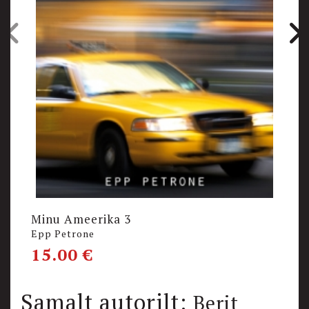
Minu Ameerika 3
M
Epp Petrone
Ju
15.00
€
1
Samalt autorilt:
Berit