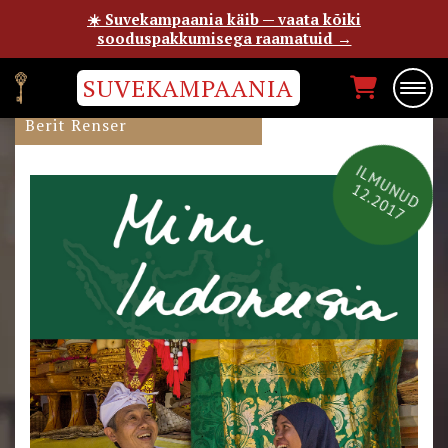
☀️ Suvekampaania käib — vaata kõiki
sooduspakkumisega raamatuid →
SUVEKAMPAANIA
MINU INDONEESIA
Berit Renser
ILMUNUD
12.2017