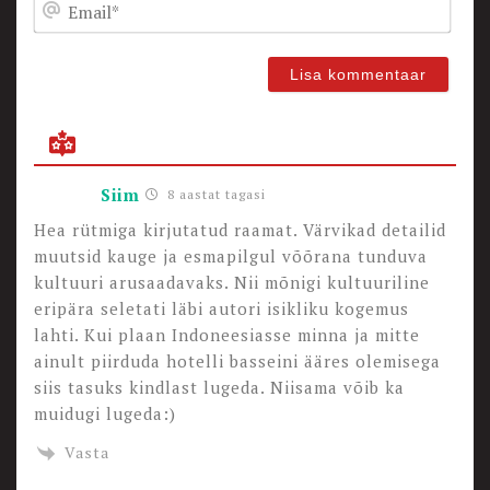
Emai
Siim
8 aastat tagasi
Hea rütmiga kirjutatud raamat. Värvikad detailid
muutsid kauge ja esmapilgul võõrana tunduva
kultuuri arusaadavaks. Nii mõnigi kultuuriline
eripära seletati läbi autori isikliku kogemus
lahti. Kui plaan Indoneesiasse minna ja mitte
ainult piirduda hotelli basseini ääres olemisega
siis tasuks kindlast lugeda. Niisama võib ka
muidugi lugeda:)
Vasta