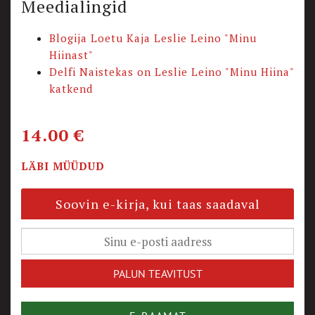
Meedialingid
Blogija Loetu Kaja Leslie Leino "Minu
Hiinast"
Delfi Naistekas on Leslie Leino "Minu Hiina"
katkend
14.00
€
LÄBI MÜÜDUD
Soovin e-kirja, kui taas saadaval