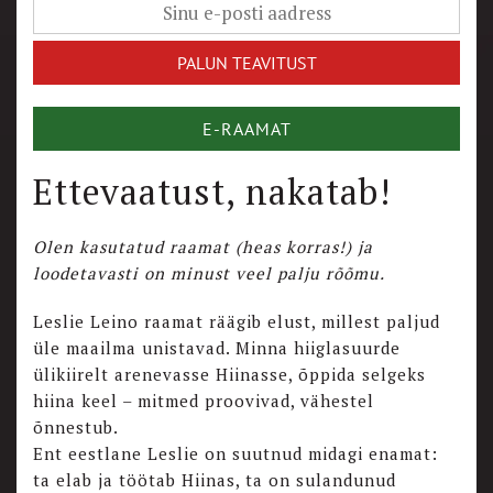
E-RAAMAT
Ettevaatust, nakatab!
Olen kasutatud raamat (heas korras!) ja
loodetavasti on minust veel palju rõõmu.
Leslie Leino raamat räägib elust, millest paljud
üle maailma unistavad. Minna hiiglasuurde
ülikiirelt arenevasse Hiinasse, õppida selgeks
hiina keel – mitmed proovivad, vähestel
õnnestub.
Ent eestlane Leslie on suutnud midagi enamat:
ta elab ja töötab Hiinas, ta on sulandunud