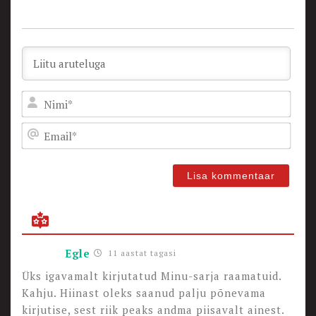
Nam
Emai
Egle
11 aastat tagasi
Üks igavamalt kirjutatud Minu-sarja raamatuid.
Kahju. Hiinast oleks saanud palju põnevama
kirjutise, sest riik peaks andma piisavalt ainest.