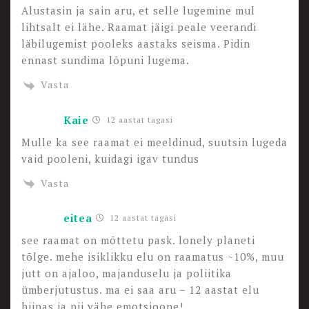
Alustasin ja sain aru, et selle lugemine mul
lihtsalt ei lähe. Raamat jäigi peale veerandi
läbilugemist pooleks aastaks seisma. Pidin
ennast sundima lõpuni lugema.
Vasta
Kaie
12 aastat tagasi
Mulle ka see raamat ei meeldinud, suutsin lugeda
vaid pooleni, kuidagi igav tundus
Vasta
eitea
12 aastat tagasi
see raamat on mõttetu pask. lonely planeti
tõlge. mehe isiklikku elu on raamatus ~10%, muu
jutt on ajaloo, majanduselu ja poliitika
ümberjutustus. ma ei saa aru – 12 aastat elu
hiinas ja nii vähe emotsioone!