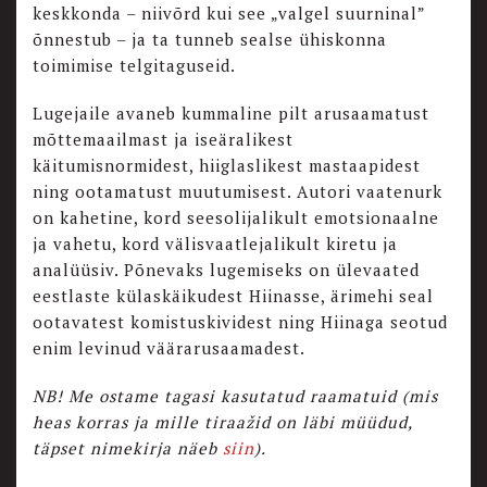
keskkonda – niivõrd kui see „valgel suurninal”
õnnestub – ja ta tunneb sealse ühiskonna
toimimise telgitaguseid.
Lugejaile avaneb kummaline pilt arusaamatust
mõttemaailmast ja iseäralikest
käitumisnormidest, hiiglaslikest mastaapidest
ning ootamatust muutumisest. Autori vaatenurk
on kahetine, kord seesolijalikult emotsionaalne
ja vahetu, kord välisvaatlejalikult kiretu ja
analüüsiv. Põnevaks lugemiseks on ülevaated
eestlaste külaskäikudest Hiinasse, ärimehi seal
ootavatest komistuskividest ning Hiinaga seotud
enim levinud väärarusaamadest.
NB! Me ostame tagasi kasutatud raamatuid (mis
heas korras ja mille tiraažid on läbi müüdud,
täpset nimekirja näeb
siin
).