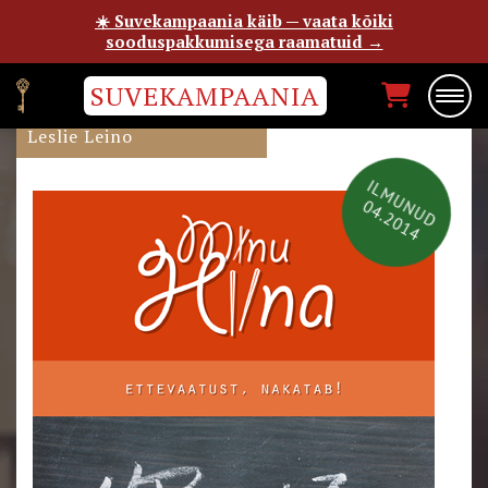
☀️ Suvekampaania käib — vaata kõiki
sooduspakkumisega raamatuid →
SUVEKAMPAANIA
MINU HIINA 2014
Leslie Leino
ILMUNUD
04.2014