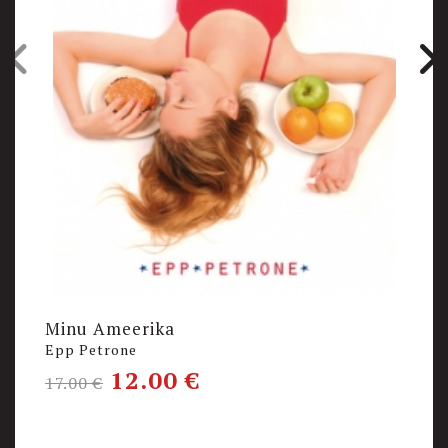
Minu Ameerika
K
Epp Petrone
E
12.00
€
17.00
€
1