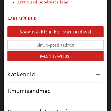
Arvutused Goodreads lehel
LÄBI MÜÜDUD
Soovin e-kirja, kui taas saadaval
Katkendid
Ilmumisandmed