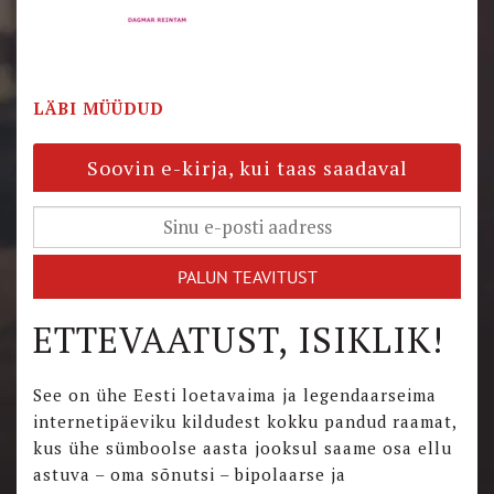
LÄBI MÜÜDUD
Soovin e-kirja, kui taas saadaval
ETTEVAATUST, ISIKLIK!
See on ühe Eesti loetavaima ja legendaarseima
internetipäeviku kildudest kokku pandud raamat,
kus ühe sümboolse aasta jooksul saame osa ellu
astuva – oma sõnutsi – bipolaarse ja