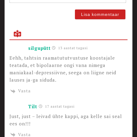
silgupütt
13 aastat tagasi
Eehh, tahtsin raamatututvustuse koostajale
teatada, et bipolaarne ongi vana nimega
maniakaal-depressiivne, seega on liigne neid
lauses ja-ga siduda.
Vasta
Tilt
17 aastat tagasi
Just, just – leivad ühte kappi, aga kelle sai seal
ees on!!!
Vasta