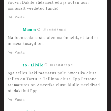
Soovin Dakile südamest edu ja ootan uusi
mõnusalt veedetud tunde!
Vasta
Mamm
18 aastat tagasi
Ma loen seda ja siis olen ma önnelik, et taolisi
inimesi kusagil on.
Vasta
to - Liivile
18 aastat tagasi
Aga selles Daki raamatus pole Ameerika elust,
selles on Tartu ja Tallinna elust. Epp Petrone
raamatutes on Ameerika elust. Mulle meeldivad
nii daki kui Epp.
Vasta