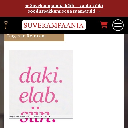
☀️ Suvekampaania käib — vaata kõiki
sooduspakkumisega raamatuid →
SUVEKAMPAANIA
DAKI.ELAB.SIIN
Dagmar Reintam