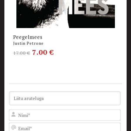
Peegelmees
K
Justin Petrone
M
7.00
€
1
17.00
€
Nam
Emai