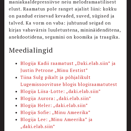
maniakaaldepressiivse neiu melodramaatilisest
elust. Raamatus pole ranget ajalist liini: kokku
on pandud erinevad kevaded, suved, sügised ja
talved. Ka vorm on vaba: juhtunud seigad on
kirjas vabavärsis luuletustena, mininäidenditena,
anekdootidena, segamini on koomika ja traagika.
Meedialingid
Blogija Kadii raamatust „Daki.elab.siin” ja
Justin Petrone „Minu Eestist”
Tiina Sulg pikalt ja põhjalikult
Lugemissoovituse blogis blogiraamatutest
Blogija Liisa-Lotte: „daki.elab.siin”
Blogija Aurora: „daki.elab.siin”
Blogija Heler: „daki.elab.siin”
Blogija Sofie: „Minu Ameerika”
Blogija Lee: „Minu Ameerika” ja
„daki.elab.siin”