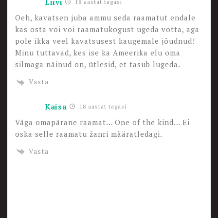
Liivi
18 aastat tagasi
Oeh, kavatsen juba ammu seda raamatut endale
kas osta või või raamatukogust ugeda võtta, aga
pole ikka veel kavatsusest kaugemale jõudnud!
Minu tuttavad, kes ise ka Ameerika elu oma
silmaga näinud on, ütlesid, et tasub lugeda.
Vasta
Kaisa
18 aastat tagasi
Väga omapärane raamat… One of the kind… Ei
oska selle raamatu žanri määratledagi.
Vasta