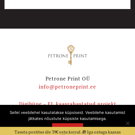
Petrone Print OÜ
info@petroneprint.ee
Digihüpe – EL kaasrahastatud projekt
E-poe ostutingimused
Sellel veebilehel kasutatakse küpsiseid. Veebilehe kasutamist
jätkates nõustute küpsiste kasutamisega.
Privaatsuspoliitika
E-raamatute korduvad küsimused
NÕUSTUN
AMA
Tasuta postitus üle 39€ ostu korral. 🎁 Iga ostuga kaasas