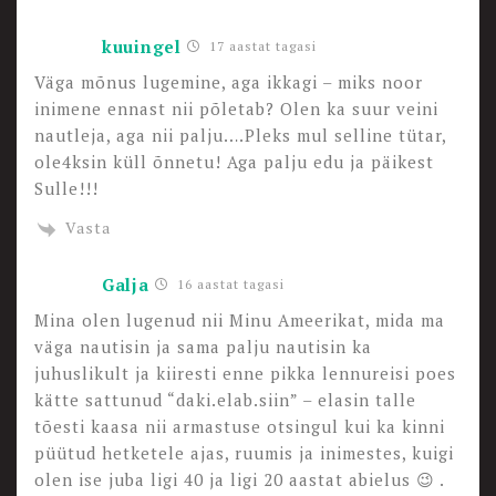
kuuingel
17 aastat tagasi
Väga mõnus lugemine, aga ikkagi – miks noor
inimene ennast nii põletab? Olen ka suur veini
nautleja, aga nii palju….Pleks mul selline tütar,
ole4ksin küll õnnetu! Aga palju edu ja päikest
Sulle!!!
Vasta
Galja
16 aastat tagasi
Mina olen lugenud nii Minu Ameerikat, mida ma
väga nautisin ja sama palju nautisin ka
juhuslikult ja kiiresti enne pikka lennureisi poes
kätte sattunud “daki.elab.siin” – elasin talle
tõesti kaasa nii armastuse otsingul kui ka kinni
püütud hetketele ajas, ruumis ja inimestes, kuigi
olen ise juba ligi 40 ja ligi 20 aastat abielus 😉 .