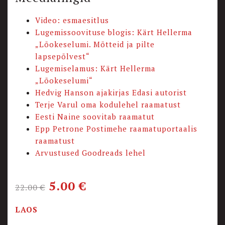
Video: esmaesitlus
Lugemissoovituse blogis: Kärt Hellerma
„Lõokeselumi. Mõtteid ja pilte
lapsepõlvest“
Lugemiselamus: Kärt Hellerma
„Lõokeselumi“
Hedvig Hanson ajakirjas Edasi autorist
Terje Varul oma kodulehel raamatust
Eesti Naine soovitab raamatut
Epp Petrone Postimehe raamatuportaalis
raamatust
Arvustused Goodreads lehel
5.00
€
22.00
€
LAOS