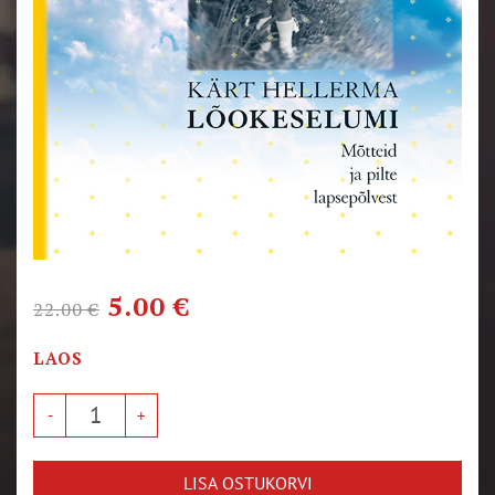
5.00
€
22.00
€
LAOS
LISA OSTUKORVI