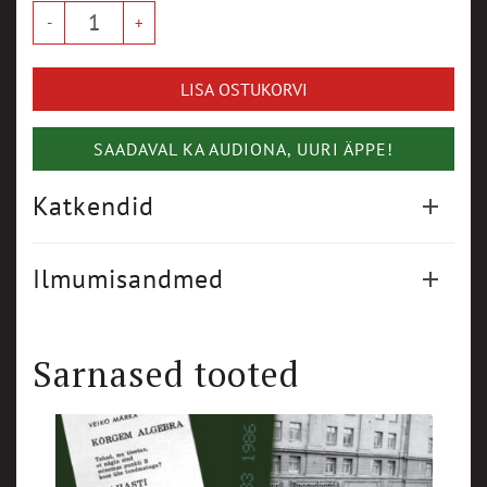
LISA OSTUKORVI
SAADAVAL KA AUDIONA, UURI ÄPPE!
Katkendid
Ilmumisandmed
Sarnased tooted