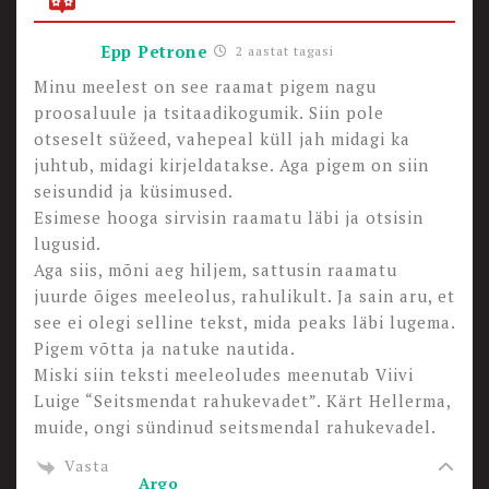
Epp Petrone
2 aastat tagasi
Minu meelest on see raamat pigem nagu
proosaluule ja tsitaadikogumik. Siin pole
otseselt süžeed, vahepeal küll jah midagi ka
juhtub, midagi kirjeldatakse. Aga pigem on siin
seisundid ja küsimused.
Esimese hooga sirvisin raamatu läbi ja otsisin
lugusid.
Aga siis, mõni aeg hiljem, sattusin raamatu
juurde õiges meeleolus, rahulikult. Ja sain aru, et
see ei olegi selline tekst, mida peaks läbi lugema.
Pigem võtta ja natuke nautida.
Miski siin teksti meeleoludes meenutab Viivi
Luige “Seitsmendat rahukevadet”. Kärt Hellerma,
muide, ongi sündinud seitsmendal rahukevadel.
Vasta
Argo