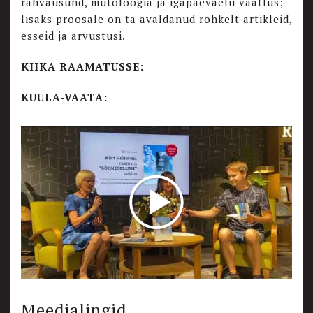
rahvausund, mütoloogia ja igapäevaelu vaatlus;
lisaks proosale on ta avaldanud rohkelt artikleid,
esseid ja arvustusi.
KIIKA RAAMATUSSE:
KUULA-VAATA:
Meedialingid