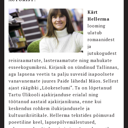
Kärt
Hellerma
looming
ulatub
romaanidest
ja
jutukogudest
reisiraamatute, lasteraamatute ning mahukate
esseekogumikeni. Kirjanik on sündinud Tallinnas,
aga lapsena veetis ta palju suvesid isapoolsete
vanavanemate juures Paide lähedal Mäos. Sellest
ajast räägibki „Lõokeselumi“. Ta on lõpetanud
Tartu Ülikooli ajakirjanduse erialal ning
töötanud aastaid ajakirjanikuna, enne kui
keskendus rohkem ilukirjandusele ja
kultuurikriitikale. Hellerma tekstides põimuvad
poeetiline keel, lapsepõlvemälestused,