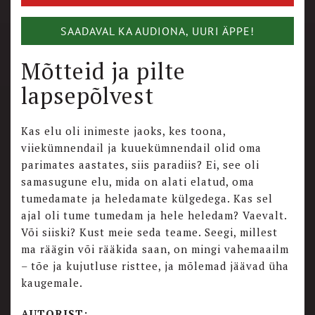
SAADAVAL KA AUDIONA, UURI ÄPPE!
Mõtteid ja pilte
lapsepõlvest
Kas elu oli inimeste jaoks, kes toona,
viiekümnendail ja kuuekümnendail olid oma
parimates aastates, siis paradiis? Ei, see oli
samasugune elu, mida on alati elatud, oma
tumedamate ja heledamate külgedega. Kas sel
ajal oli tume tumedam ja hele heledam? Vaevalt.
Või siiski? Kust meie seda teame. Seegi, millest
ma räägin või rääkida saan, on mingi vahemaailm
– tõe ja kujutluse risttee, ja mõlemad jäävad üha
kaugemale.
AUTORIST: