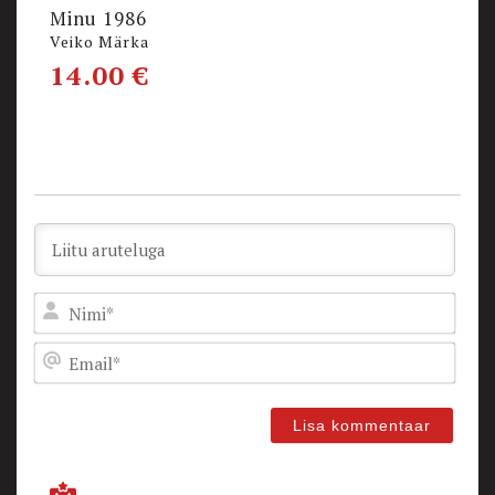
Minu 1986
L
Veiko Märka
V
14.00
€
Nam
Emai