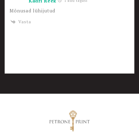
Kadri Reek
1 kuu tagasi
Mõnusad lühijutud
Vasta