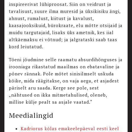
inspireerivat lühiproosat. Siin on veidrust ja
tavalisust, suure ilma muresid ja üksikisiku ängi,
ahnust, rumalust, kiitust ja kavalust,
kaasajooksikuid, bürokraate, elu mõtte otsijaid ja
muidu targutajaid, lisaks üks ametnik, kes iial
altkäemaksu ei võtnud; ja jalgrataski saab taas
kord leiutatud.
Tõeni jõudmine selle raamatu absurdihõnguses ja
irooniaga rikastatud maailmas on ebatavaline ja
põnev rännak. Pole mõtet sinisilmselt uskuda
kõike, mida räägitakse, on vaja aega, et asjadest
päriselt aru saada. Kerge see pole, sest
„nähtused on ikka mitmetahulised, oleneb,
millise külje pealt sa asjale vaatad.“
Meedialingid
Kadriorus kõlas emakeelepäeval eesti keel