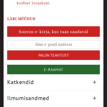
koidust loojakuni
LÄBI MÜÜDUD
Soovin e-kirja, kui taas saadaval
E-RAAMAT
Katkendid
Ilmumisandmed