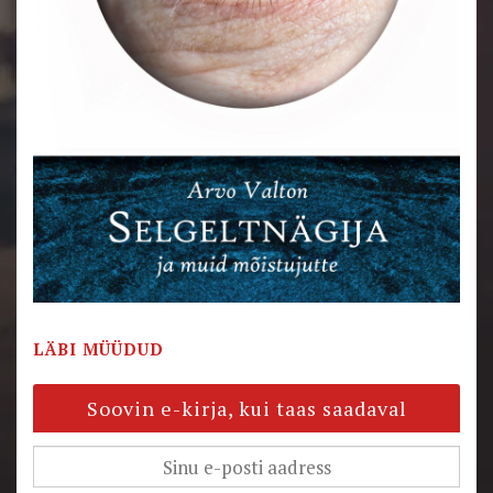
LÄBI MÜÜDUD
Soovin e-kirja, kui taas saadaval