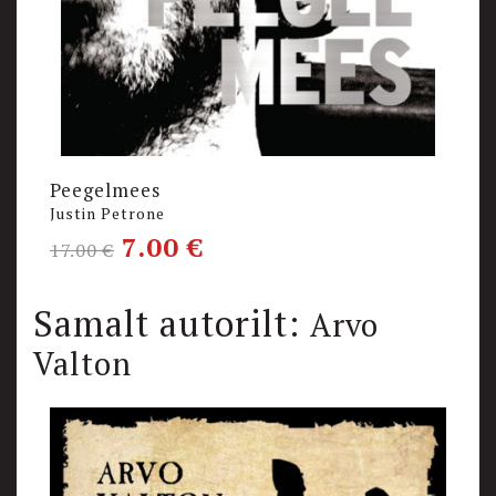
Peegelmees
L
Justin Petrone
E
7.00
€
17.00
€
1
Samalt autorilt:
Arvo
Valton