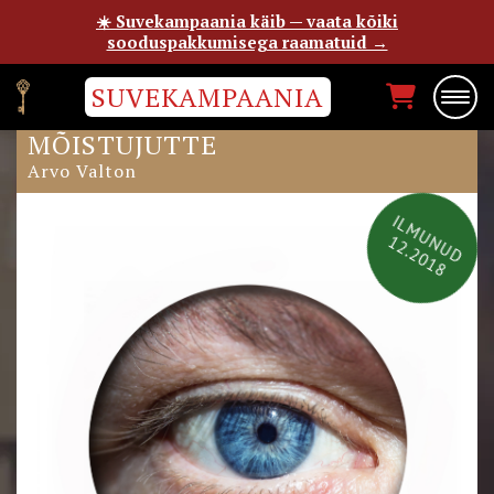
☀️ Suvekampaania käib — vaata kõiki
sooduspakkumisega raamatuid →
SUVEKAMPAANIA
SELGELTNÄGIJA JA MUID
MÕISTUJUTTE
Arvo Valton
ILMUNUD
12.2018