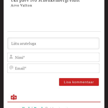
Üks päev Ivo Schenkenbergi elust
Arvo Valton
Nam
Emai