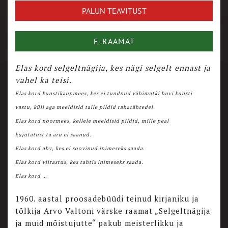
E-RAAMAT
Elas kord selgeltnägija, kes nägi selgelt ennast ja
vahel ka teisi.
Elas kord kunstikaupmees, kes ei tundnud vähimatki huvi kunsti
vastu, küll aga meeldisid talle pildid rahatähtedel.
Elas kord noormees, kellele meeldisid pildid, mille peal
kujutatust ta aru ei saanud.
Elas kord ahv, kes ei soovinud inimeseks saada.
Elas kord viirastus, kes tahtis inimeseks saada.
Elas kord …
1960. aastal proosadebüüdi teinud kirjaniku ja
tõlkija Arvo Valtoni värske raamat „Selgeltnägija
ja muid mõistujutte“ pakub meisterlikku ja