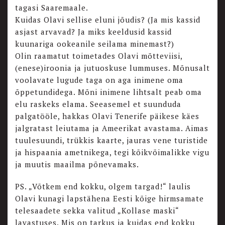
tagasi Saaremaale.
Kuidas Olavi sellise eluni jõudis? (Ja mis kassid
asjast arvavad? Ja miks keeldusid kassid
kuunariga ookeanile seilama minemast?)
Olin raamatut toimetades Olavi mõtteviisi,
(enese)iroonia ja jutuoskuse lummuses. Mõnusalt
voolavate lugude taga on aga inimene oma
õppetundidega. Mõni inimene lihtsalt peab oma
elu raskeks elama. Seeasemel et suunduda
palgatööle, hakkas Olavi Tenerife päikese käes
jalgratast leiutama ja Ameerikat avastama. Aimas
tuulesuundi, trükkis kaarte, jauras vene turistide
ja hispaania ametnikega, tegi kõikvõimalikke vigu
ja muutis maailma põnevamaks.
PS. „Võtkem end kokku, olgem targad!“ laulis
Olavi kunagi lapstähena Eesti kõige hirmsamate
telesaadete sekka valitud „Kollase maski“
lavastuses. Mis on tarkus ja kuidas end kokku