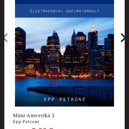
Minu Ameerika 2
K
Epp Petrone
A