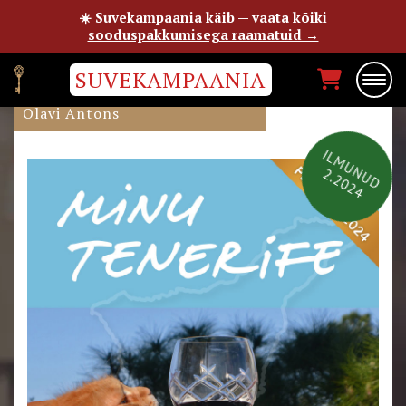
☀️ Suvekampaania käib — vaata kõiki
sooduspakkumisega raamatuid →
SUVEKAMPAANIA
MINU TENERIFE 2024
Olavi Antons
ILMUNUD
2.2024