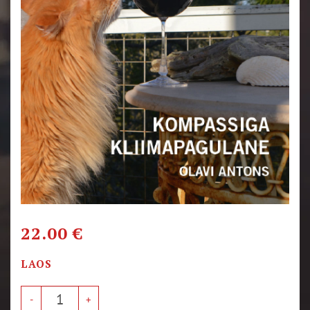
22.00
€
LAOS