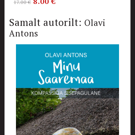
8.00
€
17.00
€
1
Samalt autorilt:
Olavi
Antons