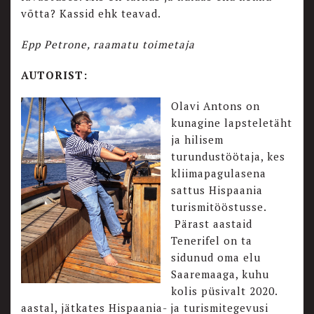
võtta? Kassid ehk teavad.
Epp Petrone, raamatu toimetaja
AUTORIST:
Olavi Antons on
kunagine lapsteletäht
ja hilisem
turundustöötaja, kes
kliimapagulasena
sattus Hispaania
turismitööstusse.
Pärast aastaid
Tenerifel on ta
sidunud oma elu
Saaremaaga, kuhu
kolis püsivalt 2020.
aastal, jätkates Hispaania- ja turismitegevusi