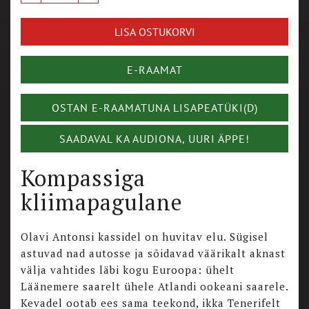
LISA OSTUKORVI
E-RAAMAT
OSTAN E-RAAMATUNA LISAPEATÜKI(D)
SAADAVAL KA AUDIONA, UURI ÄPPE!
Kompassiga
kliimapagulane
Olavi Antonsi kassidel on huvitav elu. Sügisel
astuvad nad autosse ja sõidavad väärikalt aknast
välja vahtides läbi kogu Euroopa: ühelt
Läänemere saarelt ühele Atlandi ookeani saarele.
Kevadel ootab ees sama teekond, ikka Tenerifelt