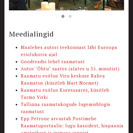
Meedialingid
Maalehes autori teekonnast läbi Euroopa
eriolukorra ajal
Goodreadsi lehel raamatust
Autor "Õhtu" saates (alates u 35. minutist)
Raamatu esitlus Viru keskuse Rahva
Raamatus (küsitleb Mart Normet)
Raamatu esitlus Kuressaares, küsitleb
Tarmo Virki
Tallinna raamatukogude lugemisblogis
raamatust
Epp Petrone arvustab Postimehe
Raamatuportaalis: lugu kassidest, hispaania
ametnikest ja inimese jonnist