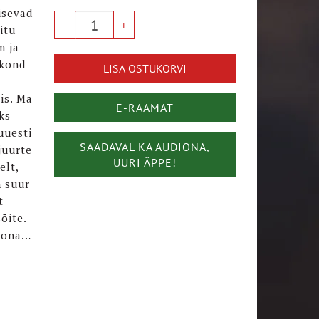
isevad
itu
m ja
ekond
LISA OSTUKORVI
is. Ma
E-RAAMAT
ks
uuesti
SAADAVAL KA AUDIONA,
juurte
UURI ÄPPE!
elt,
n suur
t
õite.
roona…