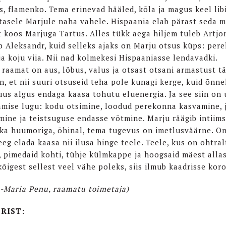
s, flamenko. Tema erinevad hääled, kõla ja magus keel lib
tasele Marjule naha vahele. Hispaania elab pärast seda m
t koos Marjuga Tartus. Alles tükk aega hiljem tuleb Artjo
b Aleksandr, kuid selleks ajaks on Marju otsus küps: per
ja koju viia. Nii nad kolmekesi Hispaaniasse lendavadki.
 raamat on aus, lõbus, valus ja otsast otsani armastust tä
an, et nii suuri otsuseid teha pole kunagi kerge, kuid õnne
uus algus endaga kaasa tohutu eluenergia. Ja see siin on 
amise lugu: kodu otsimine, loodud perekonna kasvamine, 
mine ja teistsuguse endasse võtmine. Marju räägib intiims
ka huumoriga, õhinal, tema tugevus on imetlusväärne. O
eeg elada kaasa nii ilusa hinge teele. Teele, kus on ohtral
, pimedaid kohti, tühje külmkappe ja hoogsaid mäest allas
 kõigest sellest veel vähe poleks, siis ilmub kaadrisse ko
-Maria Penu, raamatu toimetaja)
RIST: