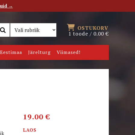
tuid →
RSS
Uudiskiri
OSTUKORV
1 toode /
0.00
€
Eestimaa
Järelturg
Viimased!
19.00
€
LAOS
ik