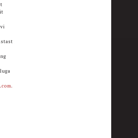
t
it
vi
astast
ing
oluga
.com.