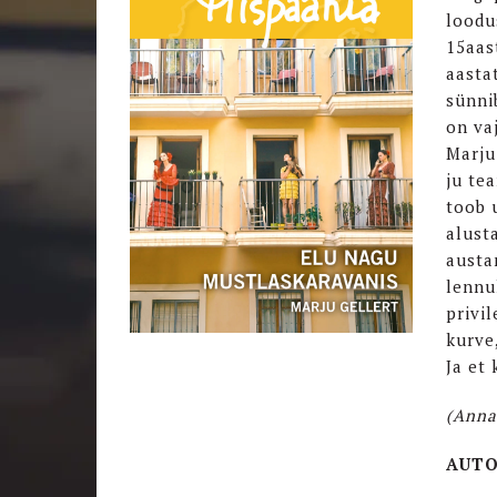
loodu
15aas
aasta
sünni
on va
Marju
ju te
toob 
alust
austa
lennu
privil
kurve
Ja et
(Anna
AUTO