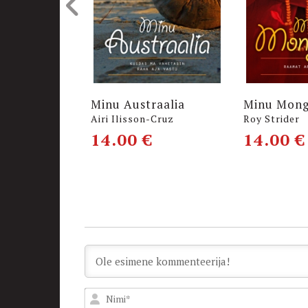
Minu Austraalia
Minu Mong
Airi Ilisson-Cruz
Roy Strider
14.00
€
14.00
€