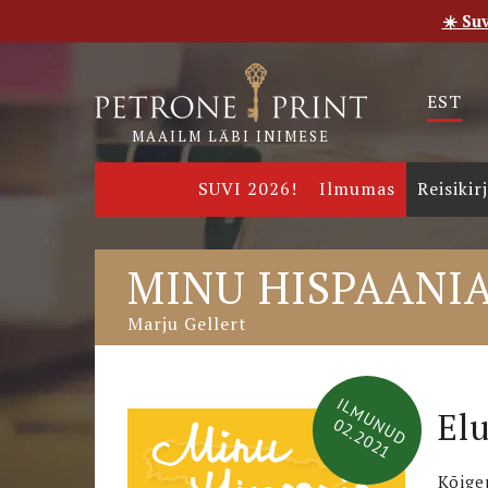
☀️ Su
Esileht
Pood
E-raamatud
Uudised
Meie
EST
MAAILM LÄBI INIMESE
SUVI 2026!
Ilmumas
Reisikir
MINU HISPAANIA
Marju Gellert
ILMUNUD
El
02.2021
Kõige