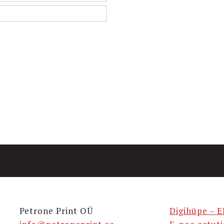
Email*
Petrone Print OÜ
Digihüpe – E