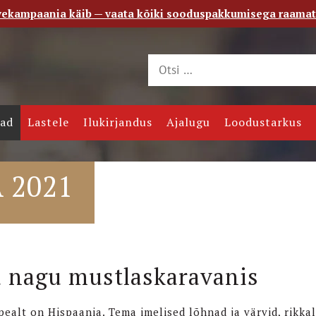
vekampaania käib — vaata kõiki sooduspakkumisega raama
 saade
Kontakt
jad
Lastele
Ilukirjandus
Ajalugu
Loodustarkus
 2021
u nagu mustlaskaravanis
pealt on Hispaania. Tema imelised lõhnad ja värvid, rikkal