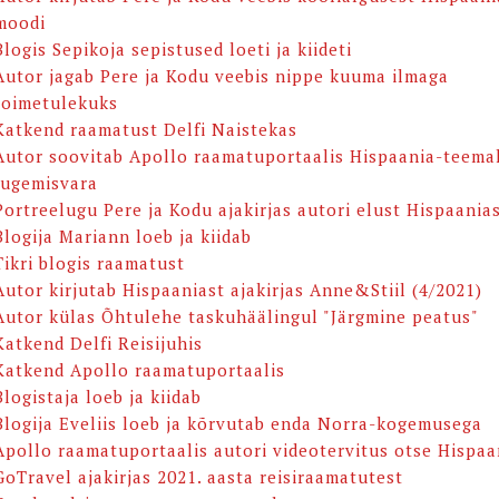
moodi
Blogis Sepikoja sepistused loeti ja kiideti
Autor jagab Pere ja Kodu veebis nippe kuuma ilmaga
toimetulekuks
Katkend raamatust Delfi Naistekas
Autor soovitab Apollo raamatuportaalis Hispaania-teemal
lugemisvara
Portreelugu Pere ja Kodu ajakirjas autori elust Hispaania
Blogija Mariann loeb ja kiidab
Tikri blogis raamatust
Autor kirjutab Hispaaniast ajakirjas Anne&Stiil (4/2021)
Autor külas Õhtulehe taskuhäälingul "Järgmine peatus"
Katkend Delfi Reisijuhis
Katkend Apollo raamatuportaalis
Blogistaja loeb ja kiidab
Blogija Eveliis loeb ja kõrvutab enda Norra-kogemusega
Apollo raamatuportaalis autori videotervitus otse Hispaa
GoTravel ajakirjas 2021. aasta reisiraamatutest