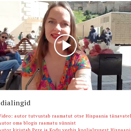
dialingid
Video: autor tutvustab raamatut otse Hispaania tänavate
Autor oma blogis raamatu sünnist
Autor kirjutab Pere ja Kodu veebis koolialgusest Hispaani