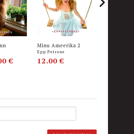
inn
Minu Ameerika 2
Minu Mosk
Epp Petrone
Manona Paris
00
€
12.00
€
8.
11.00
€