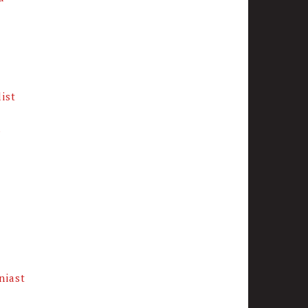
ist
s
niast