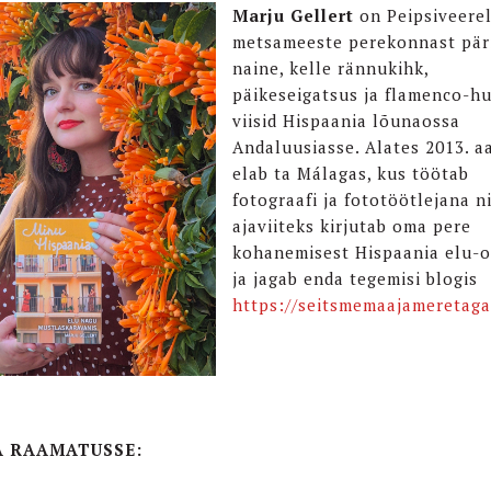
Marju Gellert
on Peipsiveerel
metsameeste perekonnast pär
naine, kelle rännukihk,
päikeseigatsus ja flamenco-hu
viisid Hispaania lõunaossa
Andaluusiasse. Alates 2013. a
elab ta Málagas, kus töötab
fotograafi ja fototöötlejana n
ajaviiteks kirjutab oma pere
kohanemisest Hispaania elu-
ja jagab enda tegemisi blogis
https://seitsmemaajameretaga
A RAAMATUSSE: