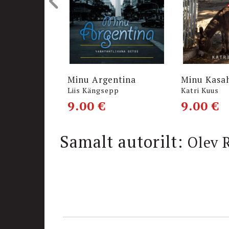
Minu Argentina
Minu Kasa
Liis Kängsepp
Katri Kuus
9.00
€
9.00
€
Samalt autorilt:
Olev 