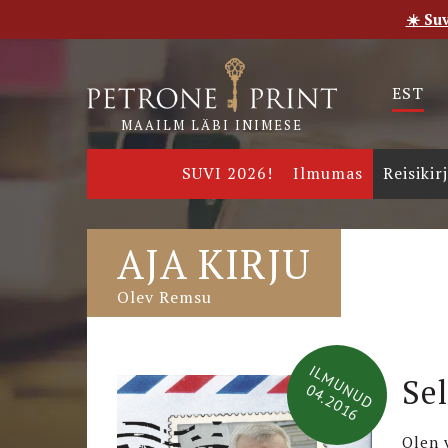
☀️ Su
Esileht
Pood
E-raamatud
Uudised
Meie
EST
MAAILM LÄBI INIMESE
SUVI 2026!
Ilmumas
Reisikir
AJA KIRJU
Olev Remsu
ILMUNUD
Sel
04.2016
Olen 