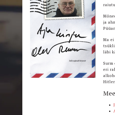
raiut
Mõned
ja ah
Püüan
Ma ei
tsükli
läbi k
Surm 
eri r
alkoh
Hitler
Mee