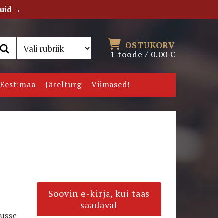
tuid →
RSS
Uudiskiri
OSTUKORV
1 toode /
0.00
€
Eestimaa
Järelturg
Viimased!
Soovin e-kirja, kui taas
saadaval
tusse