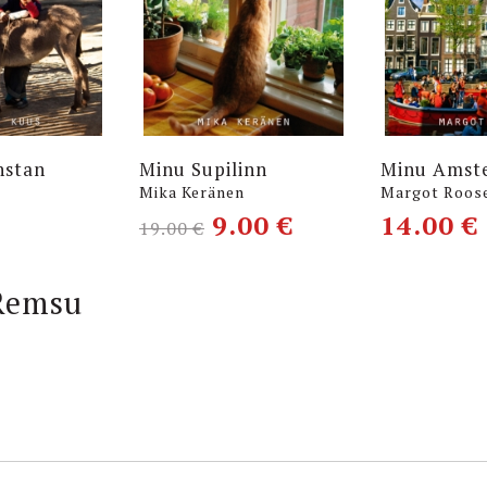
hstan
Minu Supilinn
Minu Amst
Mika Keränen
Margot Roos
9.00
€
14.00
€
19.00
€
Remsu