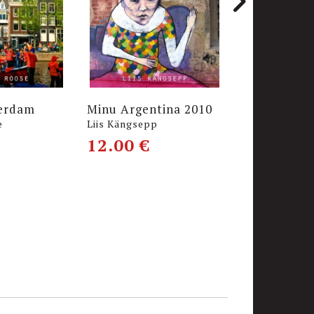
erdam
Minu Argentina 2010
Minu Mold
e
Liis Kängsepp
Marje Aksli
12.00
€
9.00
€