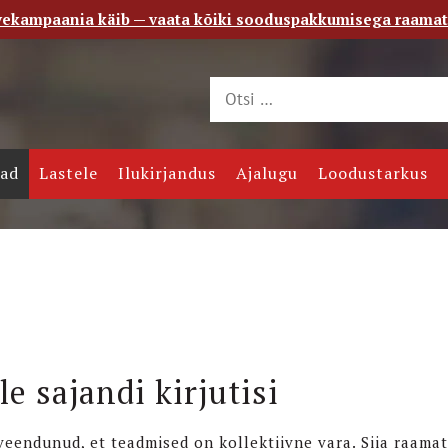
vekampaania käib — vaata kõiki sooduspakkumisega raama
 saade
Kontakt
jad
Lastele
Ilukirjandus
Ajalugu
Loodustarkus
le sajandi kirjutisi
veendunud, et teadmised on kollektiivne vara. Siia raama