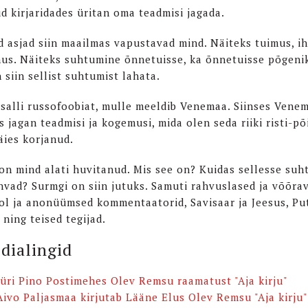
ud kirjaridades üritan oma teadmisi jagada.
 asjad siin maailmas vapustavad mind. Näiteks tuimus, i
nus. Näiteks suhtumine õnnetuisse, ka õnnetuisse põgeni
 siin sellist suhtumist lahata.
 salli russofoobiat, mulle meeldib Venemaa. Siinses Vene
s jagan teadmisi ja kogemusi, mida olen seda riiki risti-põ
äies korjanud.
on mind alati huvitanud. Mis see on? Kuidas sellesse suh
ahvad? Surmgi on siin jutuks. Samuti rahvuslased ja võõrav
ol ja anonüümsed kommentaatorid, Savisaar ja Jeesus, Put
 ning teised tegijad.
dialingid
Jüri Pino Postimehes Olev Remsu raamatust "Aja kirju"
Aivo Paljasmaa kirjutab Lääne Elus Olev Remsu "Aja kirju"