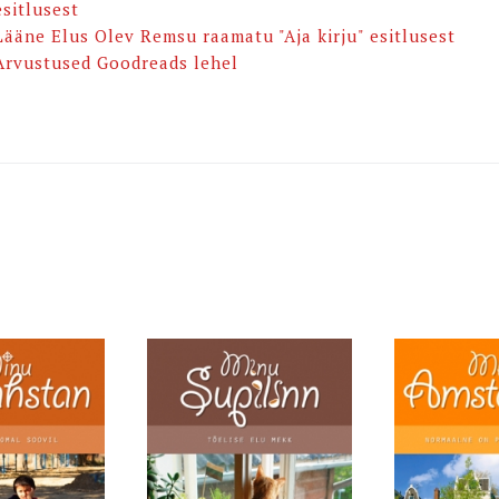
esitlusest
Lääne Elus Olev Remsu raamatu "Aja kirju" esitlusest
Arvustused Goodreads lehel