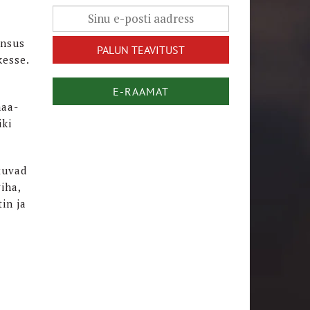
hnsus
kesse.
E-RAAMAT
maa-
iki
tuvad
iha,
in ja