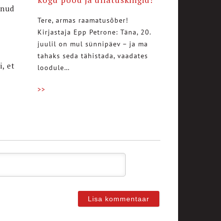
inud
Tere, armas raamatusõber!
Kirjastaja Epp Petrone: Täna, 20.
juulil on mul sünnipäev – ja ma
tahaks seda tähistada, vaadates
, et
loodule…
>>