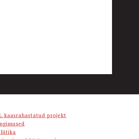
L kaasrahastatud projekt
ingimused
liitika