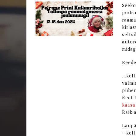
Seeko
jooks
raama
kirja
seltsi
autor
midagi
Reede
…kell
valmi
pühen
Reet 
kaasa
Raik 
Laupä
– kell