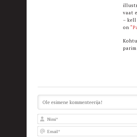
illus
vaat 
– kell
on
“P
Kohtu
parim