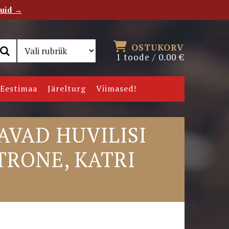
tuid →
RSS
Uudiskiri
OSTUKORV
1 toode /
0.00
€
Eestimaa
Järelturg
Viimased!
VAD HUVILISI
TRONE, KATRI