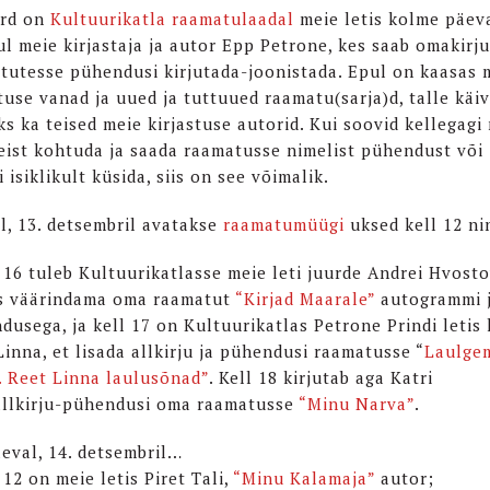
rd on
Kultuurikatla raamatulaadal
meie letis kolme päev
ul meie kirjastaja ja autor Epp Petrone, kes saab omakirj
tutesse pühendusi kirjutada-joonistada. Epul on kaasas 
stuse vanad ja uued ja tuttuued raamatu(sarja)d, talle käi
ks ka teised meie kirjastuse autorid. Kui soovid kellegagi
eist kohtuda ja saada raamatusse nimelist pühendust või
 isiklikult küsida, siis on see võimalik.
l, 13. detsembril avatakse
raamatumüügi
uksed kell 12 n
 16 tuleb Kultuurikatlasse meie leti juurde Andrei Hvosto
s väärindama oma raamatut
“Kirjad Maarale”
autogrammi 
dusega, ja kell 17 on Kultuurikatlas Petrone Prindi letis
Linna, et lisada allkirju ja pühendusi raamatusse “
Laulge
. Reet Linna laulusõnad”
. Kell 18 kirjutab aga Katri
allkirju-pühendusi oma raamatusse
“Minu Narva”
.
eval, 14. detsembril…
 12 on meie letis Piret Tali,
“Minu Kalamaja”
autor;