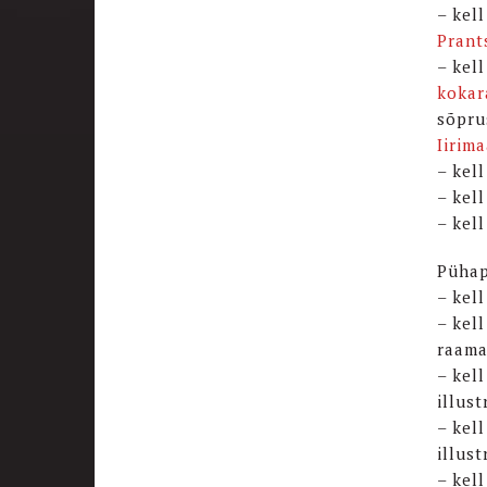
– kel
Prant
– kel
kokar
sõpru
Iirima
– kel
– kel
– kel
Pühap
– kell
– kel
raam
– kel
illus
– kel
illus
– kell