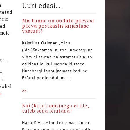
Uuri edasi...
a
utatud
meie
Mis tunne on oodata päevast
päeva postkastis kirjastuse
vad
vastust?
 meie
Kristiina Oelsner, „Minu
(Ida-)Saksamaa“ autor Lumesegune
vihm piitsutab halastamatult auto
ing…
esiklaasile, kui mööda kiirteed
Nürnbergi lennujaamast koduse
v,
Erfurti poole sõidame….
ja
 kohal
>>
m
Kui (kirjutamis)aega ei ole,
tuleb seda leiutada!
Hana Kivi, „Minu Lottemaa“ autor
Raamatu sünd ei erine kuigi palju