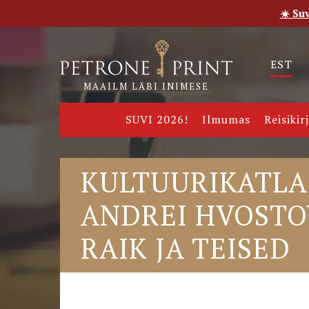
☀️ Su
Esileht
Pood
E-raamatud
Uudised
Meie
EST
MAAILM LÄBI INIMESE
SUVI 2026!
Ilmumas
Reisikir
KULTUURIKATLA
ANDREI HVOSTOV
RAIK JA TEISED