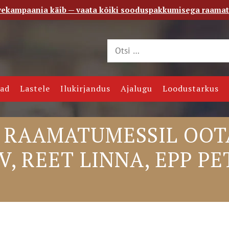
vekampaania käib — vaata kõiki sooduspakkumisega raama
 saade
Kontakt
jad
Lastele
Ilukirjandus
Ajalugu
Loodustarkus
 RAAMATUMESSIL OOTA
, REET LINNA, EPP PE