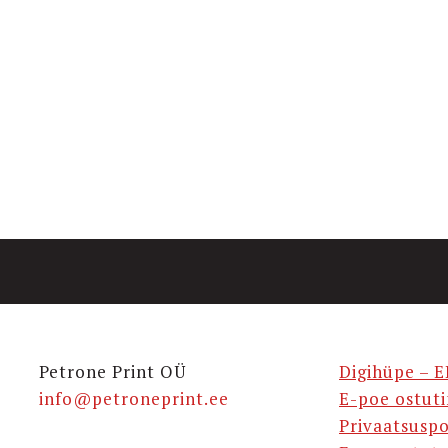
Petrone Print OÜ
Digihüpe – E
info@petroneprint.ee
E-poe ostut
Privaatsuspo