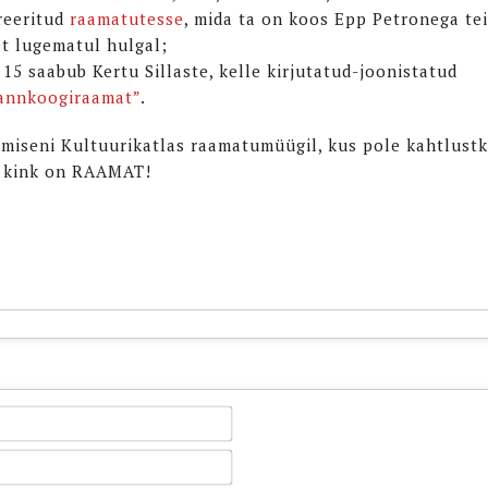
treeritud
raamatutesse
, mida ta on koos Epp Petronega te
et lugematul hulgal;
 15 saabub Kertu Sillaste, kelle kirjutatud-joonistatud
annkoogiraamat”
.
miseni Kultuurikatlas raamatumüügil, kus pole kahtlustki
 kink on RAAMAT!
Name*
Email*