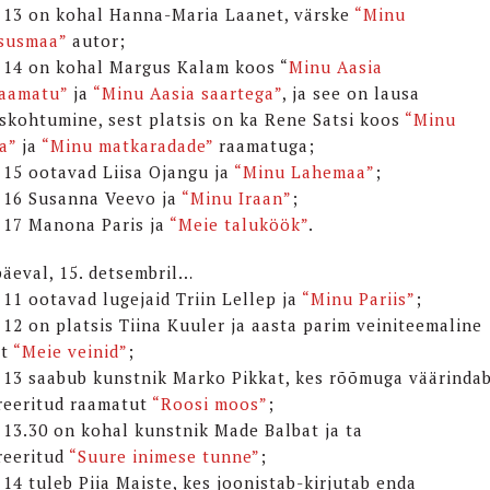
l 13 on kohal Hanna-Maria Laanet, värske
“Minu
susmaa”
autor;
l 14 on kohal Margus Kalam koos “
Minu Aasia
aamatu”
ja
“Minu Aasia saartega”
, ja see on lausa
skohtumine, sest platsis on ka Rene Satsi koos
“Minu
a”
ja
“Minu matkaradade”
raamatuga;
l 15 ootavad Liisa Ojangu ja
“Minu Lahemaa”
;
l 16 Susanna Veevo ja
“Minu Iraan”
;
l 17 Manona Paris ja
“Meie taluköök”
.
äeval, 15. detsembril…
 11 ootavad lugejaid Triin Lellep ja
“Minu Pariis”
;
l 12 on platsis Tiina Kuuler ja aasta parim veiniteemaline
at
“Meie veinid”
;
l 13 saabub kunstnik Marko Pikkat, kes rõõmuga väärinda
treeritud raamatut
“Roosi moos”
;
l 13.30 on kohal kunstnik Made Balbat ja ta
treeritud
“Suure inimese tunne”
;
 14 tuleb Piia Maiste, kes joonistab-kirjutab enda