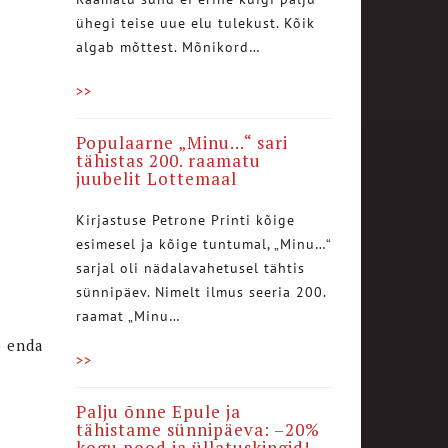
ühegi teise uue elu tulekust. Kõik
algab mõttest. Mõnikord…
>>
Populaarne „Minu…“ sari
tähistas 200. raamatu
juubelit Lottemaal
Kirjastuse Petrone Printi kõige
esimesel ja kõige tuntumal, „Minu…“
sarjal oli nädalavahetusel tähtis
sünnipäev. Nimelt ilmus seeria 200.
raamat „Minu…
b enda
>>
Palju õnne Epule ja
tähistame sünnipäeva: –20%
kogu pood ja üllatuskingid!