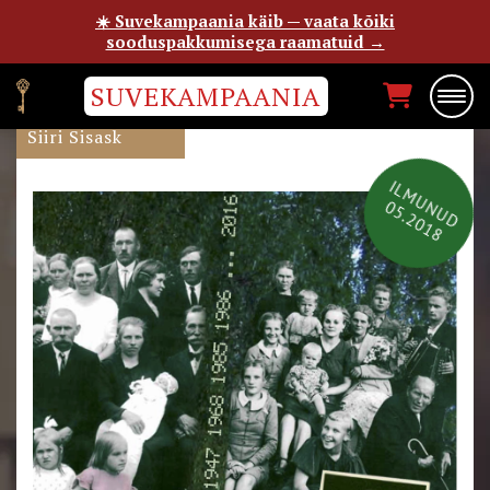
☀️ Suvekampaania käib — vaata kõiki
sooduspakkumisega raamatuid →
SUVEKAMPAANIA
HÄSTIJÄTT
Siiri Sisask
ILMUNUD
05.2018