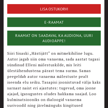
LISA OSTUKORVI
E-RAAMAT
RAAMAT ON SAADAVAL KA AUDIONA, UURI
AUDIOÄPPE!
Siiri Sisaski „Hästijätt“ on mitmekihiline lugu.
Autor jagab siin oma vanaema, sada aastat tagasi
sündinud Elleni mälestuskilde, mis leiti
ülestähendustena pärast tema surma. Samas
peegeldab autor vanaema mälestuste pealt
iseenda elu seiku. Tasapisi joonistuvad välja kaks
sarnast naist eri ajastutes: tugevad, oma joone
ajajad, igasugustes oludes hakkama saajad. Loo
kulminatsiooniks on dialoogid vanaema
surivoodil ning järelmänguks kingitused