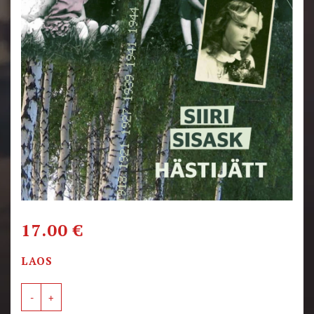
17.00
€
LAOS