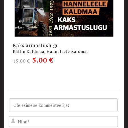
Kaks armastuslugu
P
Kätlin Kaldmaa, Hanneleele Kaldmaa
K
5.00
€
15.00
€
Nam