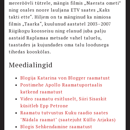
mereröövli tütrele, mängis filmis „Naerata ometi”
ning osales noore lauljana ETV saates „Kaks
takti ette“. Hiljem on ta mänginud ka nimiosa
filmis „Taarka“, kuulunud aastatel 2003–2007
Riigikogu koosseisu ning elanud juba palju
aastaid Raplamaa metsade vahel taluelu,
taastades ja kujundades oma talu loodusega
tihedas kooskõlas.
Meedialingid
Blogija Katarina von Blogger raamatust
Postimehe Apollo Raamatuportaalis
katkend raamatust
Video raamatu esitluselt, Siiri Sisaskit
küsitleb Epp Petrone
Raamatu tutvustus Kuku raadio saates
"Nädala raamat" (saatejuht Küllo Arjakas)
Blogis Sehkendamine raamatust