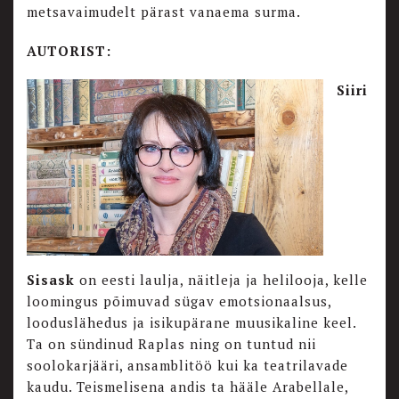
metsavaimudelt pärast vanaema surma.
AUTORIST:
Siiri
Sisask
on eesti laulja, näitleja ja helilooja, kelle
loomingus põimuvad sügav emotsionaalsus,
looduslähedus ja isikupärane muusikaline keel.
Ta on sündinud Raplas ning on tuntud nii
soolokarjääri, ansamblitöö kui ka teatrilavade
kaudu. Teismelisena andis ta hääle Arabellale,