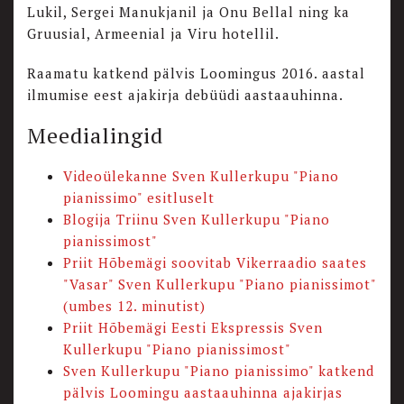
Lukil, Sergei Manukjanil ja Onu Bellal ning ka
Gruusial, Armeenial ja Viru hotellil.
Raamatu katkend pälvis Loomingus 2016. aastal
ilmumise eest ajakirja debüüdi aastaauhinna.
Meedialingid
Videoülekanne Sven Kullerkupu "Piano
pianissimo" esitluselt
Blogija Triinu Sven Kullerkupu "Piano
pianissimost"
Priit Hõbemägi soovitab Vikerraadio saates
"Vasar" Sven Kullerkupu "Piano pianissimot"
(umbes 12. minutist)
Priit Hõbemägi Eesti Ekspressis Sven
Kullerkupu "Piano pianissimost"
Sven Kullerkupu "Piano pianissimo" katkend
pälvis Loomingu aastaauhinna ajakirjas