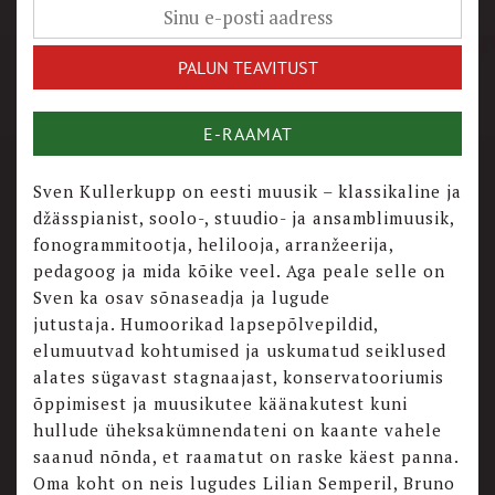
E-RAAMAT
Sven Kullerkupp on eesti muusik – klassikaline ja
džässpianist, soolo-, stuudio- ja ansamblimuusik,
fonogrammitootja, helilooja, arranžeerija,
pedagoog ja mida kõike veel. Aga peale selle on
Sven ka osav sõnaseadja ja lugude
jutustaja. Humoorikad lapsepõlvepildid,
elumuutvad kohtumised ja uskumatud seiklused
alates sügavast stagnaajast, konservatooriumis
õppimisest ja muusikutee käänakutest kuni
hullude üheksakümnendateni on kaante vahele
saanud nõnda, et raamatut on raske käest panna.
Oma koht on neis lugudes Lilian Semperil, Bruno