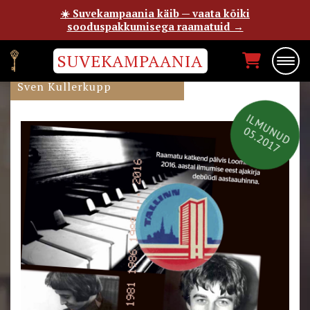
☀️ Suvekampaania käib — vaata kõiki
sooduspakkumisega raamatuid →
SUVEKAMPAANIA
PIANO PIANISSIMO
Sven Kullerkupp
ILMUNUD
05.2017