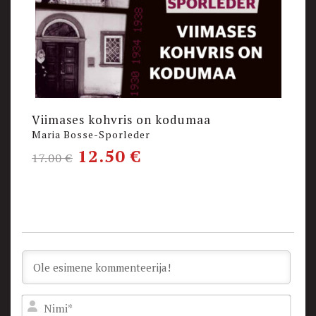
Viimases kohvris on kodumaa
K
Maria Bosse-Sporleder
E
12.50
€
17.00
€
1
Nam