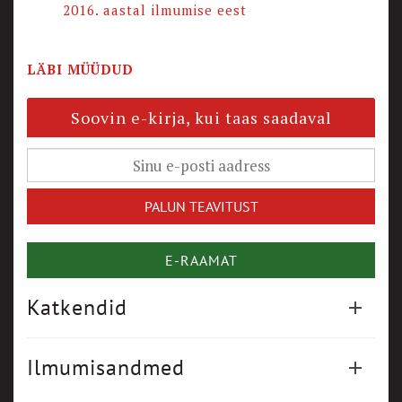
2016. aastal ilmumise eest
LÄBI MÜÜDUD
Soovin e-kirja, kui taas saadaval
E-RAAMAT
Katkendid
Ilmumisandmed