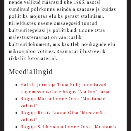
nende valikud määrasid ühe 1965. aastal
sündinud põlvkonna esindaja saatuse ja kuidas
poliitika mõjutas elu ka pärast stalinismi.
Kirjeldustes näeme omaaegseid tuntud
kultuuritegelasi ja poliitikuid. Loone Otsa
mälestusteraamat on väärtuslik
kultuuridokument, mis käsitleb nõukogude elu
mikroajaloo võtmes. Raamatut illustreerib
rikkalik fotomaterjal.
Meedialingid
Halliki Jürma ja Tiina Sulg soovitavad
Lugemissoovituse blogis "Aja loo" sarja
Blogija Marca Loone Otsa "Mustamäe
valsist"
Blogija Ritsik Loone Otsa "Mustamäe
valsist"
Blogija Sehkendaja Loone Otsa „Mustamäe