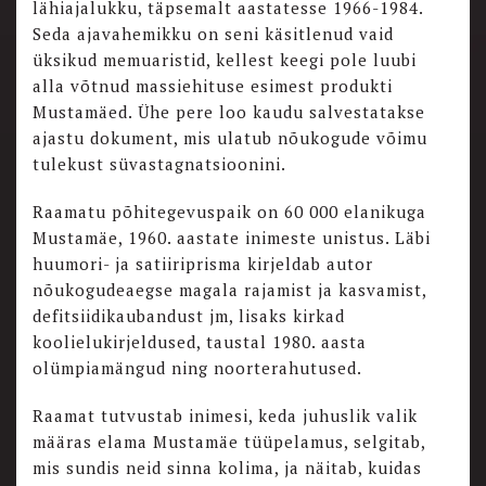
lähiajalukku, täpsemalt aastatesse 1966-1984.
Seda ajavahemikku on seni käsitlenud vaid
üksikud memuaristid, kellest keegi pole luubi
alla võtnud massiehituse esimest produkti
Mustamäed. Ühe pere loo kaudu salvestatakse
ajastu dokument, mis ulatub nõukogude võimu
tulekust süvastagnatsioonini.
Raamatu põhitegevuspaik on 60 000 elanikuga
Mustamäe, 1960. aastate inimeste unistus. Läbi
huumori- ja satiiriprisma kirjeldab autor
nõukogudeaegse magala rajamist ja kasvamist,
defitsiidikaubandust jm, lisaks kirkad
koolielukirjeldused, taustal 1980. aasta
olümpiamängud ning noorterahutused.
Raamat tutvustab inimesi, keda juhuslik valik
määras elama Mustamäe tüüpelamus, selgitab,
mis sundis neid sinna kolima, ja näitab, kuidas