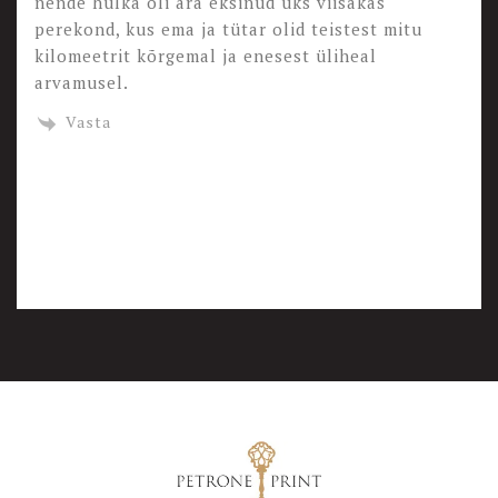
nende hulka oli ära eksinud üks viisakas
perekond, kus ema ja tütar olid teistest mitu
kilomeetrit kõrgemal ja enesest üliheal
arvamusel.
Vasta