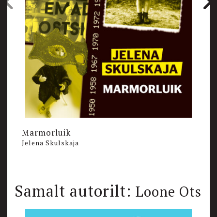
Marmorluik
S
Jelena Skulskaja
A
Samalt autorilt:
Loone Ots