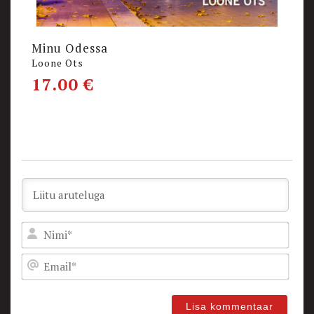
Minu Odessa
K
Loone Ots
L
17.00
€
1
Nam
Emai