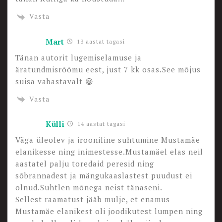
Vasta
Mart
13 aastat tagasi
Tänan autorit lugemiselamuse ja
äratundmisrõõmu eest, just 7 kk osas.See mõjus
suisa vabastavalt 😀
Vasta
Külli
14 aastat tagasi
Väga üleolev ja irooniline suhtumine Mustamäe
elanikesse ning inimestesse.Mustamäel elas neil
aastatel palju toredaid peresid ning
sõbrannadest ja mängukaaslastest puudust ei
olnud.Suhtlen mõnega neist tänaseni.
Sellest raamatust jääb mulje, et enamus
Mustamäe elanikest oli joodikutest lumpen ning