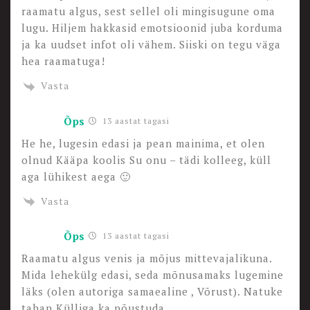
raamatu algus, sest sellel oli mingisugune oma
lugu. Hiljem hakkasid emotsioonid juba korduma
ja ka uudset infot oli vähem. Siiski on tegu väga
hea raamatuga!
Vasta
Õps
13 aastat tagasi
He he, lugesin edasi ja pean mainima, et olen
olnud Kääpa koolis Su onu – tädi kolleeg, küll
aga lühikest aega 🙂
Vasta
Õps
13 aastat tagasi
Raamatu algus venis ja mõjus mittevajalikuna.
Mida lehekülg edasi, seda mõnusamaks lugemine
läks (olen autoriga samaealine , Võrust). Natuke
tahan Külliga ka nõustuda…