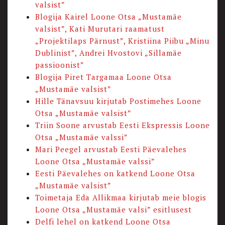
valsist”
Blogija Kairel Loone Otsa „Mustamäe
valsist”, Kati Murutari raamatust
„Projektilaps Pärnust”, Kristiina Piibu „Minu
Dublinist”, Andrei Hvostovi „Sillamäe
passioonist”
Blogija Piret Targamaa Loone Otsa
„Mustamäe valsist”
Hille Tänavsuu kirjutab Postimehes Loone
Otsa „Mustamäe valsist”
Triin Soone arvustab Eesti Ekspressis Loone
Otsa „Mustamäe valssi”
Mari Peegel arvustab Eesti Päevalehes
Loone Otsa „Mustamäe valssi”
Eesti Päevalehes on katkend Loone Otsa
„Mustamäe valsist”
Toimetaja Eda Allikmaa kirjutab meie blogis
Loone Otsa „Mustamäe valsi” esitlusest
Delfi lehel on katkend Loone Otsa