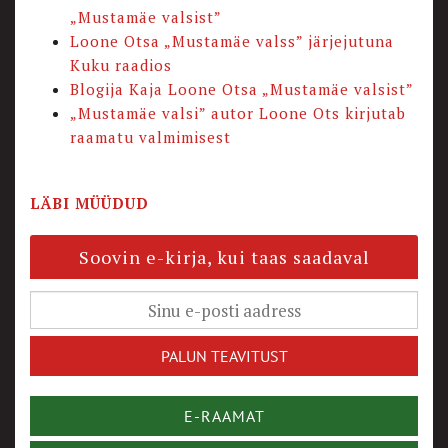
„Mustamäe valsist”
Loone Otsa „Mustamäe valss” järjejutuna
Kuku raadios
Blogija Kaja Loone Otsa „Mustamäe valsist”
„Mustamäe valsi” autor Loone Ots kirjutab
raamatu valmimisest
LÄBI MÜÜDUD
Soovin e-kirja, kui taas saadaval
E-RAAMAT