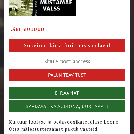
LÄBI MÜÜDUD
Soovin e-kirja, kui taas saadaval
E-RAAMAT
SAADAVAL KA AUDIONA, UURI ÄPPE!
Kultuuriloolase ja pedagoogikateadlase Loone
Otsa mälestusteraamat pakub vaateid