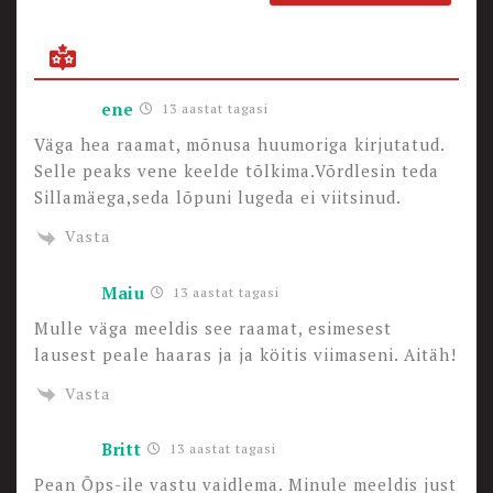
ene
13 aastat tagasi
Väga hea raamat, mõnusa huumoriga kirjutatud.
Selle peaks vene keelde tõlkima.Võrdlesin teda
Sillamäega,seda lõpuni lugeda ei viitsinud.
Vasta
Maiu
13 aastat tagasi
Mulle väga meeldis see raamat, esimesest
lausest peale haaras ja ja köitis viimaseni. Aitäh!
Vasta
Britt
13 aastat tagasi
Pean Õps-ile vastu vaidlema. Minule meeldis just