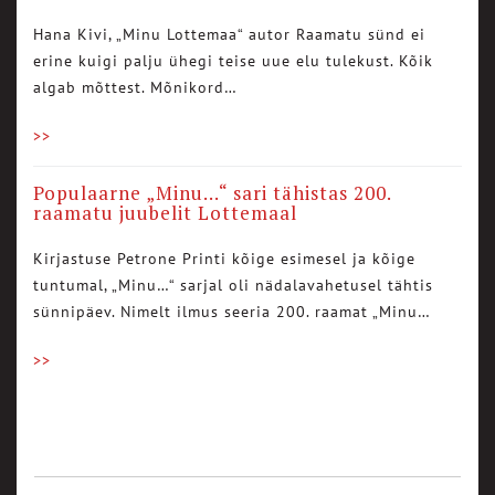
Hana Kivi, „Minu Lottemaa“ autor Raamatu sünd ei
erine kuigi palju ühegi teise uue elu tulekust. Kõik
algab mõttest. Mõnikord…
>>
Populaarne „Minu…“ sari tähistas 200.
raamatu juubelit Lottemaal
Kirjastuse Petrone Printi kõige esimesel ja kõige
tuntumal, „Minu…“ sarjal oli nädalavahetusel tähtis
sünnipäev. Nimelt ilmus seeria 200. raamat „Minu…
>>