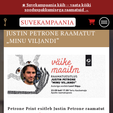
☀️ Suvekampaania käib — vaata kõiki
sooduspakkumisega raamatuid →
SUVEKAMPAANIA
PETRONE PRINT ESITLEB
JUSTIN PETRONE RAAMATUT
„MINU VILJANDI“
Petrone Print esitleb Justin Petrone raamatut