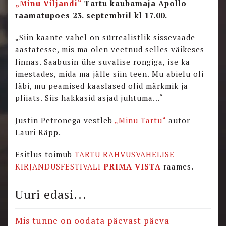
„Minu Viljandi“
Tartu kaubamaja Apollo
raamatupoes
23. septembril kl 17.00.
„Siin kaante vahel on sürrealistlik sissevaade
aastatesse, mis ma olen veetnud selles väikeses
linnas. Saabusin ühe suvalise rongiga, ise ka
imestades, mida ma jälle siin teen. Mu abielu oli
läbi, mu peamised kaaslased olid märkmik ja
pliiats. Siis hakkasid asjad juhtuma…“
Justin Petronega vestleb
„Minu Tartu“
autor
Lauri Räpp.
Esitlus toimub
TARTU RAHVUSVAHELISE
KIRJANDUSFESTIVALI
PRIMA VISTA
raames.
Uuri edasi...
Mis tunne on oodata päevast päeva