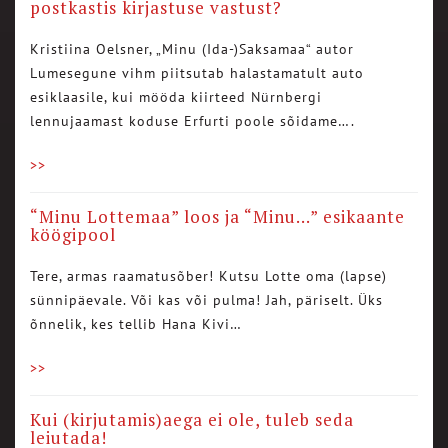
postkastis kirjastuse vastust?
Kristiina Oelsner, „Minu (Ida-)Saksamaa“ autor
Lumesegune vihm piitsutab halastamatult auto
esiklaasile, kui mööda kiirteed Nürnbergi
lennujaamast koduse Erfurti poole sõidame….
>>
“Minu Lottemaa” loos ja “Minu…” esikaante
köögipool
Tere, armas raamatusõber! Kutsu Lotte oma (lapse)
sünnipäevale. Või kas või pulma! Jah, päriselt. Üks
õnnelik, kes tellib Hana Kivi…
>>
Kui (kirjutamis)aega ei ole, tuleb seda
leiutada!