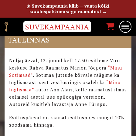
☀️ Suvekampaania käib — vaata kõiki
sooduspakkumisega raamatuid →
SUVEKAMPAANIA
“MINU ŠOTIMAA” ESITLUS
TALLINNAS
Neljapäeval, 13. juunil kell 17.30 esitleme Viru
keskuse Rahva Raamatus Marion Jõepera
“Minu
Šotimaad”
. Šotimaa juttude kõrvale räägime ka
Inglismaast, sest vestlusringis osaleb ka
“Minu
Inglismaa”
autor Ann Alari, kelle raamatust ilmus
eelmisel aastal uue epiloogiga versioon.
Autoreid küsitleb lavastaja Anne Türnpu.
Esitluspäeval on raamat esitluspoes müügil 10%
soodsama hinnaga.