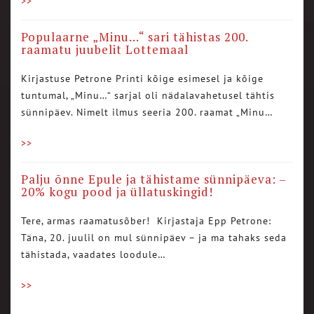
>>
Populaarne „Minu…“ sari tähistas 200.
raamatu juubelit Lottemaal
Kirjastuse Petrone Printi kõige esimesel ja kõige
tuntumal, „Minu…“ sarjal oli nädalavahetusel tähtis
sünnipäev. Nimelt ilmus seeria 200. raamat „Minu…
>>
Palju õnne Epule ja tähistame sünnipäeva: –
20% kogu pood ja üllatuskingid!
Tere, armas raamatusõber! Kirjastaja Epp Petrone:
Täna, 20. juulil on mul sünnipäev – ja ma tahaks seda
tähistada, vaadates loodule…
>>