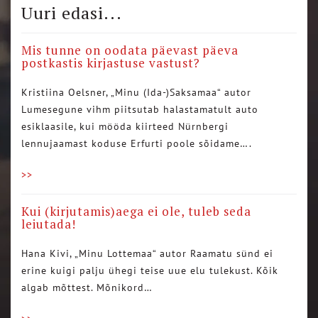
Uuri edasi...
Mis tunne on oodata päevast päeva
postkastis kirjastuse vastust?
Kristiina Oelsner, „Minu (Ida-)Saksamaa“ autor
Lumesegune vihm piitsutab halastamatult auto
esiklaasile, kui mööda kiirteed Nürnbergi
lennujaamast koduse Erfurti poole sõidame….
>>
Kui (kirjutamis)aega ei ole, tuleb seda
leiutada!
Hana Kivi, „Minu Lottemaa“ autor Raamatu sünd ei
erine kuigi palju ühegi teise uue elu tulekust. Kõik
algab mõttest. Mõnikord…