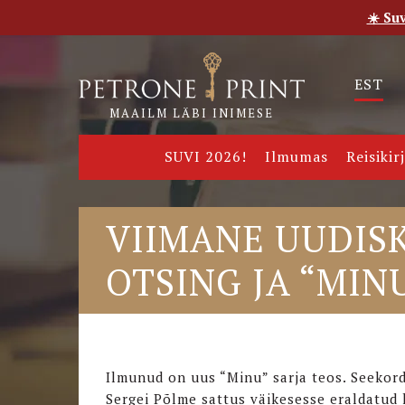
☀️ Su
Esileht
Pood
E-raamatud
Uudised
Meie
EST
MAAILM LÄBI INIMESE
SUVI 2026!
Ilmumas
Reisikir
VIIMANE UUDISK
OTSING JA “MIN
Ilmunud on uus “Minu” sarja teos. Seekord
Sergei Põlme sattus väikesesse eraldatud