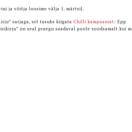
ni ja võitja loosime välja 1. märtsil.
rju” sarjaga, sel tasuks kiigata
Chilli kampaaniat
: Epp
eisikirju” on seal praegu saadaval poole soodsamalt kui m