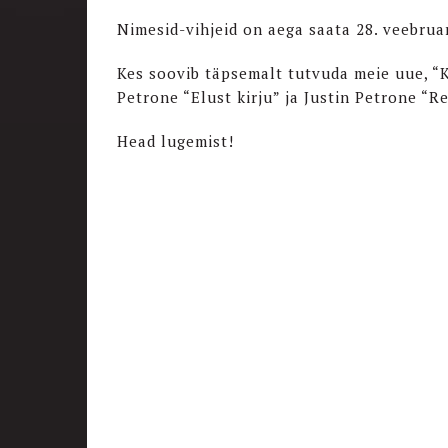
Nimesid-vihjeid on aega saata 28. veebruari
Kes soovib täpsemalt tutvuda meie uue, “Ki
Petrone “Elust kirju” ja Justin Petrone “R
Head lugemist!