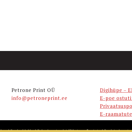
Petrone Print OÜ
Digihüpe – E
info@petroneprint.ee
E-poe ostut
Privaatsuspo
E-raamatute
takse küpsiseid. Veebilehe kasutamist jätkates nõustute küpsiste kasuta