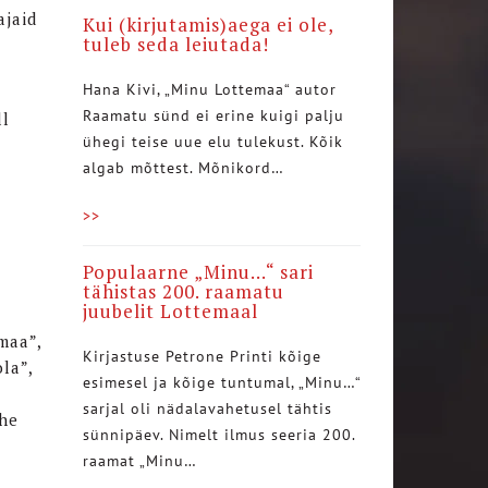
ajaid
Kui (kirjutamis)aega ei ole,
tuleb seda leiutada!
Hana Kivi, „Minu Lottemaa“ autor
Raamatu sünd ei erine kuigi palju
ll
ühegi teise uue elu tulekust. Kõik
algab mõttest. Mõnikord…
>>
Populaarne „Minu…“ sari
tähistas 200. raamatu
juubelit Lottemaal
maa”,
Kirjastuse Petrone Printi kõige
la”,
esimesel ja kõige tuntumal, „Minu…“
sarjal oli nädalavahetusel tähtis
ühe
sünnipäev. Nimelt ilmus seeria 200.
raamat „Minu…