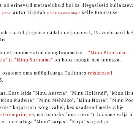
s nii erinevaid metsaelukaid kui ka illegaalseid kullakaev
autor kirjutab
selle Prantsuse
älgedes”
meie kirjastuse blogis
de saatel järgmise nädala neljapäeval, 19. veebruaril ke
lis.
a neli niinimetatud džungliraamatut –
“Minu Prantsuse
lia” ja “Minu Suriname”
on koos müügil hea hinnaga.
il osaleme oma müügilauaga Tallinnas
reisimessil
3.
t. Kust leida “Minu Austria”, “Minu Hollandi”, “Minu Iiri
 “Minu Madeira”, “Minu Mehhiko”, “Minu Norra”, “Minu Poo
nia” kirjutajat? Kõigi vahel, kes saadavad meile vihje
etroneprint.ee
, märksõnaks “uus autor”), loosime välja 
va raamatuga “Minu” sarjast, “Kirju” sarjast ja