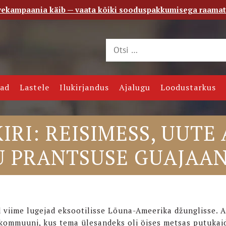
vekampaania käib — vaata kõiki sooduspakkumisega raama
 saade
Kontakt
jad
Lastele
Ilukirjandus
Ajalugu
Loodustarkus
IRI: REISIMESS, UUTE
U PRANTSUSE GUAJAA
 viime lugejad eksootilisse Lõuna-Ameerika džunglisse. 
 kommuuni, kus tema ülesandeks oli öises metsas putukai