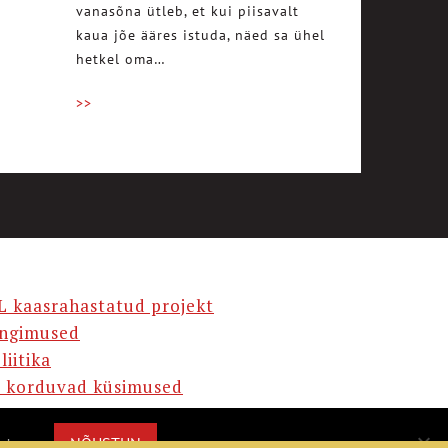
vanasõna ütleb, et kui piisavalt
kaua jõe ääres istuda, näed sa ühel
hetkel oma…
>>
L kaasrahastatud projekt
ingimused
liitika
 korduvad küsimused
AMA
NÕUSTUN
misega.