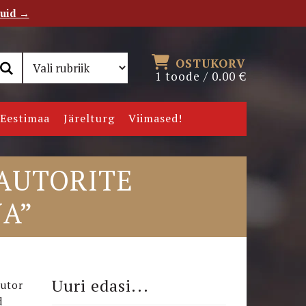
tuid →
RSS
Uudiskiri
OSTUKORV
1 toode /
0.00
€
Eestimaa
Järelturg
Viimased!
 AUTORITE
NA”
Uuri edasi...
Autor
d