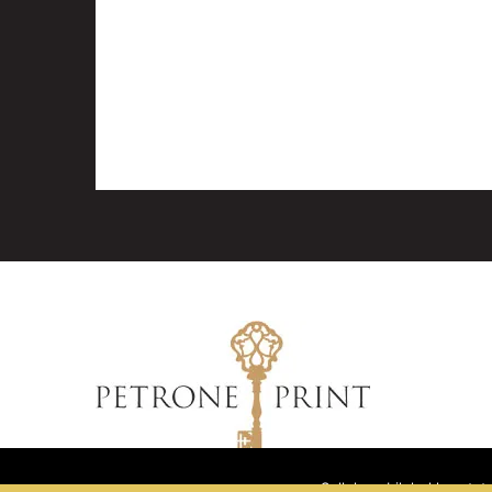
Sellel veebilehel kasuta