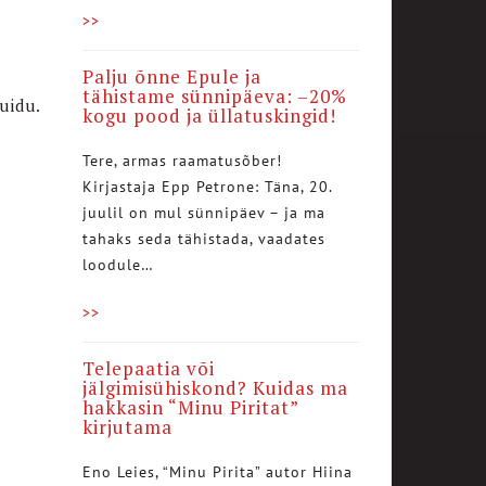
>>
Palju õnne Epule ja
tähistame sünnipäeva: –20%
uidu.
kogu pood ja üllatuskingid!
Tere, armas raamatusõber!
Kirjastaja Epp Petrone: Täna, 20.
juulil on mul sünnipäev – ja ma
tahaks seda tähistada, vaadates
loodule…
>>
Telepaatia või
jälgimisühiskond? Kuidas ma
hakkasin “Minu Piritat”
kirjutama
Eno Leies, “Minu Pirita” autor Hiina