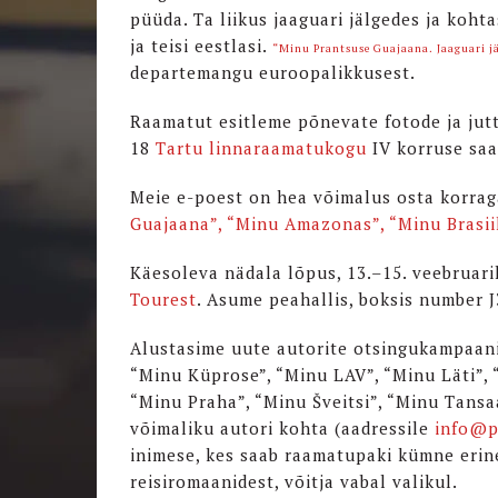
püüda. Ta liikus jaaguari jälgedes ja kohta
ja teisi eestlasi.
“Minu Prantsuse Guajaana. Jaaguari j
departemangu euroopalikkusest.
Raamatut esitleme põnevate fotode ja juttu
18
Tartu linnaraamatukogu
IV korruse saa
Meie e-poest on hea võimalus osta korrag
Guajaana”, “Minu Amazonas”, “Minu Brasii
Käesoleva nädala lõpus, 13.–15. veebruar
Tourest
. Asume peahallis, boksis number J
Alustasime uute autorite otsingukampaania
“Minu Küprose”, “Minu LAV”, “Minu Läti”,
“Minu Praha”, “Minu Šveitsi”, “Minu Tansaa
võimaliku autori kohta (aadressile
info@p
inimese, kes saab raamatupaki kümne erine
reisiromaanidest, võitja vabal valikul.