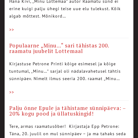
Hana Kivi, „Minu Lottemaa“ autor Raamatu sünd ei
erine kuigi palju ühegi teise uue elu tulekust. Kõik
algab mõttest. Mõnikord…
>>
Populaarne „Minu…“ sari tähistas 200.
raamatu juubelit Lottemaal
Kirjastuse Petrone Printi kõige esimesel ja kõige
tuntumal, „Minu…“ sarjal oli nädalavahetusel tähtis
sünnipäev. Nimelt ilmus seeria 200. raamat „Minu…
>>
Palju õnne Epule ja tähistame sünnipäeva: –
20% kogu pood ja üllatuskingid!
Tere, armas raamatusõber! Kirjastaja Epp Petrone:
Täna, 20. juulil on mul sünnipäev – ja ma tahaks seda