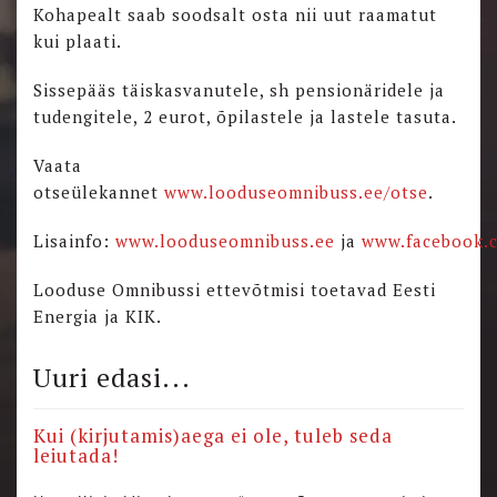
Kohapealt saab soodsalt osta nii uut raamatut
kui plaati.
Sissepääs
täiskasvanutele, sh pensionäridele ja
tudengitele, 2 eurot, õpilastele ja lastele tasuta.
Vaata
otseülekannet
www.looduseomnibuss.ee/otse
.
Lisainfo:
www.looduseomnibuss.ee
ja
www.facebook.
Looduse Omnibussi ettevõtmisi toetavad Eesti
Energia ja KIK.
Uuri edasi...
Kui (kirjutamis)aega ei ole, tuleb seda
leiutada!