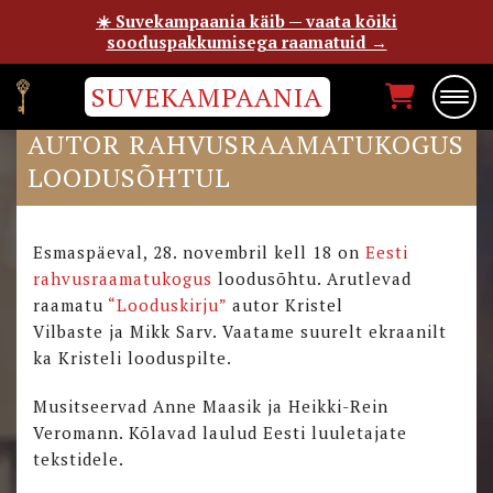
☀️ Suvekampaania käib — vaata kõiki
sooduspakkumisega raamatuid →
SUVEKAMPAANIA
RAAMATU “LOODUSKIRJU”
AUTOR RAHVUSRAAMATUKOGUS
LOODUSÕHTUL
Esmaspäeval, 28. novembril kell 18 on
Eesti
rahvusraamatukogus
loodusõhtu. Arutlevad
raamatu
“Looduskirju”
autor Kristel
Vilbaste ja Mikk Sarv. Vaatame suurelt ekraanilt
ka Kristeli looduspilte.
Musitseervad Anne Maasik ja Heikki-Rein
Veromann. Kõlavad laulud Eesti luuletajate
tekstidele.