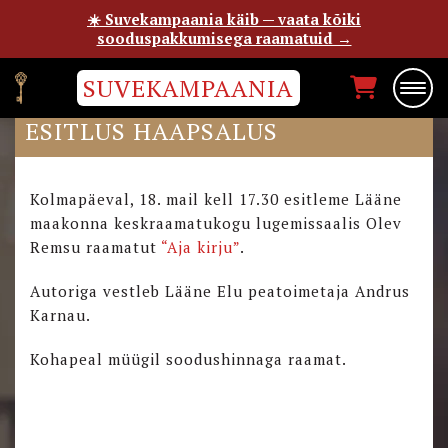
☀️ Suvekampaania käib — vaata kõiki
sooduspakkumisega raamatuid →
SUVEKAMPAANIA
OLEV REMSU “AJA KIRJU”
ESITLUS HAAPSALUS
Kolmapäeval, 18. mail kell 17.30 esitleme Lääne
maakonna keskraamatukogu lugemissaalis Olev
Remsu raamatut
“Aja kirju”
.
Autoriga vestleb Lääne Elu peatoimetaja Andrus
Karnau.
Kohapeal müügil soodushinnaga raamat.