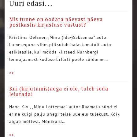
Uuri edasi...
Mis tunne on oodata päevast päeva
postkastis kirjastuse vastust?
Kristiina Oelsner, „Minu (Ida-)Saksamaa“ autor
Lumesegune vihm piitsutab halastamatult auto
esiklaasile, kui mööda kiirteed Nürnbergi
lennujaamast koduse Erfurti poole sõidame….
>>
Kui (kirjutamis)aega ei ole, tuleb seda
leiutada!
Hana Kivi, „Minu Lottemaa“ autor Raamatu sünd ei
erine kuigi palju ühegi teise uue elu tulekust. Kõik
algab mõttest. Mõnikord…
>>