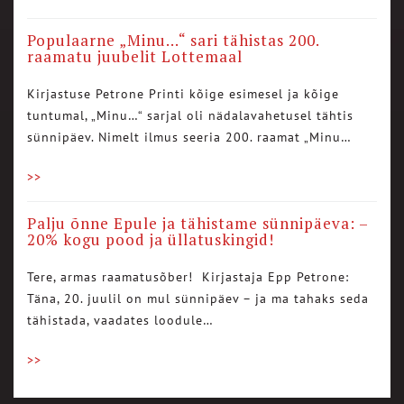
Populaarne „Minu…“ sari tähistas 200.
raamatu juubelit Lottemaal
Kirjastuse Petrone Printi kõige esimesel ja kõige
tuntumal, „Minu…“ sarjal oli nädalavahetusel tähtis
sünnipäev. Nimelt ilmus seeria 200. raamat „Minu…
>>
Palju õnne Epule ja tähistame sünnipäeva: –
20% kogu pood ja üllatuskingid!
Tere, armas raamatusõber! Kirjastaja Epp Petrone:
Täna, 20. juulil on mul sünnipäev – ja ma tahaks seda
tähistada, vaadates loodule…
>>