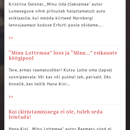
Kristiina Oelsner, „Minu (Ida-)Saksamaa“ autor
Lumesegune vihm piitsutab halastamatult auto
esiklaasile, kui mööda kiirteed Nürnbergi
lennujaamast koduse Erfurti poole sõidame….
>>
“Minu Lottemaa” loos ja “Minu…” esikaante
köögipool
Tere, armas raamatusõber! Kutsu Lotte oma (lapse)
sünnipäevale. Või kas või pulma! Jah, päriselt. Üks
õnnelik, kes tellib Hana Kivi…
>>
Kui (kirjutamis)aega ei ole, tuleb seda
leiutada!
Hana Kivi, „Minu Lottemaa“ autor Raamatu sünd ei