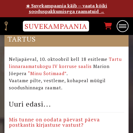
☀️ Suvekampaania käib — vaata kõiki
sooduspakkumisega raamatuid →
SUVEKAMPAANIA
“MINU ŠOTIMAA” ESITLUS
TARTUS
Neljapäeval, 10. oktoobril kell 18 esitleme
Tartu
linnaraamatukogu IV korruse saalis
Marion
Jõepera
“Minu Šotimaad”
.
Vaatame pilte, vestleme, kohapeal müügil
soodushinnaga raamat.
Uuri edasi...
Mis tunne on oodata päevast päeva
postkastis kirjastuse vastust?