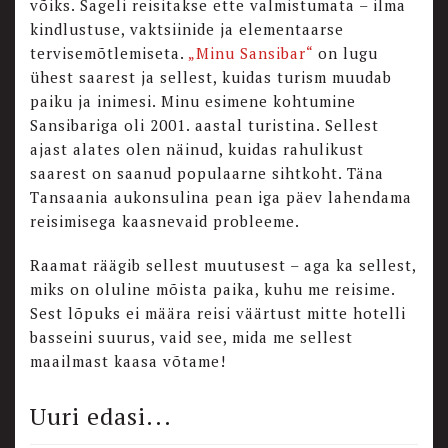
võiks. Sageli reisitakse ette valmistumata – ilma
kindlustuse, vaktsiinide ja elementaarse
tervisemõtlemiseta.
„Minu Sansibar“
on lugu
ühest saarest ja sellest, kuidas turism muudab
paiku ja inimesi. Minu esimene kohtumine
Sansibariga oli 2001. aastal turistina. Sellest
ajast alates olen näinud, kuidas rahulikust
saarest on saanud populaarne sihtkoht. Täna
Tansaania aukonsulina pean iga päev lahendama
reisimisega kaasnevaid probleeme.
Raamat räägib sellest muutusest – aga ka sellest,
miks on oluline mõista paika, kuhu me reisime.
Sest lõpuks ei määra reisi väärtust mitte hotelli
basseini suurus, vaid see, mida me sellest
maailmast kaasa võtame!
Uuri edasi...