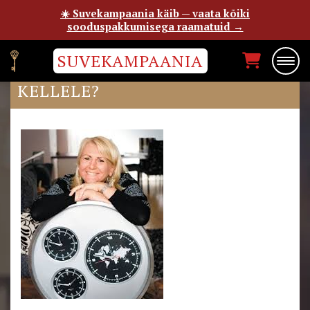
☀️ Suvekampaania käib — vaata kõiki
sooduspakkumisega raamatuid →
SUVEKAMPAANIA
„MINU SANSIBAR“: MIKS JA
KELLELE?