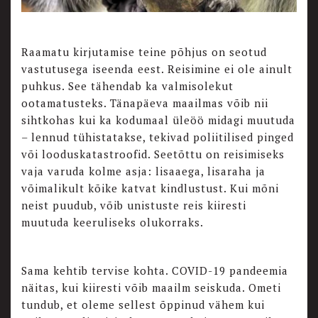
Raamatu kirjutamise teine põhjus on seotud
vastutusega iseenda eest. Reisimine ei ole ainult
puhkus. See tähendab ka valmisolekut
ootamatusteks. Tänapäeva maailmas võib nii
sihtkohas kui ka kodumaal üleöö midagi muutuda
– lennud tühistatakse, tekivad poliitilised pinged
või looduskatastroofid. Seetõttu on reisimiseks
vaja varuda kolme asja: lisaaega, lisaraha ja
võimalikult kõike katvat kindlustust. Kui mõni
neist puudub, võib unistuste reis kiiresti
muutuda keeruliseks olukorraks.
Sama kehtib tervise kohta. COVID-19 pandeemia
näitas, kui kiiresti võib maailm seiskuda. Ometi
tundub, et oleme sellest õppinud vähem kui