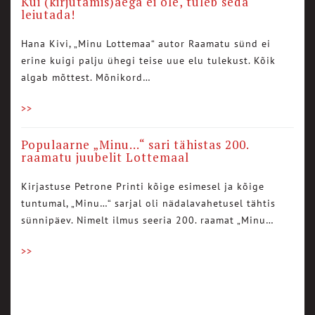
Kui (kirjutamis)aega ei ole, tuleb seda
leiutada!
Hana Kivi, „Minu Lottemaa“ autor Raamatu sünd ei
erine kuigi palju ühegi teise uue elu tulekust. Kõik
algab mõttest. Mõnikord…
>>
Populaarne „Minu…“ sari tähistas 200.
raamatu juubelit Lottemaal
Kirjastuse Petrone Printi kõige esimesel ja kõige
tuntumal, „Minu…“ sarjal oli nädalavahetusel tähtis
sünnipäev. Nimelt ilmus seeria 200. raamat „Minu…
>>