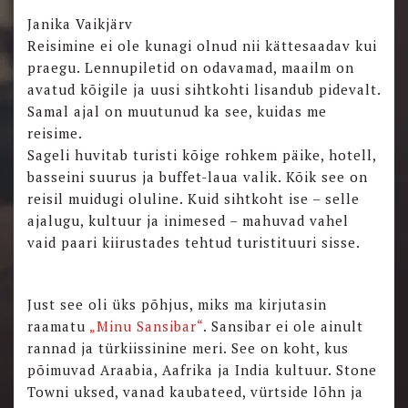
Janika Vaikjärv
Reisimine ei ole kunagi olnud nii kättesaadav kui
praegu. Lennupiletid on odavamad, maailm on
avatud kõigile ja uusi sihtkohti lisandub pidevalt.
Samal ajal on muutunud ka see, kuidas me
reisime.
Sageli huvitab turisti kõige rohkem päike, hotell,
basseini suurus ja buffet-laua valik. Kõik see on
reisil muidugi oluline. Kuid sihtkoht ise – selle
ajalugu, kultuur ja inimesed – mahuvad vahel
vaid paari kiirustades tehtud turistituuri sisse.
Just see oli üks põhjus, miks ma kirjutasin
raamatu
„Minu Sansibar“
. Sansibar ei ole ainult
rannad ja türkiissinine meri. See on koht, kus
põimuvad Araabia, Aafrika ja India kultuur. Stone
Towni uksed, vanad kaubateed, vürtside lõhn ja