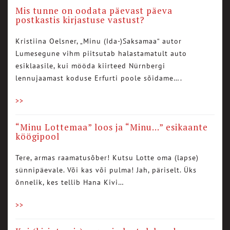
Mis tunne on oodata päevast päeva
postkastis kirjastuse vastust?
Kristiina Oelsner, „Minu (Ida-)Saksamaa“ autor
Lumesegune vihm piitsutab halastamatult auto
esiklaasile, kui mööda kiirteed Nürnbergi
lennujaamast koduse Erfurti poole sõidame….
>>
“Minu Lottemaa” loos ja “Minu…” esikaante
köögipool
Tere, armas raamatusõber! Kutsu Lotte oma (lapse)
sünnipäevale. Või kas või pulma! Jah, päriselt. Üks
õnnelik, kes tellib Hana Kivi…
>>