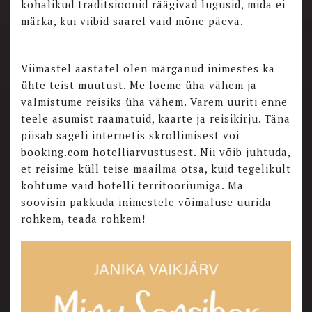
kohalikud traditsioonid räägivad lugusid, mida ei
märka, kui viibid saarel vaid mõne päeva.
Viimastel aastatel olen märganud inimestes ka
ühte teist muutust. Me loeme üha vähem ja
valmistume reisiks üha vähem. Varem uuriti enne
teele asumist raamatuid, kaarte ja reisikirju. Täna
piisab sageli internetis skrollimisest või
booking.com hotelliarvustusest. Nii võib juhtuda,
et reisime küll teise maailma otsa, kuid tegelikult
kohtume vaid hotelli territooriumiga. Ma
soovisin pakkuda inimestele võimaluse uurida
rohkem, teada rohkem!