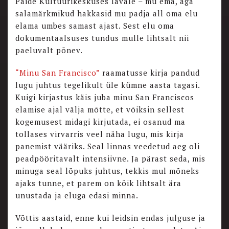
Paide Kultuurikeskuses lavale – mu ema, aga
salamärkmikud hakkasid mu padja all oma elu
elama umbes samast ajast. Sest elu oma
dokumentaalsuses tundus mulle lihtsalt nii
paeluvalt põnev.
“Minu San Francisco”
raamatusse kirja pandud
lugu juhtus tegelikult üle kümne aasta tagasi.
Kuigi kirjastus käis juba minu San Franciscos
elamise ajal välja mõtte, et võiksin sellest
kogemusest midagi kirjutada, ei osanud ma
tollases virvarris veel näha lugu, mis kirja
panemist vääriks. Seal linnas veedetud aeg oli
peadpööritavalt intensiivne. Ja pärast seda, mis
minuga seal lõpuks juhtus, tekkis mul mõneks
ajaks tunne, et parem on kõik lihtsalt ära
unustada ja eluga edasi minna.
Võttis aastaid, enne kui leidsin endas julguse ja