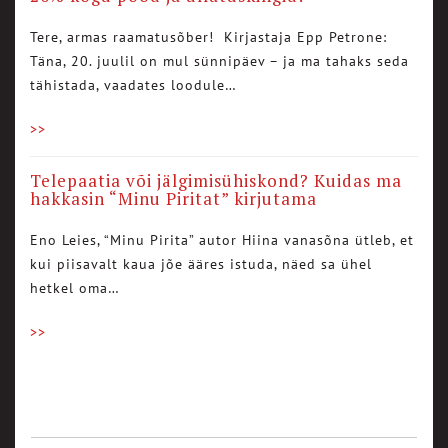
Tere, armas raamatusõber! Kirjastaja Epp Petrone:
Täna, 20. juulil on mul sünnipäev – ja ma tahaks seda
tähistada, vaadates loodule…
>>
Telepaatia või jälgimisühiskond? Kuidas ma
hakkasin “Minu Piritat” kirjutama
Eno Leies, “Minu Pirita” autor Hiina vanasõna ütleb, et
kui piisavalt kaua jõe ääres istuda, näed sa ühel
hetkel oma…
>>