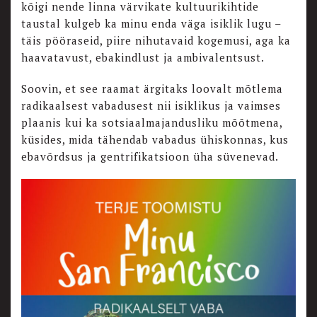
kõigi nende linna värvikate kultuurikihtide
taustal kulgeb ka minu enda väga isiklik lugu –
täis pööraseid, piire nihutavaid kogemusi, aga ka
haavatavust, ebakindlust ja ambivalentsust.
Soovin, et see raamat ärgitaks loovalt mõtlema
radikaalsest vabadusest nii isiklikus ja vaimses
plaanis kui ka sotsiaalmajandusliku mõõtmena,
küsides, mida tähendab vabadus ühiskonnas, kus
ebavõrdsus ja gentrifikatsioon üha süvenevad.