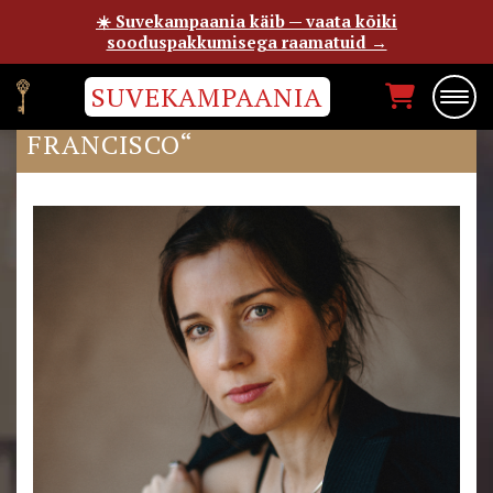
☀️ Suvekampaania käib — vaata kõiki
sooduspakkumisega raamatuid →
SUVEKAMPAANIA
KUIDAS SÜNDIS „MINU SAN
FRANCISCO“