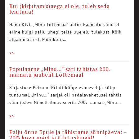
Kui (kirjutamis)aega ei ole, tuleb seda
leiutada!
Hana Kivi, „Minu Lottemaa“ autor Raamatu sünd ei
erine kuigi palju ühegi teise uue elu tulekust. Kõik
algab mõttest. Mõnikord…
>>
Populaarne „Minu…“ sari tähistas 200.
raamatu juubelit Lottemaal
Kirjastuse Petrone Printi kõige esimesel ja kõige
tuntumal, „Minu…“ sarjal oli nädalavahetusel tähtis
sünnipäev. Nimelt ilmus seeria 200. raamat „Minu…
>>
Palju õnne Epule ja tähistame sünnipäeva: –
20% kogu pood ja üllatuskingid!