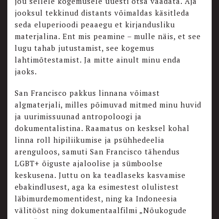
jõu sellele kogemusele uuesti otsa vaadata. Aja
jooksul tekkinud distants võimaldas käsitleda
seda eluperioodi peaaegu et kirjandusliku
materjalina. Ent mis peamine – mulle näis, et see
lugu tahab jutustamist, see kogemus
lahtimõtestamist. Ja mitte ainult minu enda
jaoks.
San Francisco pakkus linnana võimast
algmaterjali, milles põimuvad mitmed minu huvid
ja uurimissuunad antropoloogi ja
dokumentalistina. Raamatus on kesksel kohal
linna roll hipiliikumise ja psühhedeelia
arenguloos, samuti San Francisco tähendus
LGBT+ õiguste ajaloolise ja sümboolse
keskusena. Juttu on ka teadlaseks kasvamise
ebakindlusest, aga ka esimestest olulistest
läbimurdemomentidest, ning ka Indoneesia
välitööst ning dokumentaalfilmi „Nõukogude