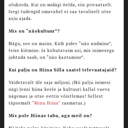
olukorda. Kui on midagi öelda, siis privaatselt.
Isegi tudengid omavahel ei saa tavaliselt otse
asju ajada.
Mis on “näokultuur”?
Nägu, see on maine. Käib pidev “näo andmine”,
teise kiitmine. Ja kohutavaim asi, mis inimesega
juhtuda saab, on “näo kaotamine”.
Kui palju on Hiina Silla saatel televaatajaid?
Väidetavalt üle saja miljoni. (Nii palju inimesi
nägi Jensi hiina keele ja kultuuri kallal vaeva
nägemas ja otse-eetris võistlemas! Sellest
täpsemalt
“Minu Hiina”
raamatus.)
Mis pole Hiinas tabu, aga meil on?