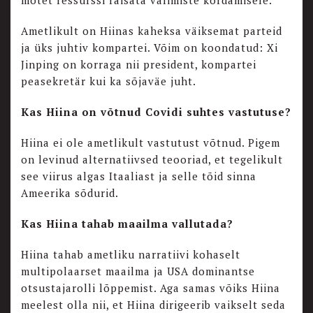
mõtet ressurssi raisata valimiste kordamisele.
Ametlikult on Hiinas kaheksa väiksemat parteid
ja üks juhtiv kompartei. Võim on koondatud: Xi
Jinping on korraga nii president, kompartei
peasekretär kui ka sõjaväe juht.
Kas Hiina on võtnud Covidi suhtes vastutuse?
Hiina ei ole ametlikult vastutust võtnud. Pigem
on levinud alternatiivsed teooriad, et tegelikult
see viirus algas Itaaliast ja selle tõid sinna
Ameerika sõdurid.
Kas Hiina tahab maailma vallutada?
Hiina tahab ametliku narratiivi kohaselt
multipolaarset maailma ja USA dominantse
otsustajarolli lõppemist. Aga samas võiks Hiina
meelest olla nii, et Hiina dirigeerib vaikselt seda