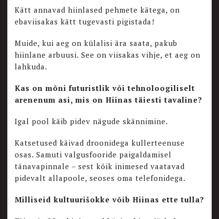
Kätt annavad hiinlased pehmete kätega, on
ebaviisakas kätt tugevasti pigistada!
Muide, kui aeg on külalisi ära saata, pakub
hiinlane arbuusi. See on viisakas vihje, et aeg on
lahkuda.
Kas on mõni futuristlik või tehnoloogiliselt
arenenum asi, mis on Hiinas täiesti tavaline?
Igal pool käib pidev nägude skännimine.
Katsetused käivad droonidega kullerteenuse
osas. Samuti valgusfooride paigaldamisel
tänavapinnale – sest kõik inimesed vaatavad
pidevalt allapoole, seoses oma telefonidega.
Milliseid kultuurišokke võib Hiinas ette tulla?