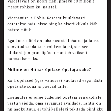
Väidetavalt on noori mehi praegu 30 miljonit
meest rohkem kui naistel.
Vietnamist ja Põhja-Koreast kuuldavasti
ostetakse naisi sisse ning ka siseriiklikult käib
naiste müük.
Aga kuna nüüd on juba aastaid lubatud ja lausa
soovitud saada taas rohkem lapsi, siis see
olukord (nn pruudipõud) muutub vaikselt
normaalsemaks.
Milline on Hiinas õpilase-õpetaja suhe?
Kõik õpilased (igas vanuses) kuulavad väga hästi
õpetajate sõna ja poevad talle.
Loengutes ei julge tudengid õpetaja seisukohale
vastu vaielda, oma arvamust avaldada. Tähtis on
nn näokultuur, ei tohi kellelegi tekitada piinlikku