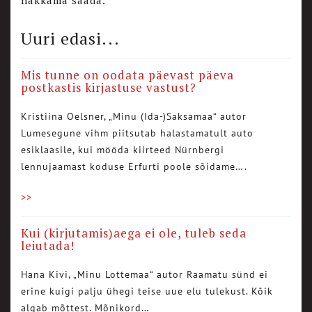
hakkama saada.
Uuri edasi...
Mis tunne on oodata päevast päeva
postkastis kirjastuse vastust?
Kristiina Oelsner, „Minu (Ida-)Saksamaa“ autor
Lumesegune vihm piitsutab halastamatult auto
esiklaasile, kui mööda kiirteed Nürnbergi
lennujaamast koduse Erfurti poole sõidame….
>>
Kui (kirjutamis)aega ei ole, tuleb seda
leiutada!
Hana Kivi, „Minu Lottemaa“ autor Raamatu sünd ei
erine kuigi palju ühegi teise uue elu tulekust. Kõik
algab mõttest. Mõnikord…