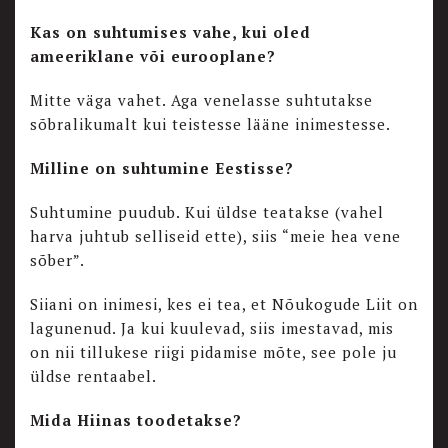
Kas on suhtumises vahe, kui oled
ameeriklane või eurooplane?
Mitte väga vahet. Aga venelasse suhtutakse
sõbralikumalt kui teistesse lääne inimestesse.
Milline on suhtumine Eestisse?
Suhtumine puudub. Kui üldse teatakse (vahel
harva juhtub selliseid ette), siis “meie hea vene
sõber”.
Siiani on inimesi, kes ei tea, et Nõukogude Liit on
lagunenud. Ja kui kuulevad, siis imestavad, mis
on nii tillukese riigi pidamise mõte, see pole ju
üldse rentaabel.
Mida Hiinas toodetakse?