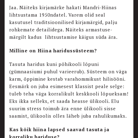
Jaa. Näiteks kirjamärke hakati Mandri-Hiinas
lihtsustama 1950ndatel. Varem olid seal
kasutusel traditsioonilised kirjamärgid, palju
rohkemate detailidega. Näiteks armastuse-
märgilt kadus lihtsustamise käigus süda ära.
Milline on Hiina haridussüsteem?
Tasuta haridus kuni põhikooli lõpuni
(gümnaasiumi puhul varieerub). Süsteem on väga
karm, õppimine kestab varahommikust hilisööni.
Eesmärk on juba esimesest klassist peale selge:
tuleb teha väga korralikult keskkooli lõpueksam!
Eks ikka selleks, et saada heasse ülikooli. Elu
suurim stress toimub ära enne ülikooli sisse
saamist, ülikoolis olles läheb juba rahulikumaks.
Kas kõik hiina lapsed saavad tasuta ja
korraliku hariduse?