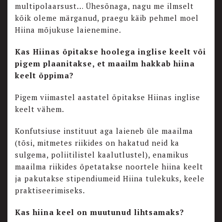
multipolaarsust… Ühesõnaga, nagu me ilmselt
kõik oleme märganud, praegu käib pehmel moel
Hiina mõjukuse laienemine.
Kas Hiinas õpitakse hoolega inglise keelt või
pigem plaanitakse, et maailm hakkab hiina
keelt õppima?
Pigem viimastel aastatel õpitakse Hiinas inglise
keelt vähem.
Konfutsiuse instituut aga laieneb üle maailma
(tõsi, mitmetes riikides on hakatud neid ka
sulgema, poliitilistel kaalutlustel), enamikus
maailma riikides õpetatakse noortele hiina keelt
ja pakutakse stipendiumeid Hiina tulekuks, keele
praktiseerimiseks.
Kas hiina keel on muutunud lihtsamaks?