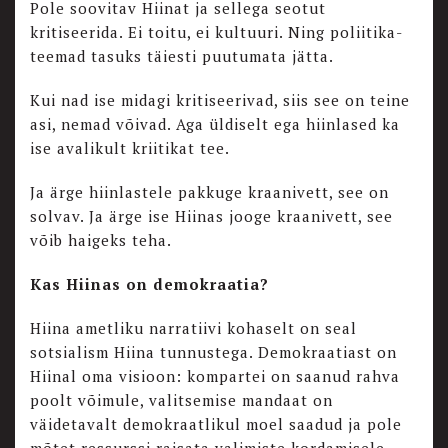
Pole soovitav Hiinat ja sellega seotut
kritiseerida. Ei toitu, ei kultuuri. Ning poliitika-
teemad tasuks täiesti puutumata jätta.
Kui nad ise midagi kritiseerivad, siis see on teine
asi, nemad võivad. Aga üldiselt ega hiinlased ka
ise avalikult kriitikat tee.
Ja ärge hiinlastele pakkuge kraanivett, see on
solvav. Ja ärge ise Hiinas jooge kraanivett, see
võib haigeks teha.
Kas Hiinas on demokraatia?
Hiina ametliku narratiivi kohaselt on seal
sotsialism Hiina tunnustega. Demokraatiast on
Hiinal oma visioon: kompartei on saanud rahva
poolt võimule, valitsemise mandaat on
väidetavalt demokraatlikul moel saadud ja pole