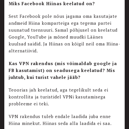
Miks Facebook Hiinas keelatud on?
Sest Facebook pole nõus jagama oma kasutajate
andmeid Hiina komparteiga ega tegema partei
suunatud tsensuuri. Samal põhjusel on keelatud
Google, YouTube ja mõned muudki Läänes
kuulsad saidid. Ja Hiinas on kõigil neil oma Hiina-
alternatiivid.
Kas VPN rakendus (mis võimaldab google ja
FB kasutamist) on seadusega keelatud? Mis
juhtub, kui turist vahele jääb?
Teoorias jah keelatud, aga tegelikult seda ei
kontrollita ja turistidel VPNi kasutamisega
probleeme ei teki.
VPN rakendus tuleb endale laadida juba enne
Hiina minekut. Hiinas seda alla laadida ei saa.