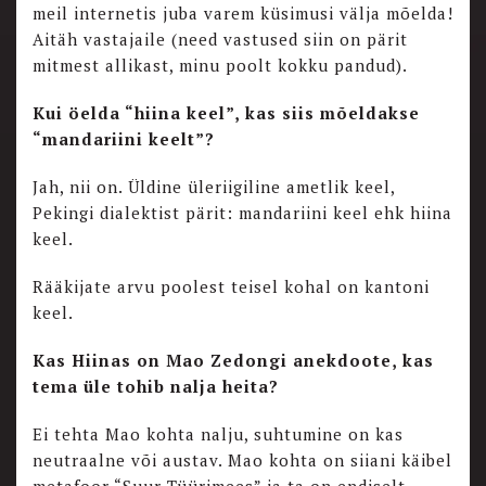
meil internetis juba varem küsimusi välja mõelda!
Aitäh vastajaile (need vastused siin on pärit
mitmest allikast, minu poolt kokku pandud).
Kui öelda “hiina keel”, kas siis mõeldakse
“mandariini keelt”?
Jah, nii on. Üldine üleriigiline ametlik keel,
Pekingi dialektist pärit: mandariini keel ehk hiina
keel.
Rääkijate arvu poolest teisel kohal on kantoni
keel.
Kas Hiinas on Mao Zedongi anekdoote, kas
tema üle tohib nalja heita?
Ei tehta Mao kohta nalju, suhtumine on kas
neutraalne või austav. Mao kohta on siiani käibel