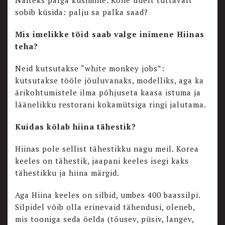
Näiteks palga küsimine. Kohe uuelt tuttavalt
sobib küsida: palju sa palka saad?
Mis imelikke töid saab valge inimene Hiinas
teha?
Neid kutsutakse “white monkey jobs”:
kutsutakse tööle jõuluvanaks, modelliks, aga ka
ärikohtumistele ilma põhjuseta kaasa istuma ja
läänelikku restorani kokamütsiga ringi jalutama.
Kuidas kõlab hiina tähestik?
Hiinas pole sellist tähestikku nagu meil. Korea
keeles on tähestik, jaapani keeles isegi kaks
tähestikku ja hiina märgid.
Aga Hiina keeles on silbid, umbes 400 baassilpi.
Silpidel võib olla erinevaid tähendusi, oleneb,
mis tooniga seda öelda (tõusev, püsiv, langev,