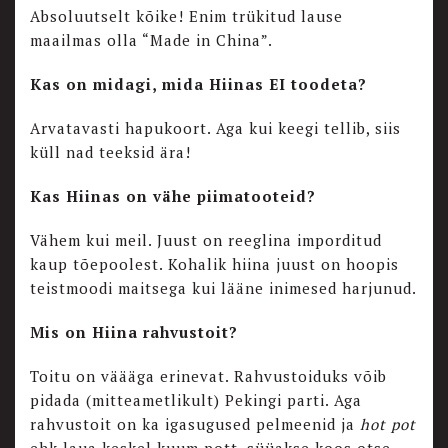
Absoluutselt kõike! Enim trükitud lause
maailmas olla “Made in China”.
Kas on midagi, mida Hiinas EI toodeta?
Arvatavasti hapukoort. Aga kui keegi tellib, siis
küll nad teeksid ära!
Kas Hiinas on vähe piimatooteid?
Vähem kui meil. Juust on reeglina imporditud
kaup tõepoolest. Kohalik hiina juust on hoopis
teistmoodi maitsega kui lääne inimesed harjunud.
Mis on Hiina rahvustoit?
Toitu on väääga erinevat. Rahvustoiduks võib
pidada (mitteametlikult) Pekingi parti. Aga
rahvustoit on ka igasugused pelmeenid ja
hot pot