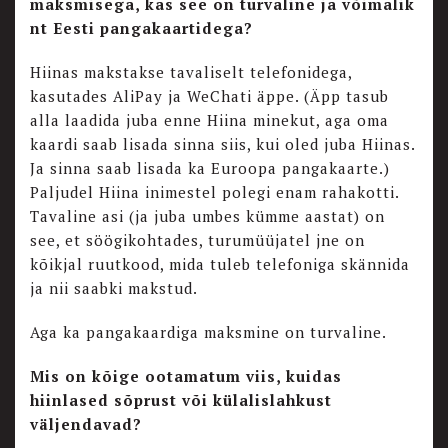
maksmisega, kas see on turvaline ja võimalik
nt Eesti pangakaartidega?
Hiinas makstakse tavaliselt telefonidega,
kasutades AliPay ja WeChati äppe. (Äpp tasub
alla laadida juba enne Hiina minekut, aga oma
kaardi saab lisada sinna siis, kui oled juba Hiinas.
Ja sinna saab lisada ka Euroopa pangakaarte.)
Paljudel Hiina inimestel polegi enam rahakotti.
Tavaline asi (ja juba umbes kümme aastat) on
see, et söögikohtades, turumüüjatel jne on
kõikjal ruutkood, mida tuleb telefoniga skännida
ja nii saabki makstud.
Aga ka pangakaardiga maksmine on turvaline.
Mis on kõige ootamatum viis, kuidas
hiinlased sõprust või külalislahkust
väljendavad?