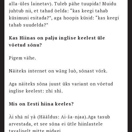
alla-üles lainetav). Tuleb pähe tuupida! Muidu
juhtub nii, et tahad öelda: “kas keegi tahab
küsimusi esitada?”, aga hoopis küsid: “kas keegi
tahab suudelda?”
Kas Hiinas on palju inglise keelest üle
võetud sõnu?
Pigem vähe.
Näiteks internet on wǎng luò, sõnast võrk.
Aga näiteks sõna juust üks variant on võetud
inglise keelest: zhī shì.
Mis on Eesti hiina keeles?
Ài shā ní yà
(Hääldus: Ai-ša-njaa).Aga tasub
arvestada, et see sõna ei ütle hiinlastele
tavaliselt mitte midagi.