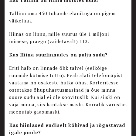
Kas Tallinn on Hiina mõistes küla?
Tallinn oma 450 tuhande elanikuga on pigem
väikelinn.
Hiinas on linnu, mille suurus üle 1 miljoni
inimese, praegu (väidetavalt) 113.
Kas Hiina suurlinnades on palju sudu?
Eriti halb on linnade õhk talvel (eelkõige
ruumide kütmise tõttu). Peab alati telefoniäpist
vaatama nn osakeste hulka õhus. Korteritesse
ostetakse õhupuhastusmasinad ja õue minna
suure sudu ajal ei ole soovituslik. Kui siiski on
vaja minna, siis kantakse maski. Korralik varustus
meenutab gaasimaski.
Kas hiinlased endiselt köhivad ja rögastavad
igale poole?