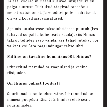
Täiesti võõrad inimesed küsivad jutujätkuks su
palga suurust. Tüdrukud räägivad otsesõnu
menstruatsioonist. Ja vooditel pole madratseid,
on vaid kõvad magamisalused.
Aga mis jutukatesse taksojuhtidesse puutub (kes
tahavad su palka kohe teada saada), siis Hiinas
taksot tellides saab valida, kas tahad jutukat või
vaikset või “ära räägi minuga” taksojuhti.
Milline on tavaline hommikusöök Hiinas?
Friteeritud magedad taignapulgad ja vesine
riisipuder.
On Hiinas puhast loodust?
Suurlinnades on loodust vähe. Idarannikud on
inimesi puupüsti täis. 95% hiinlasi elab seal,
suurlinnades.