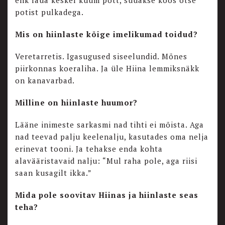
ehk laua keskel kuum pott, süüakse koos otse
potist pulkadega.
Mis on hiinlaste kõige imelikumad toidud?
Veretarretis. Igasugused siseelundid. Mõnes
piirkonnas koeraliha. Ja üle Hiina lemmiksnäkk
on kanavarbad.
Milline on hiinlaste huumor?
Lääne inimeste sarkasmi nad tihti ei mõista. Aga
nad teevad palju keelenalju, kasutades oma nelja
erinevat tooni. Ja tehakse enda kohta
alavääristavaid nalju: “Mul raha pole, aga riisi
saan kusagilt ikka.”
Mida pole soovitav Hiinas ja hiinlaste seas
teha?