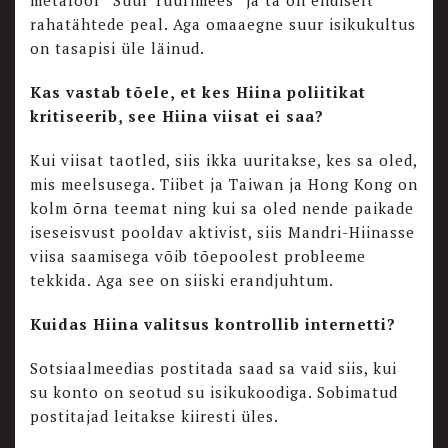
metafoor “Suur Tüürimees” ja ta on endiselt
rahatähtede peal. Aga omaaegne suur isikukultus
on tasapisi üle läinud.
Kas vastab tõele, et kes Hiina poliitikat
kritiseerib, see Hiina viisat ei saa?
Kui viisat taotled, siis ikka uuritakse, kes sa oled,
mis meelsusega. Tiibet ja Taiwan ja Hong Kong on
kolm õrna teemat ning kui sa oled nende paikade
iseseisvust pooldav aktivist, siis Mandri-Hiinasse
viisa saamisega võib tõepoolest probleeme
tekkida. Aga see on siiski erandjuhtum.
Kuidas Hiina valitsus kontrollib internetti?
Sotsiaalmeedias postitada saad sa vaid siis, kui
su konto on seotud su isikukoodiga. Sobimatud
postitajad leitakse kiiresti üles.