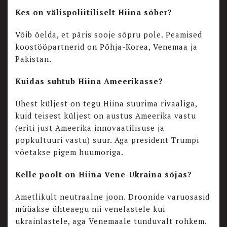
Kes on välispoliitiliselt Hiina sõber?
Võib öelda, et päris sooje sõpru pole. Peamised
koostööpartnerid on Põhja-Korea, Venemaa ja
Pakistan.
Kuidas suhtub Hiina Ameerikasse?
Ühest küljest on tegu Hiina suurima rivaaliga,
kuid teisest küljest on austus Ameerika vastu
(eriti just Ameerika innovaatilisuse ja
popkultuuri vastu) suur. Aga president Trumpi
võetakse pigem huumoriga.
Kelle poolt on Hiina Vene-Ukraina sõjas?
Ametlikult neutraalne joon. Droonide varuosasid
müüakse ühteaegu nii venelastele kui
ukrainlastele, aga Venemaale tunduvalt rohkem.