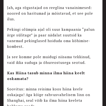
Jah, aga rögastajad on reeglina vanainimesed:
noored on haritumad ja mõistavad, et see pole
ilus.
Pekingi olümpia ajal oli suur kampaania “palun
ärge sülitage” ja paar nädalat suutsid ka
vanemad pekinglased hoiduda oma köhimise-
kombest.
Ja see komme pole muidugi niisama tekkinud,
vaid ikka suduga ja õhureostusega seotud.
Kas Hiina tasub minna ilma hiina keelt
oskamata?
Soovitus: minna reisima koos hiina keele
oskajaga! Aga kõige rahvusvahelisem linn on
Shanghai, seal võib ka ilma hiina keeleta