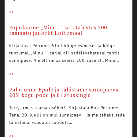
>>
Populaarne „Minu…“ sari tähistas 200.
raamatu juubelit Lottemaal
Kirjastuse Petrone Printi kõige esimesel ja kõige
tuntumal, „Minu…“ sarjal oli nädalavahetusel tähtis
sünnipäev. Nimelt ilmus seeria 200. raamat „Minu…
>>
Palju õnne Epule ja tähistame sünnipäeva: –
20% kogu pood ja üllatuskingid!
Tere, armas raamatusõber! Kirjastaja Epp Petrone:
Täna, 20. juulil on mul sünnipäev – ja ma tahaks seda
tähistada, vaadates loodule…
>>