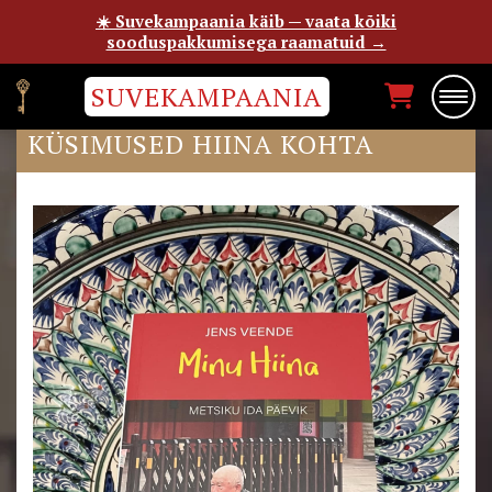
☀️ Suvekampaania käib — vaata kõiki
sooduspakkumisega raamatuid →
SUVEKAMPAANIA
KORDUMA KIPPUVAD
KÜSIMUSED HIINA KOHTA