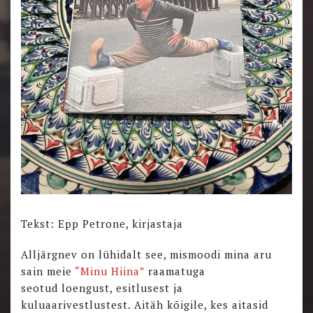
Tekst: Epp Petrone, kirjastaja
Alljärgnev on lühidalt see, mismoodi mina aru
sain meie
“Minu Hiina”
raamatuga
seotud loengust, esitlusest ja
kuluaarivestlustest. Aitäh kõigile, kes aitasid