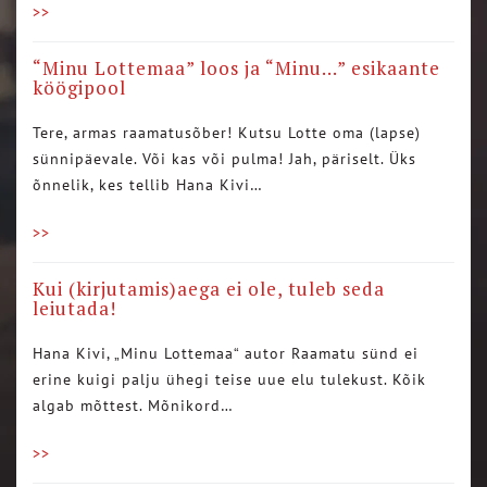
>>
“Minu Lottemaa” loos ja “Minu…” esikaante
köögipool
Tere, armas raamatusõber! Kutsu Lotte oma (lapse)
sünnipäevale. Või kas või pulma! Jah, päriselt. Üks
õnnelik, kes tellib Hana Kivi…
>>
Kui (kirjutamis)aega ei ole, tuleb seda
leiutada!
Hana Kivi, „Minu Lottemaa“ autor Raamatu sünd ei
erine kuigi palju ühegi teise uue elu tulekust. Kõik
algab mõttest. Mõnikord…
>>