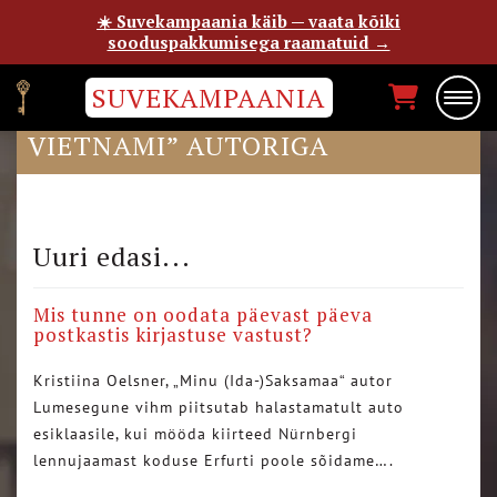
☀️ Suvekampaania käib — vaata kõiki
sooduspakkumisega raamatuid →
SUVEKAMPAANIA
VESTLUSÕHTU “MINU
VIETNAMI” AUTORIGA
Uuri edasi...
Mis tunne on oodata päevast päeva
postkastis kirjastuse vastust?
Kristiina Oelsner, „Minu (Ida-)Saksamaa“ autor
Lumesegune vihm piitsutab halastamatult auto
esiklaasile, kui mööda kiirteed Nürnbergi
lennujaamast koduse Erfurti poole sõidame….