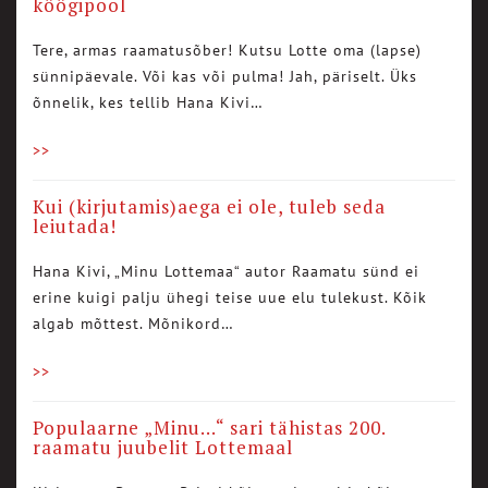
köögipool
Tere, armas raamatusõber! Kutsu Lotte oma (lapse)
sünnipäevale. Või kas või pulma! Jah, päriselt. Üks
õnnelik, kes tellib Hana Kivi…
>>
Kui (kirjutamis)aega ei ole, tuleb seda
leiutada!
Hana Kivi, „Minu Lottemaa“ autor Raamatu sünd ei
erine kuigi palju ühegi teise uue elu tulekust. Kõik
algab mõttest. Mõnikord…
>>
Populaarne „Minu…“ sari tähistas 200.
raamatu juubelit Lottemaal