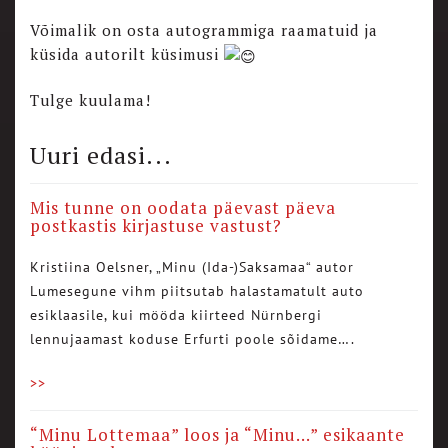
Võimalik on osta autogrammiga raamatuid ja
küsida autorilt küsimusi
Tulge kuulama!
Uuri edasi...
Mis tunne on oodata päevast päeva
postkastis kirjastuse vastust?
Kristiina Oelsner, „Minu (Ida-)Saksamaa“ autor
Lumesegune vihm piitsutab halastamatult auto
esiklaasile, kui mööda kiirteed Nürnbergi
lennujaamast koduse Erfurti poole sõidame….
>>
“Minu Lottemaa” loos ja “Minu…” esikaante