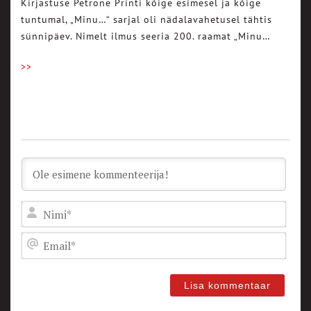
Kirjastuse Petrone Printi kõige esimesel ja kõige
tuntumal, „Minu…“ sarjal oli nädalavahetusel tähtis
sünnipäev. Nimelt ilmus seeria 200. raamat „Minu…
>>
Nam
Emai