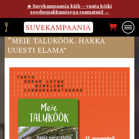
☀️ Suvekampaania käib — vaata kõiki
sooduspakkumisega raamatuid →
SUVEKAMPAANIA
VESTLUSÕHTU: MANONA PARIS
“MEIE TALUKÖÖK. HAKKA
UUESTI ELAMA”