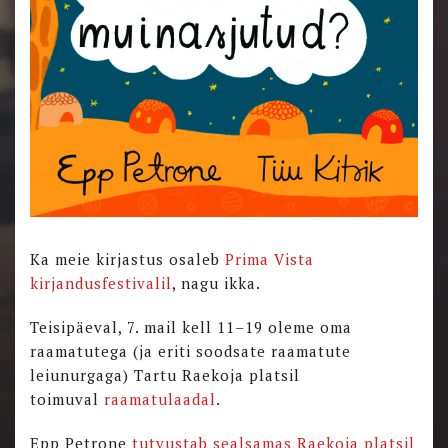
Ka meie kirjastus osaleb
Prima Vista
kirjandusfestivalil
, nagu ikka.
Teisipäeval, 7. mail kell 11–19 oleme oma
raamatutega (ja eriti soodsate raamatute
leiunurgaga) Tartu Raekoja platsil
toimuval
raamatulaadal
.
Epp Petrone
tutvustab sealsamas Raekoja platsil