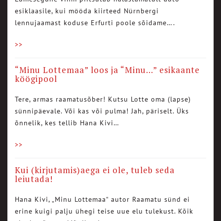
esiklaasile, kui mööda kiirteed Nürnbergi
lennujaamast koduse Erfurti poole sõidame….
>>
“Minu Lottemaa” loos ja “Minu…” esikaante
köögipool
Tere, armas raamatusõber! Kutsu Lotte oma (lapse)
sünnipäevale. Või kas või pulma! Jah, päriselt. Üks
õnnelik, kes tellib Hana Kivi…
>>
Kui (kirjutamis)aega ei ole, tuleb seda
leiutada!
Hana Kivi, „Minu Lottemaa“ autor Raamatu sünd ei
erine kuigi palju ühegi teise uue elu tulekust. Kõik