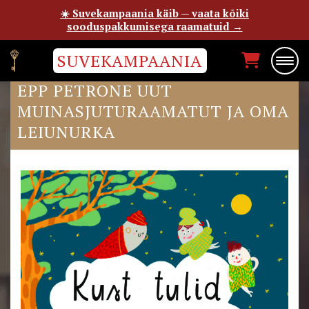
☀️ Suvekampaania käib — vaata kõiki
sooduspakkumisega raamatuid →
SUVEKAMPAANIA
TUTVUSTAME PRIMA VISTAL
EPP PETRONE UUT
MUINASJUTURAAMATUT JA OMA
LEIUNURKA