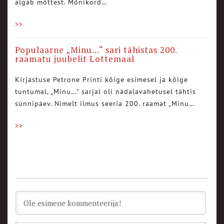
algab mõttest. Mõnikord…
>>
Populaarne „Minu…“ sari tähistas 200.
raamatu juubelit Lottemaal
Kirjastuse Petrone Printi kõige esimesel ja kõige
tuntumal, „Minu…“ sarjal oli nädalavahetusel tähtis
sünnipäev. Nimelt ilmus seeria 200. raamat „Minu…
>>