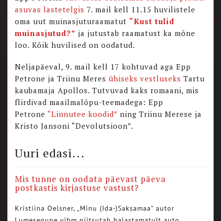
asuvas lastetelgis
7. mail kell 11.15 huvilistele
oma uut muinasjuturaamatut
“Kust tulid
muinasjutud?”
ja jutustab raamatust ka mõne
loo. Kõik huvilised on oodatud.
Neljapäeval, 9. mail kell 17 kohtuvad aga Epp
Petrone ja Triinu Meres
ühiseks vestluseks
Tartu
kaubamaja Apollos. Tutvuvad kaks romaani, mis
flirdivad maailmalõpu-teemadega: Epp
Petrone
“Linnutee koodid”
ning Triinu Merese ja
Kristo Jansoni “Devolutsioon”.
Uuri edasi...
Mis tunne on oodata päevast päeva
postkastis kirjastuse vastust?
Kristiina Oelsner, „Minu (Ida-)Saksamaa“ autor
Lumesegune vihm piitsutab halastamatult auto