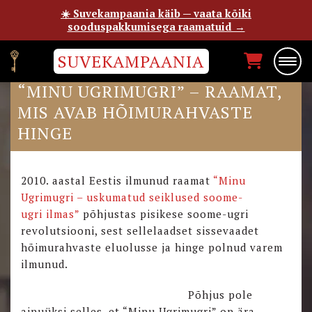
☀️ Suvekampaania käib — vaata kõiki
sooduspakkumisega raamatuid →
SUVEKAMPAANIA
TURU RAAMATUMESS ESITLEB:
“MINU UGRIMUGRI” – RAAMAT,
MIS AVAB HÕIMURAHVASTE
HINGE
2010. aastal Eestis ilmunud raamat
“Minu
Ugrimugri – uskumatud seiklused soome-
ugri ilmas”
põhjustas pisikese soome-ugri
revolutsiooni, sest sellelaadset sissevaadet
hõimurahvaste eluolusse ja hinge polnud varem
ilmunud.
Põhjus pole
ainuüksi selles, et “Minu Ugrimugri” on ära