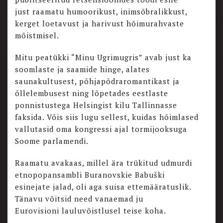
just raamatu humoorikust, inimsõbralikkust,
kerget loetavust ja harivust hõimurahvaste
mõistmisel.
Mitu peatükki “Minu Ugrimugris” avab just ka
soomlaste ja saamide hinge, alates
saunakultusest, põhjapõdraromantikast ja
õllelembusest ning lõpetades eestlaste
ponnistustega Helsingist kilu Tallinnasse
faksida. Võis siis lugu sellest, kuidas hõimlased
vallutasid oma kongressi ajal tormijooksuga
Soome parlamendi.
Raamatu avakaas, millel ära trükitud udmurdi
etnopopansambli Buranovskie Babuški
esinejate jalad, oli aga suisa ettemääratuslik.
Tänavu võitsid need vanaemad ju
Eurovisioni lauluvõistlusel teise koha.