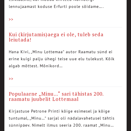
lennujaamast koduse Erfurti poole sõidame….
>>
Kui (kirjutamis)aega ei ole, tuleb seda
leiutada!
Hana Kivi, „Minu Lottemaa“ autor Raamatu sünd ei
erine kuigi palju ühegi teise uue elu tulekust. Kõik
algab mõttest. Mõnikord…
>>
Populaarne „Minu…“ sari tähistas 200.
raamatu juubelit Lottemaal
Kirjastuse Petrone Printi kõige esimesel ja kõige
tuntumal, „Minu…“ sarjal oli nädalavahetusel tähtis
sünnipäev. Nimelt ilmus seeria 200. raamat „Minu…