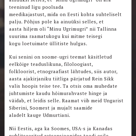
teeninud ligu poolsada
meedikajastust, mida on Eesti kohta suhteliselt
palju. Põhjus pole ka ainuüksi selles, et
aasta hiljem oli “Minu Ugrimugri” nii Tallinna
suurima raamatukogu kui mitme teisegi
kogu loetuimate üllitiste hulgas.
Kui senini on soome-ugri teemat käsitletud
eelkõige teaduslikuna, filoloogiast,
folkloorist, etnograafiast lähtudes, siis autor,
aasta ajakirjaniku tiitliga pärjatud Rein Sikk
valis hoopis teise tee. Ta otsis oma muhedate
juhtumiste kaudu hõimurahvaste hinge ja
väidab, et leidis selle. Raamat viib meid Ungarist
Siberini, Soomest ja mujalt saamide
aladelt kauge Udmurtiani.
Nii Eestis, aga ka Soomes, USA-s ja Kanadas
publitseeritud retsensioonides toodi esile