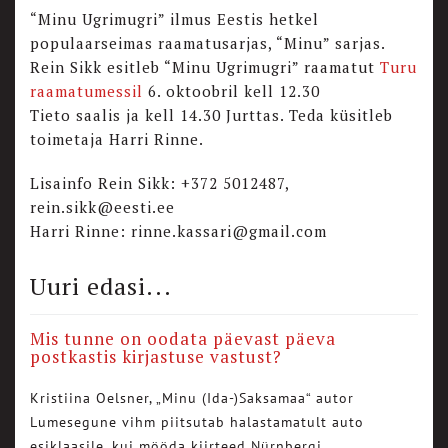
“Minu Ugrimugri” ilmus Eestis hetkel
populaarseimas raamatusarjas, “Minu” sarjas.
Rein Sikk esitleb “Minu Ugrimugri” raamatut
Turu
raamatumessil
6. oktoobril kell 12.30
Tieto saalis ja kell 14.30 Jurttas. Teda küsitleb
toimetaja Harri Rinne.
Lisainfo Rein Sikk: +372 5012487,
rein.sikk@eesti.ee
Harri Rinne: rinne.kassari@gmail.com
Uuri edasi...
Mis tunne on oodata päevast päeva
postkastis kirjastuse vastust?
Kristiina Oelsner, „Minu (Ida-)Saksamaa“ autor
Lumesegune vihm piitsutab halastamatult auto
esiklaasile, kui mööda kiirteed Nürnbergi