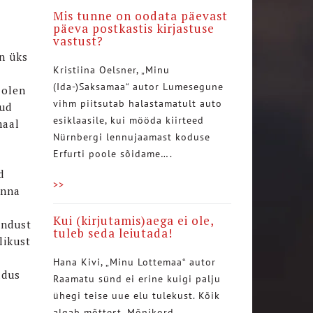
Mis tunne on oodata päevast
päeva postkastis kirjastuse
vastust?
en üks
Kristiina Oelsner, „Minu
(Ida-)Saksamaa“ autor Lumesegune
 olen
vihm piitsutab halastamatult auto
uud
esiklaasile, kui mööda kiirteed
maal
Nürnbergi lennujaamast koduse
Erfurti poole sõidame….
d
>>
onna
Kui (kirjutamis)aega ei ole,
andust
tuleb seda leiutada!
likust
Hana Kivi, „Minu Lottemaa“ autor
ldus
Raamatu sünd ei erine kuigi palju
ühegi teise uue elu tulekust. Kõik
algab mõttest. Mõnikord…