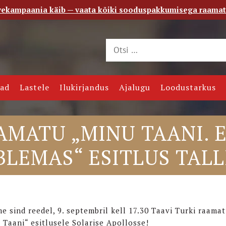
vekampaania käib — vaata kõiki sooduspakkumisega raama
 saade
Kontakt
jad
Lastele
Ilukirjandus
Ajalugu
Loodustarkus
AMATU „MINU TAANI. E
BLEMAS“ ESITLUS TAL
e sind reedel, 9. septembril kell 17.30 Taavi Turki raama
 Taani“ esitlusele Solarise Apollosse!