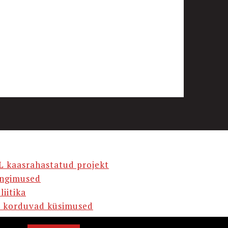
L kaasrahastatud projekt
ingimused
liitika
 korduvad küsimused
AMA