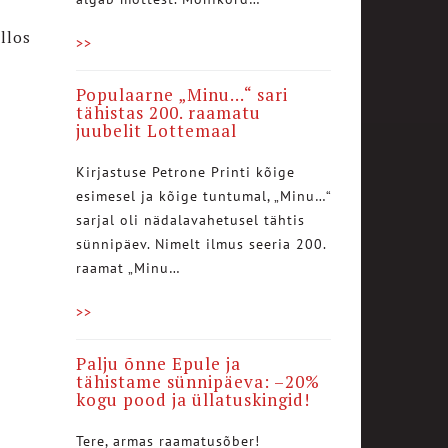
llos
>>
Populaarne „Minu…“ sari
tähistas 200. raamatu
juubelit Lottemaal
Kirjastuse Petrone Printi kõige
esimesel ja kõige tuntumal, „Minu…“
sarjal oli nädalavahetusel tähtis
sünnipäev. Nimelt ilmus seeria 200.
raamat „Minu…
>>
Palju õnne Epule ja
tähistame sünnipäeva: –20%
kogu pood ja üllatuskingid!
Tere, armas raamatusõber!