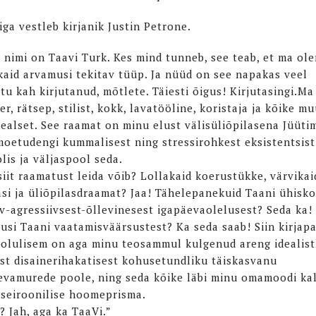
iga vestleb kirjanik Justin Petrone.
 nimi on Taavi Turk. Kes mind tunneb, see teab, et ma ol
kaid arvamusi tekitav tüüp. Ja nüüd on see napakas veel
tu kah kirjutanud, mõtlete. Täiesti õigus! Kirjutasingi.Ma
er, rätsep, stilist, kokk, lavatööline, koristaja ja kõike m
ealset. See raamat on minu elust välisüliõpilasena Jüüti
moetudengi kummalisest ning stressirohkest eksistentsist
lis ja väljaspool seda.
siit raamatust leida võib? Lollakaid koerustükke, värvikai
asi ja üliõpilasdraamat? Jaa! Tähelepanekuid Taani ühisk
iv-agressiivsest-õllevinesest igapäevaolelusest? Seda ka!
tusi Taani vaatamisväärsustest? Ka seda saab! Siin kirjap
 olulisem on aga minu teosammul kulgenud areng idealist
st disainerihakatisest kohusetundliku täiskasvanu
evamurede poole, ning seda kõike läbi minu omamoodi ka
eseiroonilise hoomeprisma.
? Jah, aga ka TaaVi.”