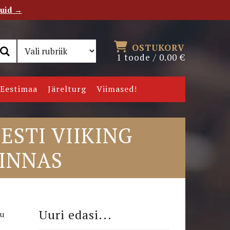
tuid →
RSS
Uudiskiri
OSTUKORV
1 toode /
0.00
€
Eestimaa
Järelturg
Viimased!
ESTI VIIKING
LINNAS
Uuri edasi...
tu