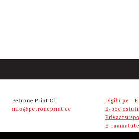
Petrone Print OÜ
Digihüpe – E
info@petroneprint.ee
E-poe ostut
Privaatsuspo
E-raamatute