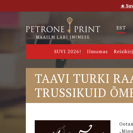
☀️ Su
Esileht
Pood
E-raamatud
Uudised
Meie
EST
MAAILM LÄBI INIMESE
SUVI 2026!
Ilmumas
Reisikir
TAAVI TURKI RA
TRUSSIKUID ÕM
Ootam
„Minu