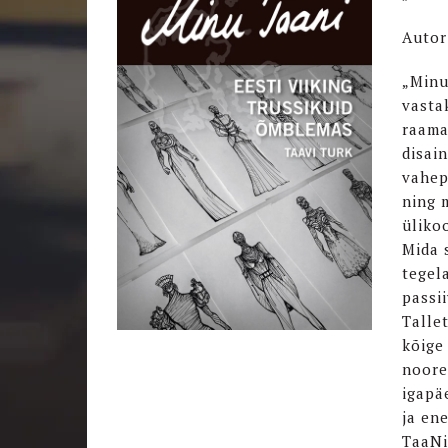
Autor
„Minu
vasta
raama
disain
vahep
ning 
ülikoo
Mida 
tegel
passi
Talle
kõige
noore
igapä
ja en
TaaNi