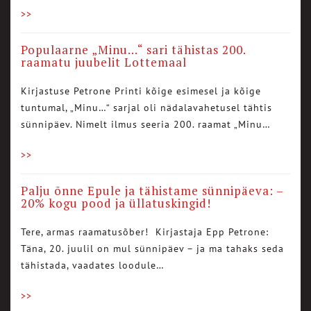
>>
Populaarne „Minu…“ sari tähistas 200.
raamatu juubelit Lottemaal
Kirjastuse Petrone Printi kõige esimesel ja kõige
tuntumal, „Minu…“ sarjal oli nädalavahetusel tähtis
sünnipäev. Nimelt ilmus seeria 200. raamat „Minu…
>>
Palju õnne Epule ja tähistame sünnipäeva: –
20% kogu pood ja üllatuskingid!
Tere, armas raamatusõber! Kirjastaja Epp Petrone:
Täna, 20. juulil on mul sünnipäev – ja ma tahaks seda
tähistada, vaadates loodule…
>>