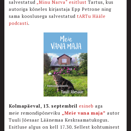
salvestatud
„Minu Narva“
esitlust
Tartus, kus
autoriga kõneles kirjastaja Epp Petrone ning
sama kooslusega salvestatud
tARTu Hääle
podcasti
.
Kolmapäeval, 13. septembril
esineb
aga
meie remondipõneviku
„Meie vana maja”
autor
Tuuli Jõesaar Läänemaa Keskraamatukogus.
Esitluse algus on kell 17.30. Sellest kohtumisest