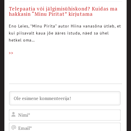
Telepaatia või jälgimisühiskond? Kuidas ma
hakkasin “Minu Piritat” kirjutama
Eno Leies, “Minu Pirita” autor Hiina vanasõna ütleb, et
kui piisavalt kaua jõe ääres istuda, näed sa ühel
hetkel oma…
>>
Nam
Emai