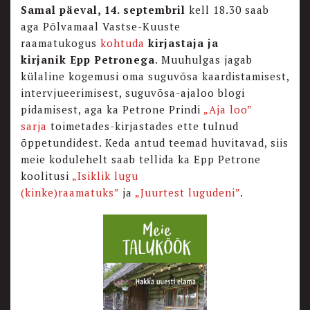
Samal päeval, 14. septembril
kell 18.30 saab
aga Põlvamaal Vastse-Kuuste
raamatukogus
kohtuda
kirjastaja ja
kirjanik Epp Petronega
. Muuhulgas jagab
külaline kogemusi oma suguvõsa kaardistamisest,
intervjueerimisest, suguvõsa-ajaloo blogi
pidamisest, aga ka Petrone Prindi
„Aja loo”
sarja
toimetades-kirjastades ette tulnud
õppetundidest. Keda antud teemad huvitavad, siis
meie kodulehelt saab tellida ka Epp Petrone
koolitusi
„Isiklik lugu
(kinke)raamatuks”
ja
„Juurtest lugudeni”
.