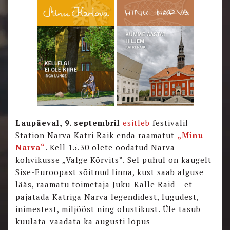
Laupäeval, 9. septembril
esitleb
festivalil
Station Narva Katri Raik enda raamatut
„Minu
Narva“
. Kell 15.30 olete oodatud Narva
kohvikusse „Valge Kõrvits”. Sel puhul on kaugelt
Sise-Euroopast sõitnud linna, kust saab alguse
lääs, raamatu toimetaja Juku-Kalle Raid – et
pajatada Katriga Narva legendidest, lugudest,
inimestest, miljööst ning olustikust. Üle tasub
kuulata-vaadata ka augusti lõpus