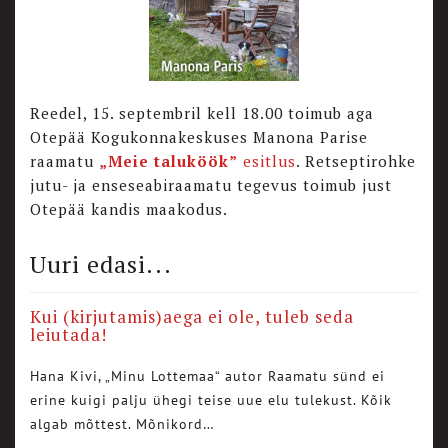
Reedel, 15. septembril kell 18.00 toimub aga
Otepää Kogukonnakeskuses Manona Parise
raamatu
„Meie taluköök”
esitlus
. Retseptirohke
jutu- ja enseseabiraamatu tegevus toimub just
Otepää kandis maakodus.
Uuri edasi...
Kui (kirjutamis)aega ei ole, tuleb seda
leiutada!
Hana Kivi, „Minu Lottemaa“ autor Raamatu sünd ei
erine kuigi palju ühegi teise uue elu tulekust. Kõik
algab mõttest. Mõnikord…