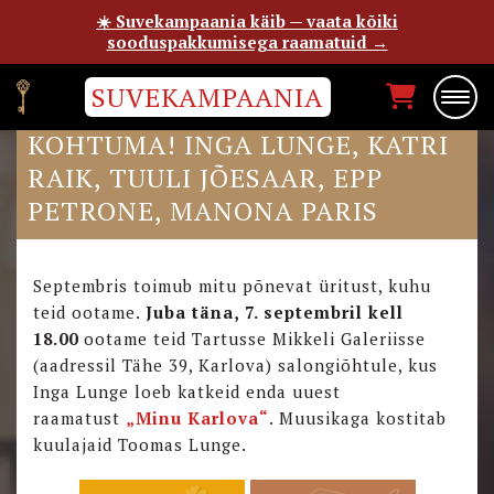
☀️ Suvekampaania käib — vaata kõiki
sooduspakkumisega raamatuid →
SUVEKAMPAANIA
SEPTEMBRIS AUTORITEGA
KOHTUMA! INGA LUNGE, KATRI
RAIK, TUULI JÕESAAR, EPP
PETRONE, MANONA PARIS
Septembris toimub mitu põnevat üritust, kuhu
teid ootame.
Juba
täna, 7. septembril kell
18.00
ootame teid Tartusse Mikkeli Galeriisse
(aadressil Tähe 39, Karlova) salongiõhtule, kus
Inga Lunge loeb katkeid enda uuest
raamatust
„Minu Karlova“
. Muusikaga kostitab
kuulajaid Toomas Lunge.