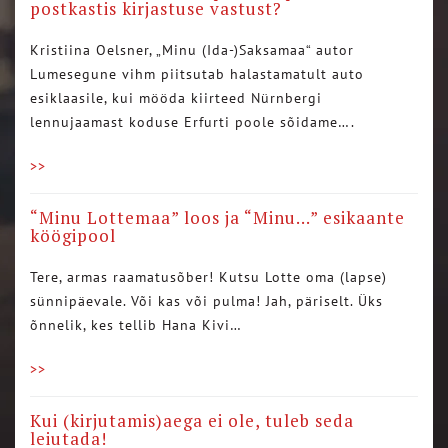
postkastis kirjastuse vastust?
Kristiina Oelsner, „Minu (Ida-)Saksamaa“ autor
Lumesegune vihm piitsutab halastamatult auto
esiklaasile, kui mööda kiirteed Nürnbergi
lennujaamast koduse Erfurti poole sõidame….
>>
“Minu Lottemaa” loos ja “Minu…” esikaante
köögipool
Tere, armas raamatusõber! Kutsu Lotte oma (lapse)
sünnipäevale. Või kas või pulma! Jah, päriselt. Üks
õnnelik, kes tellib Hana Kivi…
>>
Kui (kirjutamis)aega ei ole, tuleb seda
leiutada!