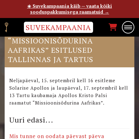
☀️ Suvekampaania käib — vaata kõiki
sooduspakkumisega raamatuid →
SUVEKAMPAANIA
RAAMATU
“MISSIOONISÕDURINA
AAFRIKAS” ESITLUSED
TALLINNAS JA TARTUS
Neljapäeval, 15. septembril kell 16 esitleme
Solarise Apollos ja laupäeval, 17. septembril kell
13 Tartu kaubamaja Apollos Kristo Palsi
raamatut “Missioonisõdurina Aafrikas”.
Uuri edasi...
Mis tunne on oodata päevast päeva