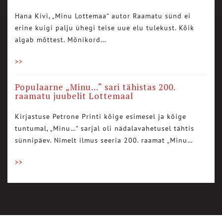
Hana Kivi, „Minu Lottemaa“ autor Raamatu sünd ei
erine kuigi palju ühegi teise uue elu tulekust. Kõik
algab mõttest. Mõnikord…
>>
Populaarne „Minu…“ sari tähistas 200.
raamatu juubelit Lottemaal
Kirjastuse Petrone Printi kõige esimesel ja kõige
tuntumal, „Minu…“ sarjal oli nädalavahetusel tähtis
sünnipäev. Nimelt ilmus seeria 200. raamat „Minu…
>>