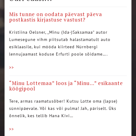
Mis tunne on oodata päevast päeva
postkastis kirjastuse vastust?
Kristiina Oelsner, „Minu (Ida-)Saksamaa“ autor
Lumesegune vihm piitsutab halastamatult auto
esiklaasile, kui mööda kiirteed Nürnbergi
lennujaamast koduse Erfurti poole sõidame….
>>
“Minu Lottemaa” loos ja “Minu…” esikaante
köögipool
Tere, armas raamatusõber! Kutsu Lotte oma (lapse)
sünnipäevale. Või kas või pulma! Jah, päriselt. Üks
õnnelik, kes tellib Hana Kivi…
>>