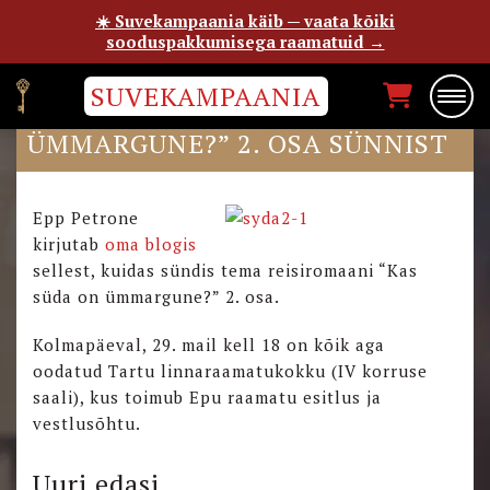
☀️ Suvekampaania käib — vaata kõiki
sooduspakkumisega raamatuid →
SUVEKAMPAANIA
RAAMATU “KAS SÜDA ON
ÜMMARGUNE?” 2. OSA SÜNNIST
Epp Petrone
kirjutab
oma blogis
sellest, kuidas sündis tema reisiromaani “Kas
süda on ümmargune?” 2. osa.
Kolmapäeval, 29. mail kell 18 on kõik aga
oodatud Tartu linnaraamatukokku (IV korruse
saali), kus toimub Epu raamatu esitlus ja
vestlusõhtu.
Uuri edasi...