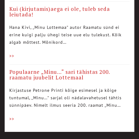
Kui (kirjutamis)aega ei ole, tuleb seda
leiutada!
Hana Kivi, „Minu Lottemaa“ autor Raamatu sünd ei
erine kuigi palju ühegi teise uue elu tulekust. Kõik
algab mõttest. Mõnikord…
>>
Populaarne „Minu…“ sari tähistas 200.
raamatu juubelit Lottemaal
Kirjastuse Petrone Printi kõige esimesel ja kõige
tuntumal, „Minu…“ sarjal oli nädalavahetusel tähtis
sünnipäev. Nimelt ilmus seeria 200. raamat „Minu…
>>