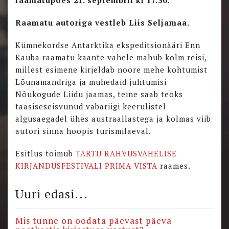
Raamatu autoriga vestleb Liis Seljamaa.
Kümnekordse Antarktika ekspeditsionääri Enn
Kauba raamatu kaante vahele mahub kolm reisi,
millest esimene kirjeldab noore mehe kohtumist
Lõunamandriga ja muhedaid juhtumisi
Nõukogude Liidu jaamas, teine saab teoks
taasiseseisvunud vabariigi keerulistel
algusaegadel ühes austraallastega ja kolmas viib
autori sinna hoopis turismilaeval.
Esitlus toimub
TARTU RAHVUSVAHELISE
KIRJANDUSFESTIVALI PRIMA VISTA
raames.
Uuri edasi...
Mis tunne on oodata päevast päeva