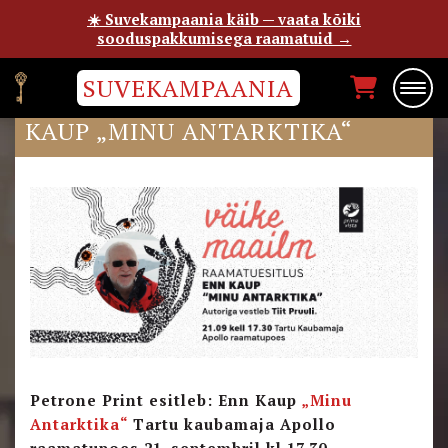
☀️ Suvekampaania käib — vaata kõiki
sooduspakkumisega raamatuid →
SUVEKAMPAANIA
PETRONE PRINT ESITLEB: ENN
KAUP „MINU ANTARKTIKA“
Petrone Print esitleb: Enn Kaup
„Minu
Antarktika“
Tartu kaubamaja Apollo
raamatupoes 21. septembril kl 17.30.