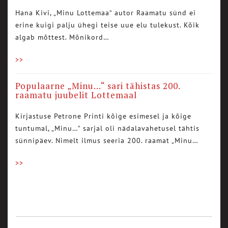
Hana Kivi, „Minu Lottemaa“ autor Raamatu sünd ei
erine kuigi palju ühegi teise uue elu tulekust. Kõik
algab mõttest. Mõnikord…
>>
Populaarne „Minu…“ sari tähistas 200.
raamatu juubelit Lottemaal
Kirjastuse Petrone Printi kõige esimesel ja kõige
tuntumal, „Minu…“ sarjal oli nädalavahetusel tähtis
sünnipäev. Nimelt ilmus seeria 200. raamat „Minu…
>>