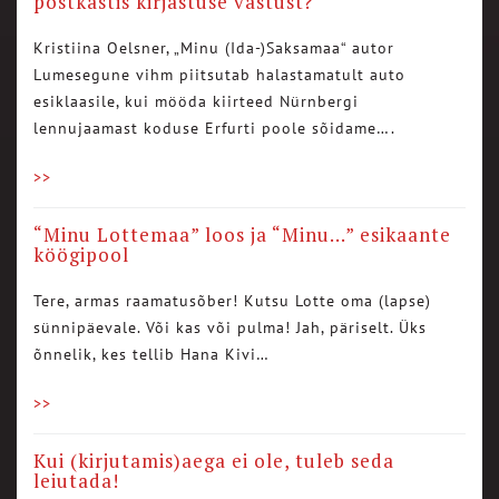
postkastis kirjastuse vastust?
Kristiina Oelsner, „Minu (Ida-)Saksamaa“ autor
Lumesegune vihm piitsutab halastamatult auto
esiklaasile, kui mööda kiirteed Nürnbergi
lennujaamast koduse Erfurti poole sõidame….
>>
“Minu Lottemaa” loos ja “Minu…” esikaante
köögipool
Tere, armas raamatusõber! Kutsu Lotte oma (lapse)
sünnipäevale. Või kas või pulma! Jah, päriselt. Üks
õnnelik, kes tellib Hana Kivi…
>>
Kui (kirjutamis)aega ei ole, tuleb seda
leiutada!