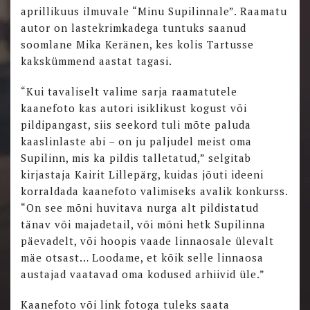
aprillikuus ilmuvale “Minu Supilinnale”. Raamatu
autor on lastekrimkadega tuntuks saanud
soomlane Mika Keränen, kes kolis Tartusse
kakskümmend aastat tagasi.
“Kui tavaliselt valime sarja raamatutele
kaanefoto kas autori isiklikust kogust või
pildipangast, siis seekord tuli mõte paluda
kaaslinlaste abi – on ju paljudel meist oma
Supilinn, mis ka pildis talletatud,” selgitab
kirjastaja Kairit Lillepärg, kuidas jõuti ideeni
korraldada kaanefoto valimiseks avalik konkurss.
“On see mõni huvitava nurga alt pildistatud
tänav või majadetail, või mõni hetk Supilinna
päevadelt, või hoopis vaade linnaosale ülevalt
mäe otsast… Loodame, et kõik selle linnaosa
austajad vaatavad oma kodused arhiivid üle.”
Kaanefoto või link fotoga tuleks saata