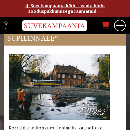
☀️ Suvekampaania käib — vaata kõiki
sooduspakkumisega raamatuid →
SUVEKAMPAANIA
OTSIME KAANEFOTOT “MINU
SUPILINNALE”
Korraldame konkursi leidmaks kaanefotot