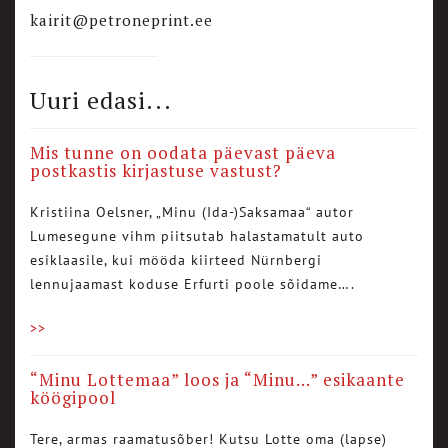
kairit@petroneprint.ee
Uuri edasi...
Mis tunne on oodata päevast päeva
postkastis kirjastuse vastust?
Kristiina Oelsner, „Minu (Ida-)Saksamaa“ autor
Lumesegune vihm piitsutab halastamatult auto
esiklaasile, kui mööda kiirteed Nürnbergi
lennujaamast koduse Erfurti poole sõidame….
>>
“Minu Lottemaa” loos ja “Minu…” esikaante
köögipool
Tere, armas raamatusõber! Kutsu Lotte oma (lapse)