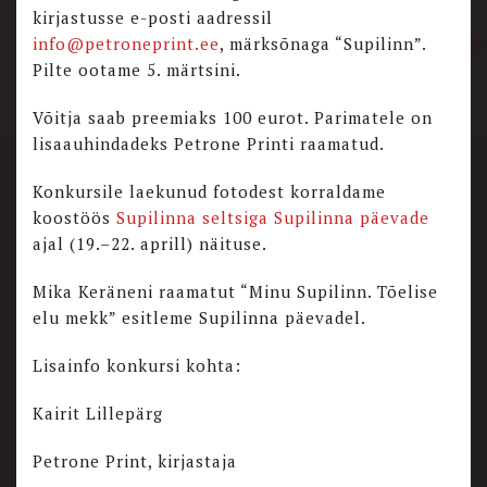
kirjastusse e-posti aadressil
info@petroneprint.ee
, märksõnaga “Supilinn”.
Pilte ootame 5. märtsini.
Võitja saab preemiaks 100 eurot. Parimatele on
lisaauhindadeks Petrone Printi raamatud.
Konkursile laekunud fotodest korraldame
koostöös
Supilinna seltsiga
Supilinna päevade
ajal (19.–22. aprill) näituse.
Mika Keräneni raamatut “Minu Supilinn. Tõelise
elu mekk” esitleme Supilinna päevadel.
Lisainfo konkursi kohta:
Kairit Lillepärg
Petrone Print, kirjastaja