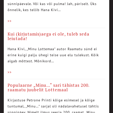
sünnipäevale. Või kas või pulma! Jah, päriselt. Üks
õnnelik, kes tellib Hana Kivi…
>>
Kui (kirjutamis)aega ei ole, tuleb seda
leiutada!
Hana Kivi, „Minu Lottemaa“ autor Raamatu sünd ei
erine kuigi palju ühegi teise uue elu tulekust. Kõik
algab mõttest. Mõnikord…
>>
Populaarne „Minu…“ sari tähistas 200.
raamatu juubelit Lottemaal
Kirjastuse Petrone Printi kõige esimesel ja kõige
tuntumal, „Minu…“ sarjal oli nädalavahetusel tähtis
sünnipäev. Nimelt ilmus seeria 200. raamat „Minu…