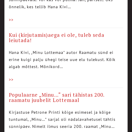
õnnelik, kes tellib Hana Kivi…
>>
Kui (kirjutamis)aega ei ole, tuleb seda
leiutada!
Hana Kivi, „Minu Lottemaa“ autor Raamatu sünd ei
erine kuigi palju ühegi teise uue elu tulekust. Kõik
algab mõttest. Mõnikord…
>>
Populaarne „Minu…“ sari tähistas 200.
raamatu juubelit Lottemaal
Kirjastuse Petrone Printi kõige esimesel ja kõige
tuntumal, „Minu…“ sarjal oli nädalavahetusel tähtis
sünnipäev. Nimelt ilmus seeria 200. raamat „Minu…