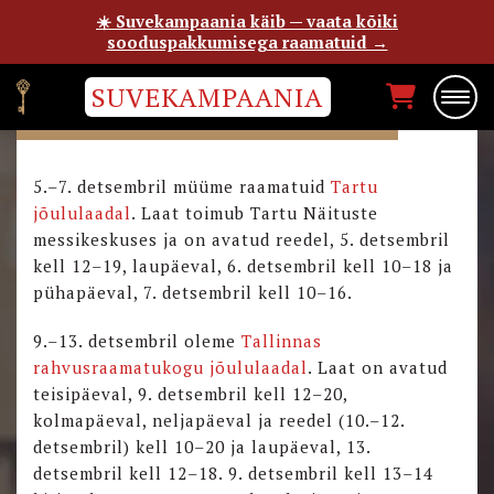
☀️ Suvekampaania käib — vaata kõiki
sooduspakkumisega raamatuid →
SUVEKAMPAANIA
OSALEME JÕULULAATADEL
5.–7. detsembril müüme raamatuid
Tartu
jõululaadal
. Laat toimub Tartu Näituste
messikeskuses ja on avatud reedel, 5. detsembril
kell 12–19, laupäeval, 6. detsembril kell 10–18 ja
pühapäeval, 7. detsembril kell 10–16.
9.–13. detsembril oleme
Tallinnas
rahvusraamatukogu jõululaadal
. Laat on avatud
teisipäeval, 9. detsembril kell 12–20,
kolmapäeval, neljapäeval ja reedel (10.–12.
detsembril) kell 10–20 ja laupäeval, 13.
detsembril kell 12–18. 9. detsembril kell 13–14