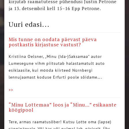
kirjutab raamatutesse pühendusi Justin Petrone
ja 13. detsembril kell 15–16 Epp Petrone.
Uuri edasi...
Mis tunne on oodata päevast päeva
postkastis kirjastuse vastust?
Kristiina Oelsner, „Minu (Ida-)Saksamaa“ autor
Lumesegune vihm piitsutab halastamatult auto
esiklaasile, kui mööda kiirteed Nürnbergi
lennujaamast koduse Erfurti poole sõidame….
>>
“Minu Lottemaa” loos ja “Minu…” esikaante
köögipool
Tere, armas raamatusõber! Kutsu Lotte oma (lapse)
sünnipäevale. Või kas või pulma! Jah, päriselt. Üks