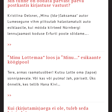
Mis tunne on oodata päevast päeva
postkastis kirjastuse vastust?
Kristiina Oelsner, „Minu (Ida-)Saksamaa“ autor
Lumesegune vihm piitsutab halastamatult auto
esiklaasile, kui mööda kiirteed Nürnbergi
lennujaamast koduse Erfurti poole sõidame….
>>
“Minu Lottemaa” loos ja “Minu…” esikaante
köögipool
Tere, armas raamatusõber! Kutsu Lotte oma (lapse)
sünnipäevale. Või kas või pulma! Jah, päriselt. Üks
õnnelik, kes tellib Hana Kivi…
>>
Kui (kirjutamis)aega ei ole, tuleb seda