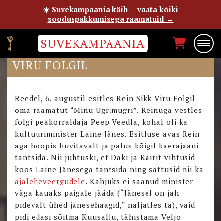
☀️ Suvekampaania käib — vaata kõiki
sooduspakkumisega raamatuid →
SUVEKAMPAANIA
“MINU UGRIMUGRI” ESITLUS
VIRU FOLGIL
Reedel, 6. augustil esitles Rein Sikk Viru Folgil
oma raamatut “Minu Ugrimugri”. Reinuga vestles
folgi peakorraldaja Peep Veedla, kohal oli ka
kultuuriminister Laine Jänes. Esitluse avas Rein
aga hoopis huvitavalt ja palus kõigil kaerajaani
tantsida. Nii juhtuski, et Daki ja Kairit vihtusid
koos Laine Jänesega tantsida ning sattusid nii ka
ajaleheveergudele
. Kahjuks ei saanud minister
väga kauaks paigale jääda (“Jänesel on jah
pidevalt ühed jänesehaagid,” naljatles ta), vaid
pidi edasi sõitma Kuusallu, tähistama Veljo