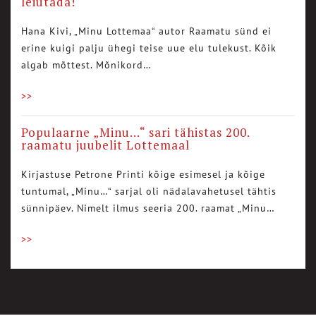
leiutada!
Hana Kivi, „Minu Lottemaa“ autor Raamatu sünd ei
erine kuigi palju ühegi teise uue elu tulekust. Kõik
algab mõttest. Mõnikord…
>>
Populaarne „Minu…“ sari tähistas 200.
raamatu juubelit Lottemaal
Kirjastuse Petrone Printi kõige esimesel ja kõige
tuntumal, „Minu…“ sarjal oli nädalavahetusel tähtis
sünnipäev. Nimelt ilmus seeria 200. raamat „Minu…
>>