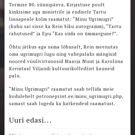
Tormise 80. sünnipäeva. Kirjastuse poolt
kinkisime aga ministrile ja endisele Tartu
linnapeale kolm raamatut: “Minu Ugrimugri”
(kuhu sai sisse ka Rein Siku autogramm), “Tartu
rahutused” ja Epu “Kas süda on ümmargune?”.
Õhtu jätkus aga sama lõbusalt, Rein meenutas
oma ugrimugri lugu ning vahepalaks mängisid
noored viiulivirtuoosid Maarja Nuut ja Karoliina
Kreintaal Viljandi kultuurikolledžist kauneid
palu.
“Minu Ugrimugri” raamatut saab tellida meie
kodulehelt petroneprint.ee/minu_ugrimugri.php,
samast saab lugeda ka katkendeid raamatust.
Uuri edasi...