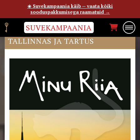
☀️ Suvekampaania käib — vaata kõiki
sooduspakkumisega raamatuid →
SUVEKAMPAANIA
“MINU RIIA” ESITLUSED
TALLINNAS JA TARTUS