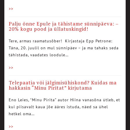
>>
Palju õnne Epule ja tähistame sünnipäeva: –
20% kogu pood ja üllatuskingid!
Tere, armas raamatusõber! Kirjastaja Epp Petrone:
Täna, 20. juulil on mul sünnipäev – ja ma tahaks seda
tähistada, vaadates loodule…
>>
Telepaatia või jälgimisühiskond? Kuidas ma
hakkasin “Minu Piritat” kirjutama
Eno Leies, “Minu Pirita” autor Hiina vanasõna ütleb, et
kui piisavalt kaua jõe ääres istuda, näed sa ühel
hetkel oma…
>>