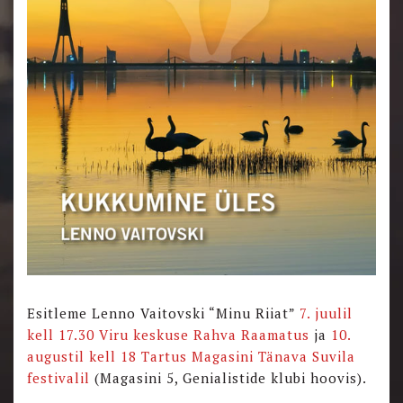
Esitleme Lenno Vaitovski “Minu Riiat”
7. juulil
kell 17.30 Viru keskuse Rahva Raamatus
ja
10.
augustil kell 18 Tartus Magasini Tänava Suvila
festivalil
(Magasini 5, Genialistide klubi hoovis).