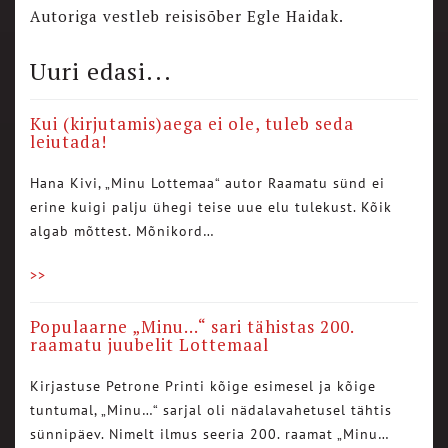
Autoriga vestleb reisisõber Egle Haidak.
Uuri edasi...
Kui (kirjutamis)aega ei ole, tuleb seda
leiutada!
Hana Kivi, „Minu Lottemaa“ autor Raamatu sünd ei
erine kuigi palju ühegi teise uue elu tulekust. Kõik
algab mõttest. Mõnikord…
>>
Populaarne „Minu…“ sari tähistas 200.
raamatu juubelit Lottemaal
Kirjastuse Petrone Printi kõige esimesel ja kõige
tuntumal, „Minu…“ sarjal oli nädalavahetusel tähtis
sünnipäev. Nimelt ilmus seeria 200. raamat „Minu…