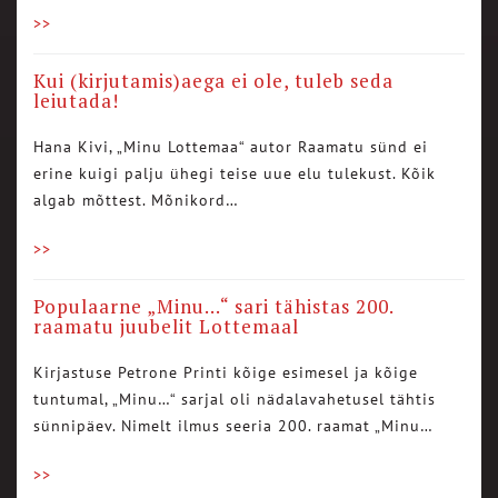
>>
Kui (kirjutamis)aega ei ole, tuleb seda
leiutada!
Hana Kivi, „Minu Lottemaa“ autor Raamatu sünd ei
erine kuigi palju ühegi teise uue elu tulekust. Kõik
algab mõttest. Mõnikord…
>>
Populaarne „Minu…“ sari tähistas 200.
raamatu juubelit Lottemaal
Kirjastuse Petrone Printi kõige esimesel ja kõige
tuntumal, „Minu…“ sarjal oli nädalavahetusel tähtis
sünnipäev. Nimelt ilmus seeria 200. raamat „Minu…
>>