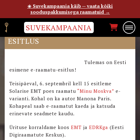
☀️ Suvekampaania käib — vaata kõiki
sooduspakkumisega raamatuid →
SUVEKAMPAANIA
“MINU MOSKVA” E-RAAMATU
ESITLUS
Tulemas on Eesti
esimene e-raamatu-esitlus!
Teisipäeval, 6. septembril kell 15 esitleme
Solarise EMT poes raamatu
“Minu Moskva”
e-
varianti. Kohal on ka autor Manona Paris.
Kohapeal saab e-raamatut kaeda ja katsuda
erinevate seadmete kaudu.
Ürituse korraldame koos
EMT
ja
EDRKga
(Eesti
Digiraamatute Keskus).