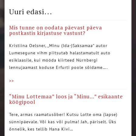
Uuri edasi...
Mis tunne on oodata päevast päeva
postkastis kirjastuse vastust?
Kristiina Oelsner, „Minu (Ida-)Saksamaa“ autor
Lumesegune vihm piitsutab halastamatult auto
esiklaasile, kui mööda kiirteed Nürnbergi
lennujaamast koduse Erfurti poole sõidame….
>>
“Minu Lottemaa” loos ja “Minu…” esikaante
köögipool
Tere, armas raamatusõber! Kutsu Lotte oma (lapse)
sünnipäevale. Või kas või pulma! Jah, päriselt. Üks
õnnelik, kes tellib Hana Kivi…