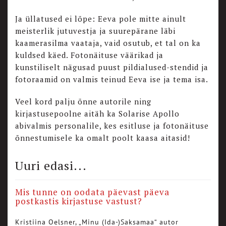
Ja üllatused ei lõpe: Eeva pole mitte ainult
meisterlik jutuvestja ja suurepärane läbi
kaamerasilma vaataja, vaid osutub, et tal on ka
kuldsed käed. Fotonäituse väärikad ja
kunstiliselt nägusad puust pildialused-stendid ja
fotoraamid on valmis teinud Eeva ise
ja tema isa.
Veel kord palju õnne autorile ning
kirjastusepoolne aitäh ka Solarise Apollo
abivalmis personalile, kes esitluse ja fotonäituse
õnnestumisele ka omalt poolt kaasa aitasid!
Uuri edasi...
Mis tunne on oodata päevast päeva
postkastis kirjastuse vastust?
Kristiina Oelsner, „Minu (Ida-)Saksamaa“ autor