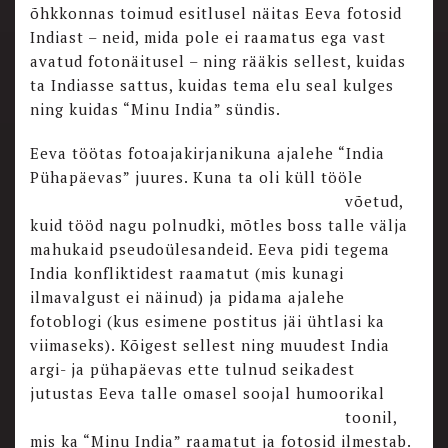
õhkkonnas toimud esitlusel näitas Eeva fotosid
Indiast – neid, mida pole ei raamatus ega vast
avatud fotonäitusel – ning rääkis sellest, kuidas
ta Indiasse sattus, kuidas tema elu seal kulges
ning kuidas “Minu India” sündis.
Eeva töötas fotoajakirjanikuna ajalehe “India
Pühapäevas” juures. Kuna ta oli küll tööle
võetud,
kuid tööd nagu polnudki, mõtles boss talle välja
mahukaid pseudoülesandeid. Eeva pidi tegema
India konfliktidest raamatut (mis kunagi
ilmavalgust ei näinud) ja pidama ajalehe
fotoblogi (kus esimene postitus jäi ühtlasi ka
viimaseks). Kõigest sellest ning muudest India
argi- ja pühapäevas ette tulnud seikadest
jutustas Eeva talle omasel soojal humoorikal
toonil,
mis ka “Minu India” raamatut ja fotosid ilmestab.