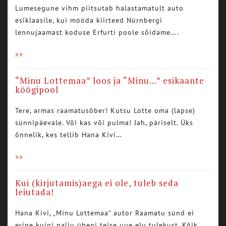
Lumesegune vihm piitsutab halastamatult auto
esiklaasile, kui mööda kiirteed Nürnbergi
lennujaamast koduse Erfurti poole sõidame….
>>
“Minu Lottemaa” loos ja “Minu…” esikaante
köögipool
Tere, armas raamatusõber! Kutsu Lotte oma (lapse)
sünnipäevale. Või kas või pulma! Jah, päriselt. Üks
õnnelik, kes tellib Hana Kivi…
>>
Kui (kirjutamis)aega ei ole, tuleb seda
leiutada!
Hana Kivi, „Minu Lottemaa“ autor Raamatu sünd ei
erine kuigi palju ühegi teise uue elu tulekust. Kõik