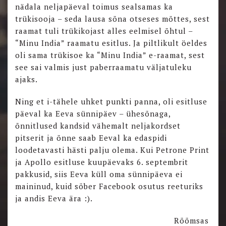
nädala neljapäeval toimus sealsamas ka
trükisooja – seda lausa sõna otseses mõttes, sest
raamat tuli trükikojast alles eelmisel õhtul –
“Minu India” raamatu esitlus. Ja piltlikult öeldes
oli sama trükisoe ka “Minu India” e-raamat, sest
see sai valmis just paberraamatu väljatuleku
ajaks.
Ning et i-tähele uhket punkti panna, oli esitluse
päeval ka Eeva sünnipäev – ühesõnaga,
õnnitlused kandsid vähemalt neljakordset
pitserit ja õnne saab Eeval ka edaspidi
loodetavasti hästi palju olema. Kui Petrone Print
ja Apollo esitluse kuupäevaks 6. septembrit
pakkusid, siis Eeva küll oma sünnipäeva ei
maininud, kuid sõber Facebook osutus reeturiks
ja andis Eeva ära :).
Rõõmsas