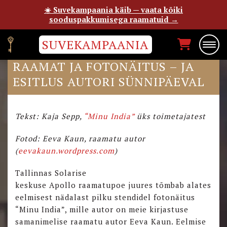
☀️ Suvekampaania käib — vaata kõiki
sooduspakkumisega raamatuid →
SUVEKAMPAANIA
“MINU INDIA”: RAAMAT, E-
RAAMAT JA FOTONÄITUS – JA
ESITLUS AUTORI SÜNNIPÄEVAL
Tekst: Kaja Sepp,
“Minu India”
üks toimetajatest
Fotod: Eeva Kaun, raamatu autor
(
eevakaun.wordpress.com
)
Tallinnas Solarise
keskuse Apollo raamatupoe juures tõmbab alates
eelmisest nädalast pilku stendidel fotonäitus
“Minu India”, mille autor on meie kirjastuse
samanimelise raamatu autor Eeva Kaun. Eelmise