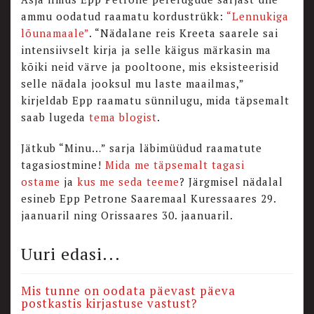
ammu oodatud raamatu kordustrükk:
“Lennukiga
lõunamaale”
. “Nädalane reis Kreeta saarele sai
intensiivselt kirja ja selle käigus märkasin ma
kõiki neid värve ja pooltoone, mis eksisteerisid
selle nädala jooksul mu laste maailmas,”
kirjeldab Epp raamatu sünnilugu, mida täpsemalt
saab lugeda
tema blogist
.
Jätkub “Minu…” sarja läbimüüdud raamatute
tagasiostmine!
Mida me täpsemalt tagasi
ostame
ja
kus me seda teeme
? Järgmisel nädalal
esineb Epp Petrone Saaremaal Kuressaares 29.
jaanuaril ning Orissaares 30. jaanuaril.
Uuri edasi...
Mis tunne on oodata päevast päeva
postkastis kirjastuse vastust?