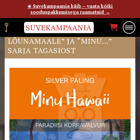
☀️ Suvekampaania käib — vaata kõiki
sooduspakkumisega raamatuid →
SUVEKAMPAANIA
“MINU HAWAII”, “LENNUKIGA
LÕUNAMAALE” JA “MINU…”
SARJA TAGASIOST