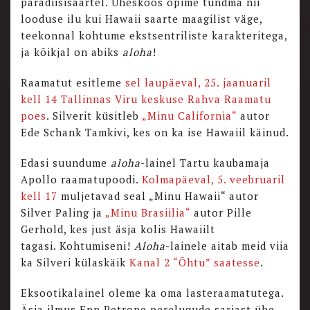
paradiisisaartel. Üheskoos õpime tundma nii
looduse ilu kui Hawaii saarte maagilist väge,
teekonnal kohtume ekstsentriliste karakteritega,
ja kõikjal on abiks
aloha
!
Raamatut esitleme
sel laupäeval, 25. jaanuaril
kell 14 Tallinnas Viru keskuse Rahva Raamatu
poes
. Silverit küsitleb
„Minu California“
autor
Ede Schank Tamkivi, kes on ka ise Hawaiil käinud.
Edasi suundume
aloha
-lainel Tartu kaubamaja
Apollo raamatupoodi.
Kolmapäeval, 5. veebruaril
kell 17
muljetavad seal „Minu Hawaii“ autor
Silver Paling ja
„Minu Brasiilia“
autor Pille
Gerhold, kes just äsja kolis Hawaiilt
tagasi. Kohtumiseni!
Aloha
-lainele aitab meid viia
ka Silveri külaskäik
Kanal 2 “Õhtu” saatesse
.
Eksootikalainel oleme ka oma lasteraamatutega.
Äsja ilmus Epp Petrone perelugude sarjast ühe