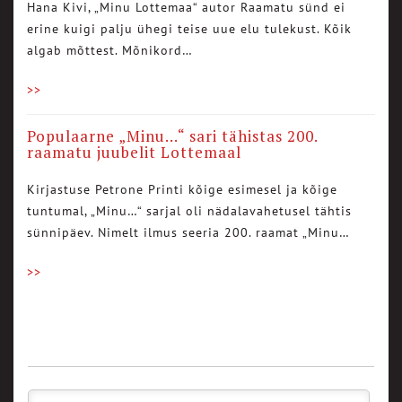
Hana Kivi, „Minu Lottemaa“ autor Raamatu sünd ei
erine kuigi palju ühegi teise uue elu tulekust. Kõik
algab mõttest. Mõnikord…
>>
Populaarne „Minu…“ sari tähistas 200.
raamatu juubelit Lottemaal
Kirjastuse Petrone Printi kõige esimesel ja kõige
tuntumal, „Minu…“ sarjal oli nädalavahetusel tähtis
sünnipäev. Nimelt ilmus seeria 200. raamat „Minu…
>>