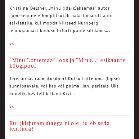
Kristiina Oelsner, „Minu (Ida-)Saksamaa“ autor
Lumesegune vihm piitsutab halastamatult auto
esiklaasile, kui mööda kiirteed Nürnbergi
lennujaamast koduse Erfurti poole sõidame….
>>
“Minu Lottemaa” loos ja “Minu…” esikaante
köögipool
Tere, armas raamatusõber! Kutsu Lotte oma (lapse)
sünnipäevale. Või kas või pulma! Jah, päriselt. Üks
õnnelik, kes tellib Hana Kivi…
>>
Kui (kirjutamis)aega ei ole, tuleb seda
leiutada!