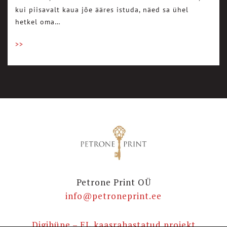
kui piisavalt kaua jõe ääres istuda, näed sa ühel
hetkel oma…
>>
Petrone Print OÜ
info@petroneprint.ee
Digihüpe – EL kaasrahastatud projekt