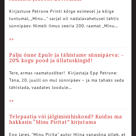
Kirjastuse Petrone Printi kõige esimesel ja kõige
tuntumal, „Minu…“ sarjal oli nädalavahetusel tähtis
sünnipäev. Nimelt ilmus seeria 200. raamat „Minu…
>>
Palju õnne Epule ja tähistame sünnipäeva: –
20% kogu pood ja üllatuskingid!
Tere, armas raamatusõber! Kirjastaja Epp Petrone:
Täna, 20. juulil on mul sünnipäev – ja ma tahaks seda
tähistada, vaadates loodule…
>>
Telepaatia või jälgimisühiskond? Kuidas ma
hakkasin “Minu Piritat” kirjutama
Eno Leies, “Minu Pirita” autor Hiina vanasõna ütleb, et