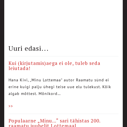
Uuri edasi...
Kui (kirjutamis)aega ei ole, tuleb seda
leiutada!
Hana Kivi, „Minu Lottemaa“ autor Raamatu sünd ei
erine kuigi palju ühegi teise uue elu tulekust. Kõik
algab mõttest. Mõnikord…
>>
Populaarne „Minu…“ sari tähistas 200.
raamatu juubelit Lottemaal