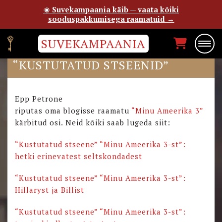
☀️ Suvekampaania käib — vaata kõiki
sooduspakkumisega raamatuid →
SUVEKAMPAANIA
“MINU AMEERIKA 3”
“KUSTUTATUD STSEENID”
Epp Petrone
riputas oma blogisse raamatu
“Minu Ameerika 3”
kärbitud osi. Neid kõiki saab lugeda siit:
“Kustutatud stseene” “Minu Ameerika 3-st”:
hetki erinevatest seltskondadest
“Kustutatud stseene” “Minu Ameerika 3-st”:
Hillaryst ja Billist
“Kustutatud stseene” “Minu Ameerika 3-st”: