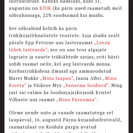
laotuulutuse. Kaheks nädalaks, kuni 31.
augustini on
KÕIK
(ka päris uued raamatud) meil
sõbrahinnaga, 22% soodsamad kui muidu.
See sõbrahind kehtib ka päris
trükikojalõhnalistele teostele. Äsja jõudis sealt
pärale Epp Petrone uus lasteraamat
„Leena
läheb lasteaeda“
, see on uus teos algajate
lugejate ja suurte trükiähtede sarjas, eriti hästi
sobib raamat neile, kel aeg lasteaeda minna.
Kordustrükkidena ilmusid aga ammuoodatud
Maret Nukke
„Minu Jaapan“
, Jaana Albri
„Minu
Kreeta“
ja Väikese Myy
„Vanaema hoidised“
. Ning
just sai valmis ka loodus(aja)kirjanik Kristel
Vilbaste uus raamat
„Minu Pärnumaa“
.
Oleme nende uute ja vanade raamatutega sel
laupäeval, 16. augustil Pärnu kirjandusfestivalil,
raamatulaat on Koidula pargis avatud