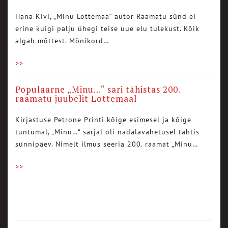
Hana Kivi, „Minu Lottemaa“ autor Raamatu sünd ei
erine kuigi palju ühegi teise uue elu tulekust. Kõik
algab mõttest. Mõnikord…
>>
Populaarne „Minu…“ sari tähistas 200.
raamatu juubelit Lottemaal
Kirjastuse Petrone Printi kõige esimesel ja kõige
tuntumal, „Minu…“ sarjal oli nädalavahetusel tähtis
sünnipäev. Nimelt ilmus seeria 200. raamat „Minu…
>>