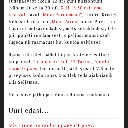
südapäevast (kella 12-st) kuni hilisõhtuni
(vähemalt kella 20-ni).
Kell 16.30 esitleme
festivali
laval
„Minu Pärnumaad“
, autorit Kristel
Vilbastet küsitleb
„Minu Pärnu“
autor Piret Tali.
Lugusid metsavendadest, metsisekukkedest, Ikla
piiripunkti ründamisest ja paljust muust saab
lugeda nii raamatust kui kuulda esitlusel.
Raamatul tuleb nädal hiljem ka teine esitlus:
laupäeval,
23. augustil kell 13 Tartus, Apollo
raamatupoes
. Pärnumaalt pärit Kristel Vilbaste
praeguses kodulinnas küsitleb teda ajakirjanik
Liis Seljamaa.
Head suve jätku ja mõnusaid raamatuelamusi!
Uuri edasi...
Mis tunne on oodata päevast päeva