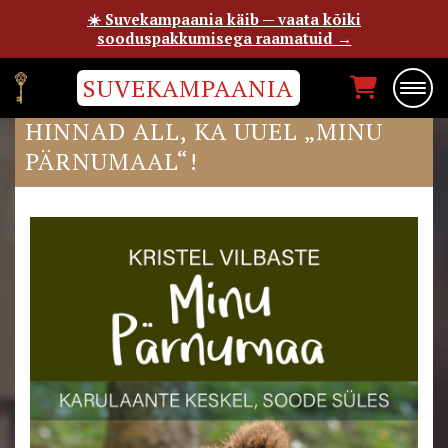
☀️ Suvekampaania käib — vaata kõiki
sooduspakkumisega raamatuid →
SUVEKAMPAANIA
KÕIGIL RAAMATUTEL 22%
HINNAD ALL, KA UUEL „MINU
PÄRNUMAAL“!