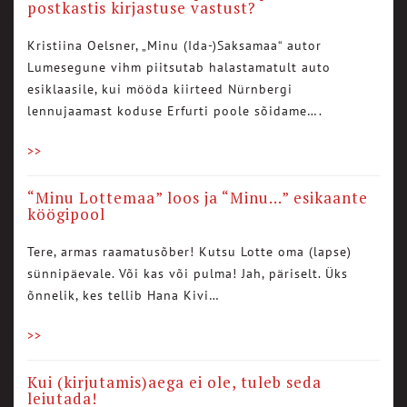
postkastis kirjastuse vastust?
Kristiina Oelsner, „Minu (Ida-)Saksamaa“ autor
Lumesegune vihm piitsutab halastamatult auto
esiklaasile, kui mööda kiirteed Nürnbergi
lennujaamast koduse Erfurti poole sõidame….
>>
“Minu Lottemaa” loos ja “Minu…” esikaante
köögipool
Tere, armas raamatusõber! Kutsu Lotte oma (lapse)
sünnipäevale. Või kas või pulma! Jah, päriselt. Üks
õnnelik, kes tellib Hana Kivi…
>>
Kui (kirjutamis)aega ei ole, tuleb seda
leiutada!