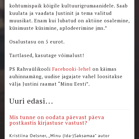
kohtumispaik kõigile kultuurigrumaanidele. Saab
kuulata ja vaadata Justinit ja tema valitud
muusikat. Enam kui lubatud on aktiine osalemine,
küsimuste küsimine, aplodeerimine jms.”
Osalustasu on 5 eurot.
Tartlased, kasutage võimalust!
PS Rahvaülikooli
Facebooki-lehel
on käimas
auhinnamäng, uudise jagajate vahel loositakse
välja Justini raamat “Minu Eesti”.
Uuri edasi...
Mis tunne on oodata päevast päeva
postkastis kirjastuse vastust?
Kristiina Oelsner, „Minu (Ida-)Saksamaa“ autor