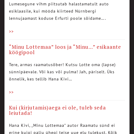
Lumesegune vihm piitsutab halastamatult auto
esiklaasile, kui mööda kiirteed Nürnbergi
lennujaamast koduse Erfurti poole sõidame….
>>
“Minu Lottemaa” loos ja “Minu…” esikaante
köögipool
Tere, armas raamatusõber! Kutsu Lotte oma (lapse)
sünnipäevale. Või kas või pulma! Jah, päriselt. Üks
õnnelik, kes tellib Hana Kivi…
>>
Kui (kirjutamis)aega ei ole, tuleb seda
leiutada!
Hana Kivi, „Minu Lottemaa“ autor Raamatu sünd ei
erine kuigi palju ühegi teise uue elu tulekust. Kõik