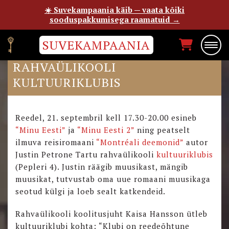
☀️ Suvekampaania käib — vaata kõiki
sooduspakkumisega raamatuid →
SUVEKAMPAANIA
JUSTIN PETRONE TARTU
RAHVAÜLIKOOLI
KULTUURIKLUBIS
Reedel, 21. septembril kell 17.30-20.00 esineb
“Minu Eesti”
ja
“Minu Eesti 2”
ning peatselt
ilmuva reisiromaani
“Montréali deemonid”
autor
Justin Petrone Tartu rahvaülikooli
kultuuriklubis
(Pepleri 4). Justin räägib muusikast, mängib
muusikat, tutvustab oma uue romaani muusikaga
seotud külgi ja loeb sealt katkendeid.
Rahvaülikooli koolitusjuht Kaisa Hansson ütleb
kultuuriklubi kohta: “Klubi on reedeõhtune