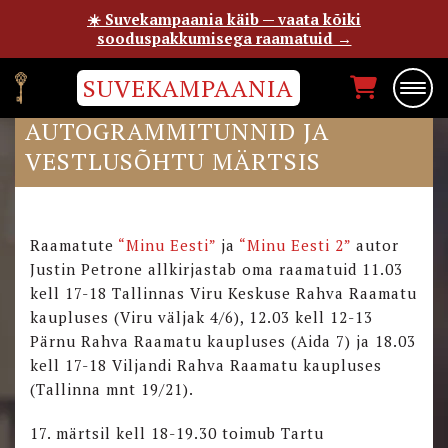
☀️ Suvekampaania käib — vaata kõiki
sooduspakkumisega raamatuid →
SUVEKAMPAANIA
JUSTIN PETRONE
AUTOGRAMMITUNNID JA
VESTLUSÕHTU MÄRTSIS
Raamatute
“Minu Eesti”
ja
“Minu Eesti 2”
autor
Justin Petrone allkirjastab oma raamatuid 11.03
kell 17-18 Tallinnas Viru Keskuse Rahva Raamatu
kaupluses (Viru väljak 4/6), 12.03 kell 12-13
Pärnu Rahva Raamatu kaupluses (Aida 7) ja 18.03
kell 17-18 Viljandi Rahva Raamatu kaupluses
(Tallinna mnt 19/21).
17. märtsil kell 18-19.30 toimub Tartu