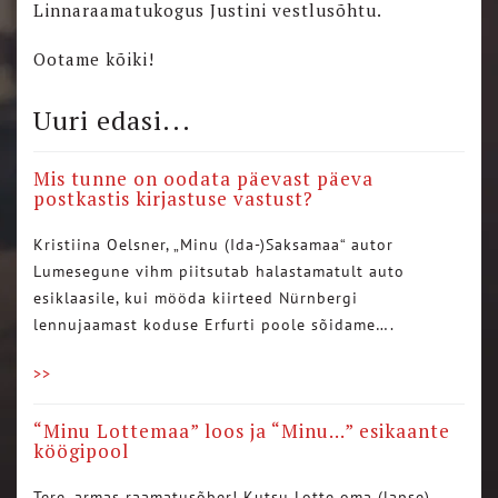
Linnaraamatukogus Justini vestlusõhtu.
Ootame kõiki!
Uuri edasi...
Mis tunne on oodata päevast päeva
postkastis kirjastuse vastust?
Kristiina Oelsner, „Minu (Ida-)Saksamaa“ autor
Lumesegune vihm piitsutab halastamatult auto
esiklaasile, kui mööda kiirteed Nürnbergi
lennujaamast koduse Erfurti poole sõidame….
>>
“Minu Lottemaa” loos ja “Minu…” esikaante
köögipool
Tere, armas raamatusõber! Kutsu Lotte oma (lapse)