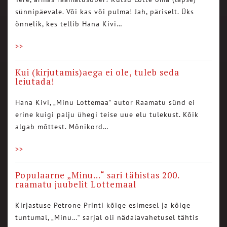
sünnipäevale. Või kas või pulma! Jah, päriselt. Üks
õnnelik, kes tellib Hana Kivi…
>>
Kui (kirjutamis)aega ei ole, tuleb seda
leiutada!
Hana Kivi, „Minu Lottemaa“ autor Raamatu sünd ei
erine kuigi palju ühegi teise uue elu tulekust. Kõik
algab mõttest. Mõnikord…
>>
Populaarne „Minu…“ sari tähistas 200.
raamatu juubelit Lottemaal
Kirjastuse Petrone Printi kõige esimesel ja kõige
tuntumal, „Minu…“ sarjal oli nädalavahetusel tähtis