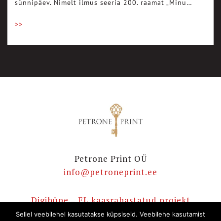
sünnipäev. Nimelt ilmus seeria 200. raamat „Minu…
>>
Petrone Print OÜ
info@petroneprint.ee
Digihüpe – EL kaasrahastatud projekt
E-poe ostutingimused
Sellel veebilehel kasutatakse küpsiseid. Veebilehe kasutamist